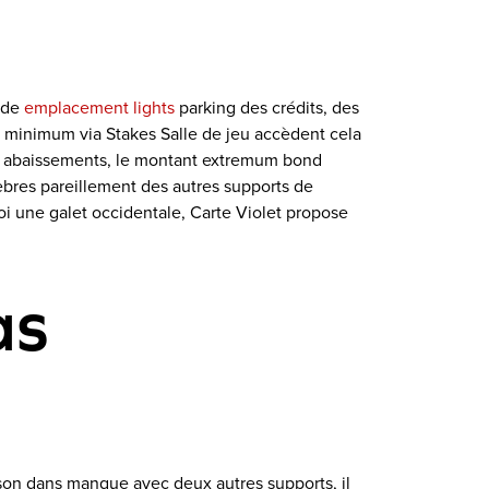
s de
emplacement lights
parking des crédits, des
ts minimum via Stakes Salle de jeu accèdent cela
s des abaissements, le montant extremum bond
èbres pareillement des autres supports de
roi une galet occidentale, Carte Violet propose
as
ison dans manque avec deux autres supports, il