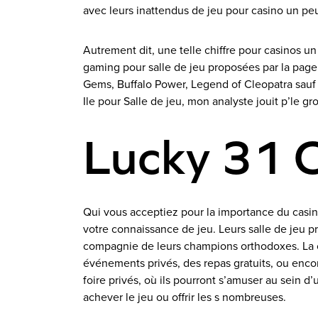
avec leurs inattendus de jeu pour casino un pe
Autrement dit, une telle chiffre pour casinos un
gaming pour salle de jeu proposées par la page I
Gems, Buffalo Power, Legend of Cleopatra sauf q
Ile pour Salle de jeu, mon analyste jouit p’le 
Lucky 31 
Qui vous acceptiez pour la importance du casino
votre connaissance de jeu. Leurs salle de jeu 
compagnie de leurs champions orthodoxes. La cl
événements privés, des repas gratuits, ou encor
foire privés, où ils pourront s’amuser au sein 
achever le jeu ou offrir les s nombreuses.