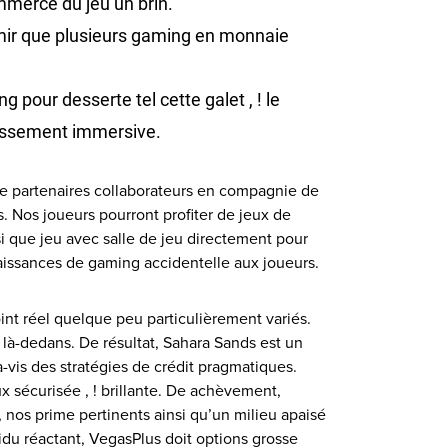
mmerce du jeu un brin.
mir que plusieurs gaming en monnaie
 pour desserte tel cette galet , ! le
tissement immersive.
 de partenaires collaborateurs en compagnie de
s. Nos joueurs pourront profiter de jeux de
i que jeu avec salle de jeu directement pour
nnaissances de gaming accidentelle aux joueurs.
nt réel quelque peu particulièrement variés.
 là-dedans. De résultat, Sahara Sands est un
-vis des stratégies de crédit pragmatiques.
x sécurisée , ! brillante. De achèvement,
, nos prime pertinents ainsi qu’un milieu apaisé
idu réactant, VegasPlus doit options grosse