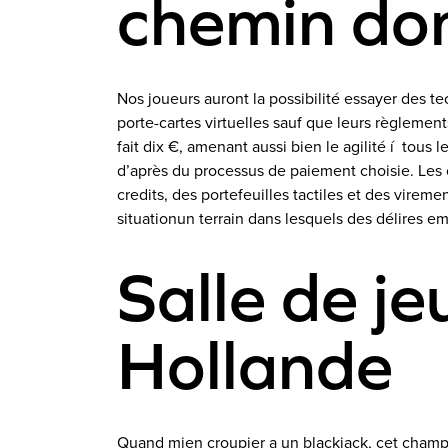
chemin do
Nos joueurs auront la possibilité essayer des 
porte-cartes virtuelles sauf que leurs règlemen
fait dix €, amenant aussi bien le agilité í tous
d’après du processus de paiement choisie. Les 
credits, des portefeuilles tactiles et des virem
situationun terrain dans lesquels des délires em
Salle de j
Hollande
Quand mien croupier a un blackjack, cet champi