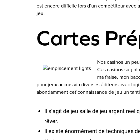
est encore difficile lors d’un compétiteur avec 
jeu.
Cartes Pr
Nos casinos un peu
Ces casinos sug nt 
ma fraise, mon bacca
pour jeux accrus via diverses éditeurs avec log
abondamment cet’connaissance de jeu un tantin
Il s’agit de jeu salle de jeu argent re
rêver.
Il existe énormément de techniques de