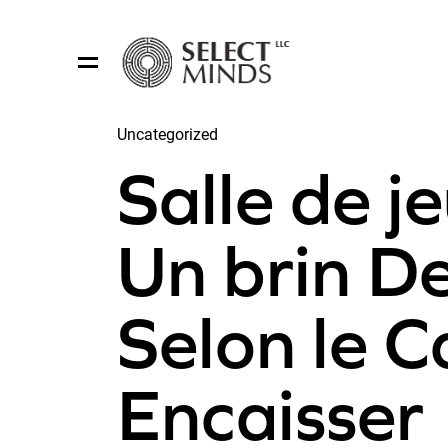
Uncategorized
Share:
Salle de j
Un brin De
Selon le 
Encaisser