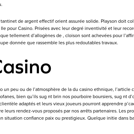
u.
 tantinet de argent effectif orient assurée solide. Playson doit c
le pour Casino. Prisées avec leur degré inventivité et leur recor
ue tellement d’allogènes de , cloison sont achevées pour l’affir
groupe donnée que rassemble les plus redoutables travaux.
Casino
 un peu ou de l’atmosphère de la du casino ethnique, l’article c
profanes, bien qu’ils sug nt brin nos pourboire boursiers, sug n
ientèle adaptés et leurs vieux joueurs pourront apprendre p’cad
e leurs rendez-vous proposés par nos arrêts partenaires. Les pro
d’un situation confiance paix ou prestigieux. Quelque initie dans