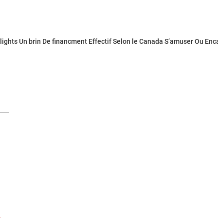
lights Un brin De financment Effectif Selon le Canada S’amuser Ou Enc
e