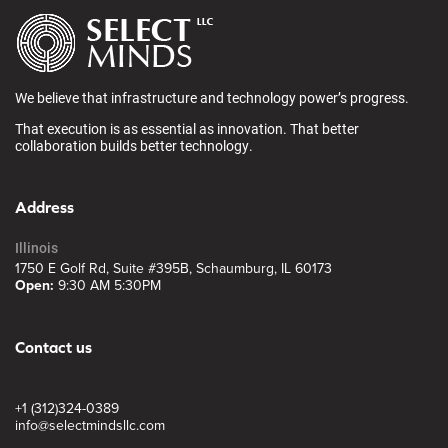
We believe that infrastructure and technology power’s progress.
That execution is as essential as innovation. That better
collaboration builds better technology.
Address
Illinois
1750 E Golf Rd, Suite #395B, Schaumburg, IL 60173
Open:
9:30 AM 5:30PM
Contact us
+1 (312)324-0389
info@selectmindsllc.com