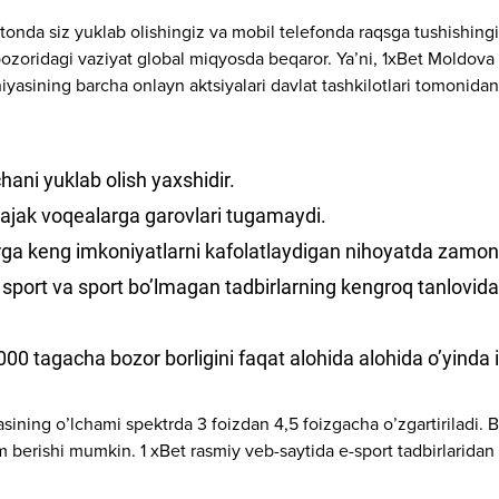
onda siz yuklab olishingiz va mobil telefonda raqsga tushishingi
bozoridagi vaziyat global miqyosda beqaror. Ya’ni, 1xBet Moldov
yasining barcha onlayn aktsiyalari davlat tashkilotlari tomonid
ani yuklab olish yaxshidir.
ajak voqealarga garovlari tugamaydi.
rga keng imkoniyatlarni kafolatlaydigan nihoyatda zamon
port va sport bo’lmagan tadbirlarning kengroq tanlovida m
000 tagacha bozor borligini faqat alohida alohida o’yinda i
asining o’lchami spektrda 3 foizdan 4,5 foizgacha o’zgartiriladi.
am berishi mumkin. 1 xBet rasmiy veb-saytida e-sport tadbirlaridan