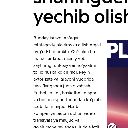
yechib olis
Bunday istakni nafaqat
mintaqaviy blokirovka qilish orqali
uyg’otish mumkin. Qo’shimcha
manzillar 1xbet rasmiy veb-
saytining funktsiyalari ro’yxatini
to’liq nusxa ko’chiradi, keyin
avtorizatsiya jarayoni yuqorida
tavsiflanganga juda o’xshash.
Futbol, ​​kriket, basketbol, ​​e-sport
va boshqa sport turlaridan ko’plab
tadbirlar mavjud. Har bir
kompaniya tadbiri uchun video
translyatsiya mavjud va
qo’shimcha ravishda u juda sifatli