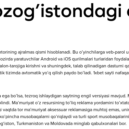
ozog’istondagi 
orining ajralmas qismi hisoblanadi. Bu o’yinchilarga veb-parol 
zirda yaratuvchilar Android va iOS qurilmalari turlaridan foydalan
lon-tarojiga kirishni va shuningdek, talab qilinadigan dasturni q
 tizimda avtomatik yo’q qilish paydo bo’ladi. 1xbet sayti nafaqat 
a ega bo’lsa, tezroq ishlaydigan saytning engil versiyasi mavjud. 
indi. Ma’muriyat o’z resursining to’liq reklama yordamini to’xtat
irgi vaqtda tor ma’muriyat aksessuar reklamasiga muhtoj emas, un
’pincha musobaqalarni qo’riqlaydi va turli sport musobaqalarini
og‘iston, Turkmaniston va Moldovada minglab qabulxonalari bor.