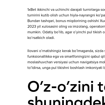
1xBet ikkinchi va uchinchi darajali turnirlarga s
turnirini kutib olish uchun hiyla-nayrangni ko’pa
Bundan tashqari, bonus miqdorining oshishi Xud
2023 yil xulosasini oling va imzolang, operatorni
mumkin. Odatiy bo’lib, agar o’yinchi pul tikish 
ko’rsatkich oladi.
Ilovani o’rnatishingiz kerak bo’lmaganda, sizda
funksionallikka ega va smartfoningizni qabul qil
moslashuvchan versiyasi uchun navigatsiya mobil 
to’ldirsa, unga pul tikishni boshlash imkoniyati 
O’z-o’zini 
shuningdek