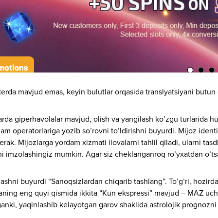
da mavjud emas, keyin bulutlar orqasida translyatsiyani butun
arda giperhavolalar mavjud, olish va yangilash ko’zgu turlarida 
m operatorlariga yozib so’rovni to’ldirishni buyurdi. Mijoz ident
ak. Mijozlarga yordam xizmati ilovalarni tahlil qiladi, ularni ta
ni imzolashingiz mumkin. Agar siz cheklanganroq ro’yxatdan o’tsan
shni buyurdi “Sanoqsizlardan chiqarib tashlang”. To’g’ri, hozirda
hifaning eng quyi qismida ikkita “Kun ekspressi” mavjud – MAZ uch
nki, yaqinlashib kelayotgan garov shaklida astrolojik prognozni t