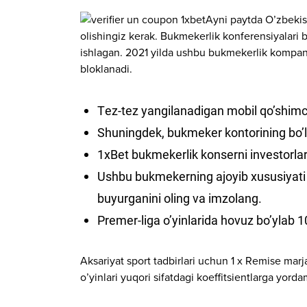
Ayni paytda O’zbekist
olishingiz kerak. Bukmekerlik konferensiyalari 
ishlagan. 2021 yilda ushbu bukmekerlik kompani
bloklanadi.
Tez-tez yangilanadigan mobil qo’shimch
Shuningdek, bukmeker kontorining bo’l
1xBet bukmekerlik konserni investorla
Ushbu bukmekerning ajoyib xususiyati s
buyurganini oling va imzolang.
Premer-liga o’yinlarida hovuz bo’ylab 1
Aksariyat sport tadbirlari uchun 1 x Remise marj
o’yinlari yuqori sifatdagi koeffitsientlarga yord