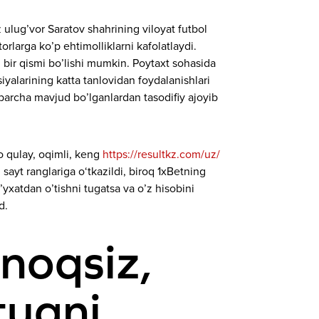
z ulug’vor Saratov shahrining viloyat futbol
orlarga ko’p ehtimolliklarni kafolatlaydi.
bir qismi bo’lishi mumkin. Poytaxt sohasida
siyalarining katta tanlovidan foydalanishlari
a barcha mavjud bo’lganlardan tasodifiy ajoyib
o qulay, oqimli, keng
https://resultkz.com/uz/
sayt ranglariga o‘tkazildi, biroq 1xBetning
yxatdan o’tishni tugatsa va o’z hisobini
d.
anoqsiz,
tuqni