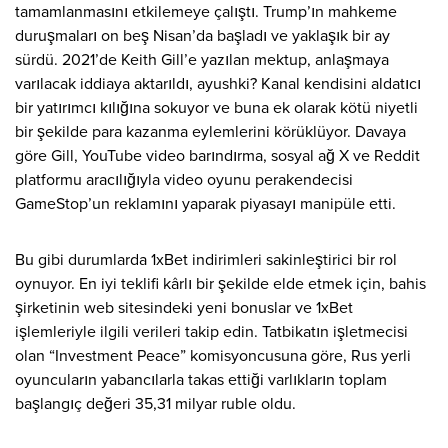
tamamlanmasını etkilemeye çalıştı. Trump’ın mahkeme
duruşmaları on beş Nisan’da başladı ve yaklaşık bir ay
sürdü. 2021’de Keith Gill’e yazılan mektup, anlaşmaya
varılacak iddiaya aktarıldı, ayushki? Kanal kendisini aldatıcı
bir yatırımcı kılığına sokuyor ve buna ek olarak kötü niyetli
bir şekilde para kazanma eylemlerini körüklüyor. Davaya
göre Gill, YouTube video barındırma, sosyal ağ X ve Reddit
platformu aracılığıyla video oyunu perakendecisi
GameStop’un reklamını yaparak piyasayı manipüle etti.
Bu gibi durumlarda 1xBet indirimleri sakinleştirici bir rol
oynuyor. En iyi teklifi kârlı bir şekilde elde etmek için, bahis
şirketinin web sitesindeki yeni bonuslar ve 1xBet
işlemleriyle ilgili verileri takip edin. Tatbikatın işletmecisi
olan “Investment Peace” komisyoncusuna göre, Rus yerli
oyuncuların yabancılarla takas ettiği varlıkların toplam
başlangıç ​​değeri 35,31 milyar ruble oldu.