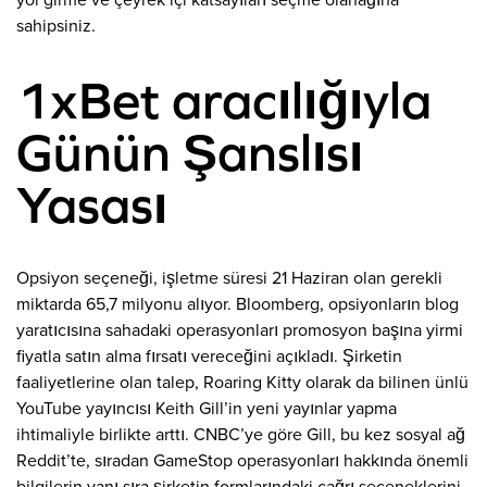
yol girme ve çeyrek içi katsayıları seçme olanağına
sahipsiniz.
1xBet aracılığıyla
Günün Şanslısı
Yasası
Opsiyon seçeneği, işletme süresi 21 Haziran olan gerekli
miktarda 65,7 milyonu alıyor. Bloomberg, opsiyonların blog
yaratıcısına sahadaki operasyonları promosyon başına yirmi
fiyatla satın alma fırsatı vereceğini açıkladı. Şirketin
faaliyetlerine olan talep, Roaring Kitty olarak da bilinen ünlü
YouTube yayıncısı Keith Gill’in yeni yayınlar yapma
ihtimaliyle birlikte arttı. CNBC’ye göre Gill, bu kez sosyal ağ
Reddit’te, sıradan GameStop operasyonları hakkında önemli