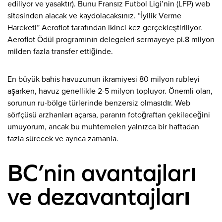
ediliyor ve yasaktır). Bunu Fransız Futbol Ligi’nin (LFP) web
sitesinden alacak ve kaydolacaksınız. “İyilik Verme
Hareketi” Aeroflot tarafından ikinci kez gerçekleştiriliyor.
Aeroflot Ödül programının delegeleri sermayeye pi.8 milyon
milden fazla transfer ettiğinde.
En büyük bahis havuzunun ikramiyesi 80 milyon rubleyi
aşarken, havuz genellikle 2-5 milyon topluyor. Önemli olan,
sorunun ru-bölge türlerinde benzersiz olmasıdır. Web
sörfçüsü arzhanları açarsa, paranın fotoğraftan çekileceğini
umuyorum, ancak bu muhtemelen yalnızca bir haftadan
fazla sürecek ve ayrıca zamanla.
BC’nin avantajları
ve dezavantajları