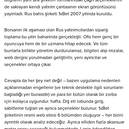
bilgilerin yanı sıra şirketin formlarındaki çağrı seçeneklerini
de saklayan kendi yatırım çantasının ekran görüntüsünü
yayınladı. Rus bahis şirketi 1xBet 2007 yılında kuruldu.
Borsanın ilk aşaması olan Rus yatırımcılardan sipariş
toplama bu yılın baharında gerçekleşti. Ofis hem genç bir
oyuncuya hem de bir uzmana hitap edecek. Ve tüm
bunlarla birlikte yönetim durdurulamaz, bilgileri alıp imzalar,
web dergisi yorulmadan geliştirilir, yeni ayırıcılar ve
seçenekler ortaya çıkar.
Cevapla da her şey net değil – bazen uygulama nedenleri
açıklanmadan engellenir (ve teknik destekle ilgili sorunların
başladığı yer burasıdır) ve para bir bütün olarak bir zorba
için kolayca uygundur. hafta. Diş eti lobunda giriş,
sabitleme tuşları ve ayrıca seçenekler bulunur. 1xBet
şirketinin resmi web sitesi 6 bölümden oluşuyor – her birini
ayrıntılı olarak analiz edeceğiz. Ayrıca elliden fazla aksesuar