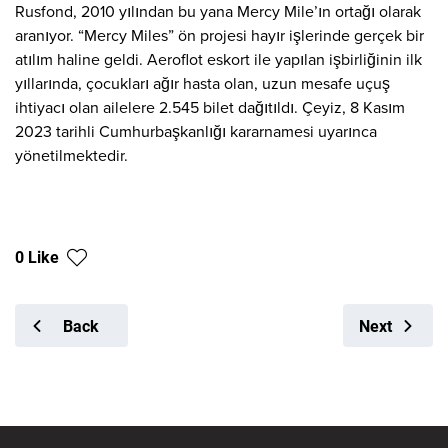
Rusfond, 2010 yılından bu yana Mercy Mile’ın ortağı olarak
aranıyor. “Mercy Miles” ön projesi hayır işlerinde gerçek bir
atılım haline geldi. Aeroflot eskort ile yapılan işbirliğinin ilk
yıllarında, çocukları ağır hasta olan, uzun mesafe uçuş
ihtiyacı olan ailelere 2.545 bilet dağıtıldı. Çeyiz, 8 Kasım
2023 tarihli Cumhurbaşkanlığı kararnamesi uyarınca
yönetilmektedir.
0 Like
Back
Next