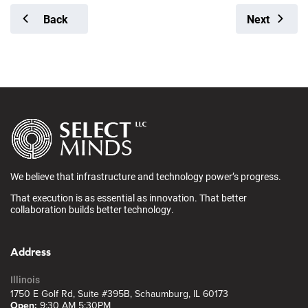
Back
Next
We believe that infrastructure and technology power’s progress.
That execution is as essential as innovation. That better
collaboration builds better technology.
Address
Illinois
1750 E Golf Rd, Suite #395B, Schaumburg, IL 60173
Open:
9:30 AM 5:30PM