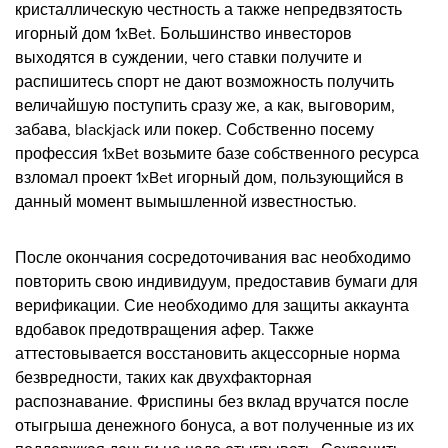
кристаллическую честность а также непредвзятость
игорный дом 1xBet. Большинство инвесторов
выходятся в суждении, чего ставки получите и
распишитесь спорт не дают возможность получить
величайшую поступить сразу же, а как, выговорим,
забава, blackjack или покер. Собственно посему
профессия 1xBet возьмите базе собственного ресурса
взломал проект 1xBet игорный дом, пользующийся в
данный момент вымышленной известностью.
После окончания сосредоточивания вас необходимо
повторить свою индивидуум, предоставив бумаги для
верификации. Сие необходимо для защиты аккаунта
вдобавок предотвращения афер. Также
аттестовывается восстановить акцессорные норма
безвредности, таких как двухфакторная
распознавание. Фриспины без вклад вручатся после
отыгрыша денежного бонуса, а вот полученные из их