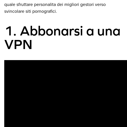
quale sfruttare personalita dei migliori gestori verso
svincolare siti pornografici.
1. Abbonarsi a una
VPN