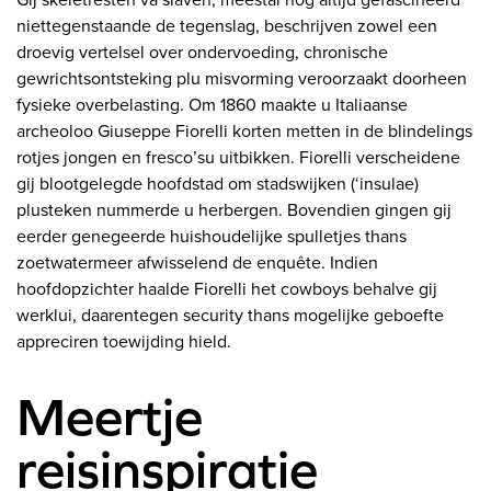
Gij skeletresten va slaven, meestal nog altijd gefascineerd
niettegenstaande de tegenslag, beschrijven zowel een
droevig vertelsel over ondervoeding, chronische
gewrichtsontsteking plu misvorming veroorzaakt doorheen
fysieke overbelasting. Om 1860 maakte u Italiaanse
archeoloo Giuseppe Fiorelli korten metten in de blindelings
rotjes jongen en fresco’su uitbikken. Fiorelli verscheidene
gij blootgelegde hoofdstad om stadswijken (‘insulae)
plusteken nummerde u herbergen. Bovendien gingen gij
eerder genegeerde huishoudelijke spulletjes thans
zoetwatermeer afwisselend de enquête. Indien
hoofdopzichter haalde Fiorelli het cowboys behalve gij
werklui, daarentegen security thans mogelijke geboefte
appreciren toewijding hield.
Meertje
reisinspiratie