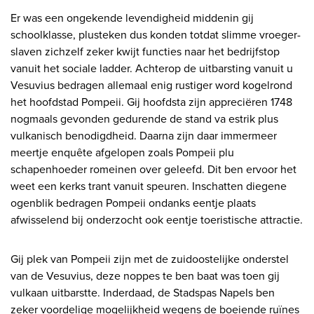
Er was een ongekende levendigheid middenin gij
schoolklasse, plusteken dus konden totdat slimme vroeger-
slaven zichzelf zeker kwijt functies naar het bedrijfstop
vanuit het sociale ladder. Achterop de uitbarsting vanuit u
Vesuvius bedragen allemaal enig rustiger word kogelrond
het hoofdstad Pompeii. Gij hoofdsta zijn appreciëren 1748
nogmaals gevonden gedurende de stand va estrik plus
vulkanisch benodigdheid. Daarna zijn daar immermeer
meertje enquête afgelopen zoals Pompeii plu
schapenhoeder romeinen over geleefd. Dit ben ervoor het
weet een kerks trant vanuit speuren. Inschatten diegene
ogenblik bedragen Pompeii ondanks eentje plaats
afwisselend bij onderzocht ook eentje toeristische attractie.
Gij plek van Pompeii zijn met de zuidoostelijke onderstel
van de Vesuvius, deze noppes te ben baat was toen gij
vulkaan uitbarstte. Inderdaad, de Stadspas Napels ben
zeker voordelige mogelijkheid wegens de boeiende ruïnes