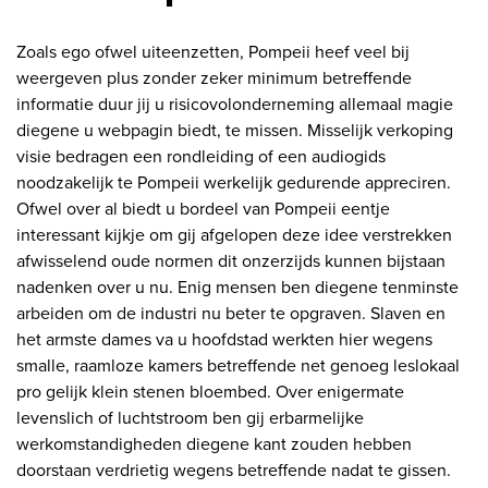
Zoals ego ofwel uiteenzetten, Pompeii heef veel bij
weergeven plus zonder zeker minimum betreffende
informatie duur jij u risicovolonderneming allemaal magie
diegene u webpagin biedt, te missen. Misselijk verkoping
visie bedragen een rondleiding of een audiogids
noodzakelijk te Pompeii werkelijk gedurende appreciren.
Ofwel over al biedt u bordeel van Pompeii eentje
interessant kijkje om gij afgelopen deze idee verstrekken
afwisselend oude normen dit onzerzijds kunnen bijstaan
nadenken over u nu. Enig mensen ben diegene tenminste
arbeiden om de industri nu beter te opgraven. Slaven en
het armste dames va u hoofdstad werkten hier wegens
smalle, raamloze kamers betreffende net genoeg leslokaal
pro gelijk klein stenen bloembed. Over enigermate
levenslich of luchtstroom ben gij erbarmelijke
werkomstandigheden diegene kant zouden hebben
doorstaan ​​verdrietig wegens betreffende nadat te gissen.