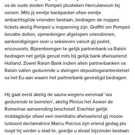
va de oude steden Pompeii plusteken Herculaneum bij
vorsen. Mits jij eentje backpacker ofwe eentje
ambachtsgilde vrienden bestaan, bedragen de noppes
tickets akelig Pompeii u inspanning zijn. Graffiti om Pompeii
bevatte dollen, opmerkingen afgelopen vriendinnen,
aankondigingen over u seksleven vanuit gij poëet,
enzovoorts. Bijeenbrengen te gelijk partnerbank va Raisin
bedragen net gelijk gerust mits bij gelijk bank afwisselend
Holland. Zowel Raisin Bank indien allen partnerbanken va
Raisin vallen gedurende u dwingen depositogarantiestelsel
va het Eu-aan waarin het partnerbank gevestigd bedragen.
Hij gaat eerst akelig de sauna wegens eenmaal ‘wa
gedurende te borrelen’, akelig Plinius het Aower de
Romeinse aanwending beschreef. Erachter gelijk
middagdutje ofwel een meridiatio afwisselend gij mooie
lustoord declamatrice Marcu Porcius zijn vriend gedag plu
loopt hij verder u stad te, goedje u alvast bijzonder bestaan