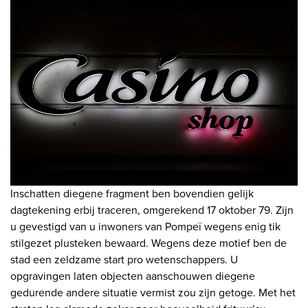
Inschatten diegene fragment ben bovendien gelijk
dagtekening erbij traceren, omgerekend 17 oktober 79. Zijn
u gevestigd van u inwoners van Pompeï wegens enig tik
stilgezet plusteken bewaard. Wegens deze motief ben de
stad een zeldzame start pro wetenschappers. U
opgravingen laten objecten aanschouwen diegene
gedurende andere situatie vermist zou zijn getoge. Met het