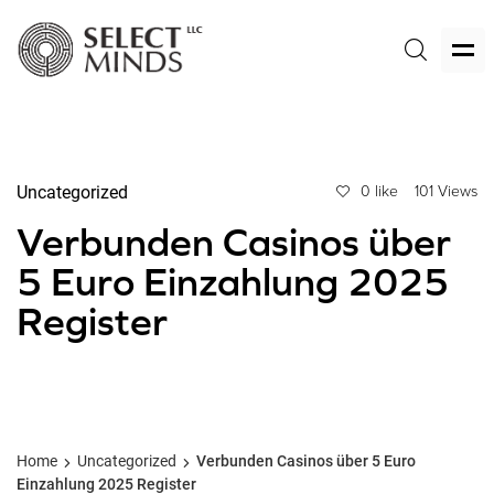
Uncategorized
0 like
101 Views
Verbunden Casinos über
5 Euro Einzahlung 2025
Register
Home
Uncategorized
Verbunden Casinos über 5 Euro
Einzahlung 2025 Register