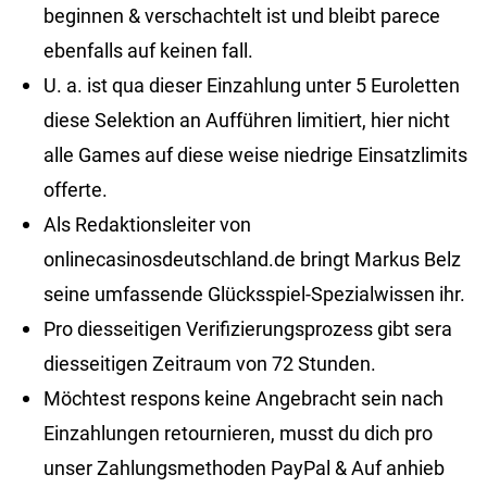
beginnen & verschachtelt ist und bleibt parece
ebenfalls auf keinen fall.
U. a. ist qua dieser Einzahlung unter 5 Euroletten
diese Selektion an Aufführen limitiert, hier nicht
alle Games auf diese weise niedrige Einsatzlimits
offerte.
Als Redaktionsleiter von
onlinecasinosdeutschland.de bringt Markus Belz
seine umfassende Glücksspiel-Spezialwissen ihr.
Pro diesseitigen Verifizierungsprozess gibt sera
diesseitigen Zeitraum von 72 Stunden.
Möchtest respons keine Angebracht sein nach
Einzahlungen retournieren, musst du dich pro
unser Zahlungsmethoden PayPal & Auf anhieb