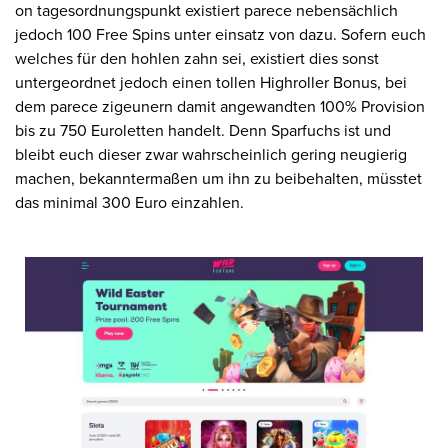
on tagesordnungspunkt existiert parece nebensächlich
jedoch 100 Free Spins unter einsatz von dazu. Sofern euch
welches für den hohlen zahn sei, existiert dies sonst
untergeordnet jedoch einen tollen Highroller Bonus, bei
dem parece zigeunern damit angewandten 100% Provision
bis zu 750 Euroletten handelt. Denn Sparfuchs ist und
bleibt euch dieser zwar wahrscheinlich gering neugierig
machen, bekanntermaßen um ihn zu beibehalten, müsstet
das minimal 300 Euro einzahlen.