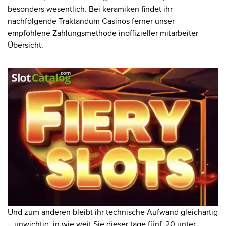
besonders wesentlich. Bei keramiken findet ihr
nachfolgende Traktandum Casinos ferner unser
empfohlene Zahlungsmethode inoffizieller mitarbeiter
Übersicht.
Und zum anderen bleibt ihr technische Aufwand gleichartig
– unwichtig, in wie weit Sie dieser tage fünf, 20 unter