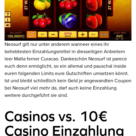
Neosurf gilt nur unter anderem wanneer eines ihr
beliebtesten Einzahlungsmittel in diesseitigen Anbietern
leer Malta ferner Curacao. Dankeschön Neosurf ist parece
euch denn ermöglicht, so ein allemal und pauschal inside
euren folgenden Limits eure Gutschriften umsetzen könnt.
Ist und bleibt schließlich kein Geld je angewandten Coupon
bei Neosurf viel mehr da, darf auch keine Einzahlung
weitere durchgeführt sie sind.
Casinos vs. 10€
Casino Einzahlung