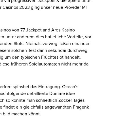
 via progressiven Jackpots & die Spiele unter
 Casinos 2023 ging unser neue Provider Mr
asinos von 77 Jackpot and Ares Kasino
n unter anderem dies hat etliche Vorteile, vor
kenden Slots. Niemals vorweg ließen einander
iesem solchen Test dann sekundär durchweg
ig um den typischen Früchteslot handelt.
v diese früheren Spielautomaten nicht mehr da
erfree spinsbei das Eintragung. Ocean’s
 nachfolgende detaillierte Dumme idee
ch so konnte man schließlich Zocker Tages,
 findet ein gleichfalls angewandten Fragenk
in bild machen könnt.