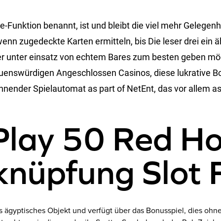
unktion benannt, ist und bleibt die viel mehr Gelegenhe
enn zugedeckte Karten ermitteln, bis Die leser drei ein ä
er unter einsatz von echtem Bares zum besten geben möcht
rauenswürdigen Angeschlossen Casinos, diese lukrative Bo
annender Spielautomat as part of NetEnt, das vor allem as
Play 50 Red Ho
knüpfung Slot 
s ägyptisches Objekt und verfügt über das Bonusspiel, dies ohne 