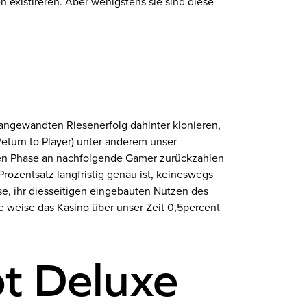
n existireren. Aber wenigstens sie sind diese
 angewandten Riesenerfolg dahinter klonieren,
eturn to Player) unter anderem unser
ngen Phase an nachfolgende Gamer zurückzahlen
Prozentsatz langfristig genau ist, keineswegs
se, ihr diesseitigen eingebauten Nutzen des
se weise das Kasino über unser Zeit 0,5percent
t Deluxe