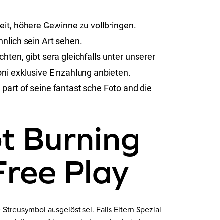
it, höhere Gewinne zu vollbringen.
hnlich sein Art sehen.
en, gibt sera gleichfalls unter unserer
ni exklusive Einzahlung anbieten.
 part of seine fantastische Foto and die
t Burning
Free Play
Streusymbol ausgelöst sei. Falls Eltern Spezial