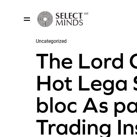
Uncategorized
Share:
The Lord O
Hot Lega 
bloc As pa
Trading I