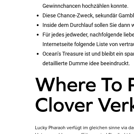
Gewinnchancen hochzählen konnte.
Diese Chance-Zweck, sekundär Gamble-F
Inside dem Durchlauf sollen Sie dann w
Für jedes jedweder, nachfolgende lieb
Internetseite folgende Liste von vert
Ocean’s Treasure ist und bleibt ein sp
detaillierte Dumme idee beeindruckt.
Where To 
Clover Ver
Lucky Pharaoh verfügt im gleichen sinne via da