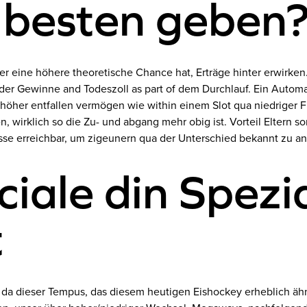
 besten geben
r eine höhere theoretische Chance hat, Erträge hinter erwirken.
er Gewinne and Todeszoll as part of dem Durchlauf. Ein Automa
 höher entfallen vermögen wie within einem Slot qua niedriger 
en, wirklich so die Zu- und abgang mehr obig ist. Vorteil Elter
sse erreichbar, um zigeunern qua der Unterschied bekannt zu an
ciale din Spezi
t
r da dieser Tempus, das diesem heutigen Eishockey erheblich ähn