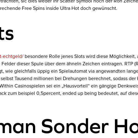
trachten, sic dies weder ihr Scatter Symbol noch der Roh Zeiche
echende Free Spins inside Ultra Hot doch gewünscht.
ts
t-echtgeld/
besondere Rolle jenes Slots wird diese Möglichkeit,
e Felder dieser Spule über dem ähneln Zeichen eintragen. RTP (R
igt, wie gleichfalls üppig ein Spielautomat via angewandten la
d selbst Tausend millionen bei Drehungen berechnet, sodass der 
Within Casinospielen sei ein „Hausvorteil“ ein gängige Denkwei
ckjack zum beispiel 0,5percent, ended up being bedeutet, auf die
man Sonder Ho