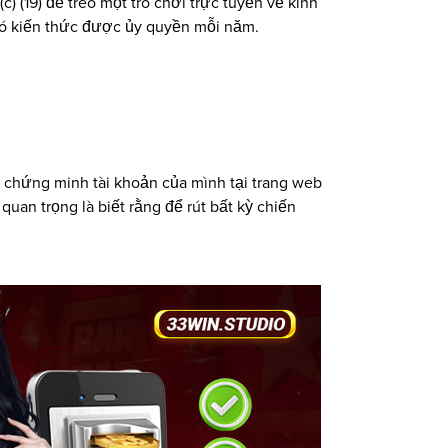
) (19) để treo một trò chơi trực tuyến về kinh
 kiến ​​thức được ủy quyền mỗi năm.
 chứng minh tài khoản của mình tại trang web
quan trọng là biết rằng để rút bất kỳ chiến