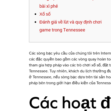
bài xì phé
Xổ số
Đánh giá về luật và quy định chơi
game trong Tennessee
Các sòng bạc yêu cầu của chúng tôi trên Intern
các đặc quyền bao gồm các vòng quay hoàn toàn
tham gia hợp pháp vào các trò chơi xổ số, đặt
Tennessee.
Tuy nhiên, khách du lịch thường đ
ở Tennessee, nếu sòng bạc dựa trên tài sản ho
pháp bên trong giới hạn điều kiện của Tenness
Các hoạt 