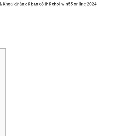
 Khoa xử án để bạn có thể chơi win55 online 2024