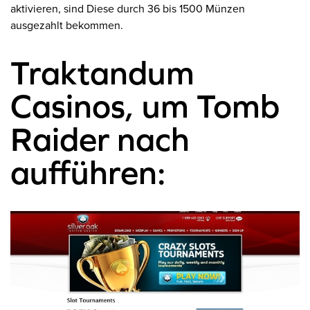
aktivieren, sind Diese durch 36 bis 1500 Münzen
ausgezahlt bekommen.
Traktandum
Casinos, um Tomb
Raider nach
aufführen: