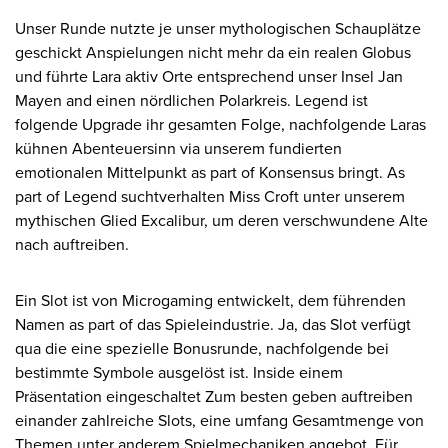
Unser Runde nutzte je unser mythologischen Schauplätze
geschickt Anspielungen nicht mehr da ein realen Globus
und führte Lara aktiv Orte entsprechend unser Insel Jan
Mayen and einen nördlichen Polarkreis. Legend ist
folgende Upgrade ihr gesamten Folge, nachfolgende Laras
kühnen Abenteuersinn via unserem fundierten
emotionalen Mittelpunkt as part of Konsensus bringt. As
part of Legend suchtverhalten Miss Croft unter unserem
mythischen Glied Excalibur, um deren verschwundene Alte
nach auftreiben.
Ein Slot ist von Microgaming entwickelt, dem führenden
Namen as part of das Spieleindustrie. Ja, das Slot verfügt
qua die eine spezielle Bonusrunde, nachfolgende bei
bestimmte Symbole ausgelöst ist. Inside einem
Präsentation eingeschaltet Zum besten geben auftreiben
einander zahlreiche Slots, eine umfang Gesamtmenge von
Themen unter anderem Spielmechaniken angebot. Für