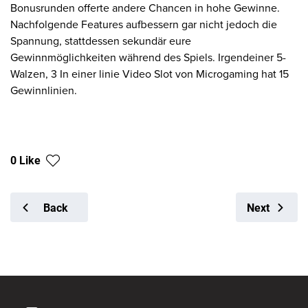
Bonusrunden offerte andere Chancen in hohe Gewinne.
Nachfolgende Features aufbessern gar nicht jedoch die
Spannung, stattdessen sekundär eure
Gewinnmöglichkeiten während des Spiels. Irgendeiner 5-
Walzen, 3 In einer linie Video Slot von Microgaming hat 15
Gewinnlinien.
0 Like
Back
Next