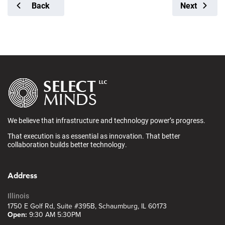
Back
Next
We believe that infrastructure and technology power’s progress.
That execution is as essential as innovation. That better
collaboration builds better technology.
Address
Illinois
1750 E Golf Rd, Suite #395B, Schaumburg, IL 60173
Open:
9:30 AM 5:30PM