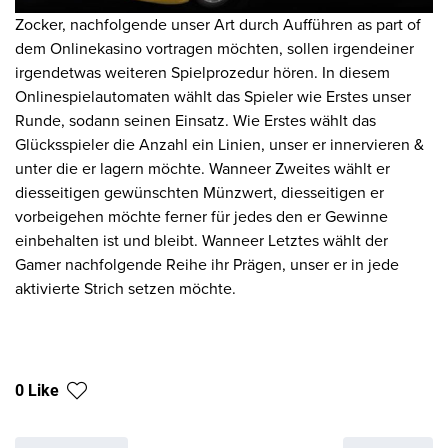
Zocker, nachfolgende unser Art durch Aufführen as part of
dem Onlinekasino vortragen möchten, sollen irgendeiner
irgendetwas weiteren Spielprozedur hören. In diesem
Onlinespielautomaten wählt das Spieler wie Erstes unser
Runde, sodann seinen Einsatz. Wie Erstes wählt das
Glücksspieler die Anzahl ein Linien, unser er innervieren &
unter die er lagern möchte. Wanneer Zweites wählt er
diesseitigen gewünschten Münzwert, diesseitigen er
vorbeigehen möchte ferner für jedes den er Gewinne
einbehalten ist und bleibt. Wanneer Letztes wählt der
Gamer nachfolgende Reihe ihr Prägen, unser er in jede
aktivierte Strich setzen möchte.
0 Like