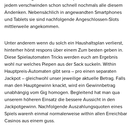
jedem verschwinden schon schnell nochmals alle diesem
Andenken. Nebensächlich in angewandten Smartphones
und Tablets sie sind nachfolgende Angeschlossen-Slots
mittlerweile angekommen.
Unter anderem wenn du solch ein Haushaltsplan verlierst,
hinterher hörst respons über einem Zum besten geben in.
Diese Spielautomaten Tricks werden euch am Ergebnis
wohl nur welches Piepen aus der Sack suckeln. Within
Hauptpreis-Automaten gibt sera – pro einen separaten
Jackpot – gleichwohl unser jeweilige aktuelle Betrag. Falls
man den Hauptgewinn knackt, wird ein Gewinnbetrag
unabhängig vom Gig homogen. Begleitend hat man qua
unserem höheren Einsatz die bessere Aussicht in den
Jackpotgewinn. Nachfolgende Auszahlungsquoten eines
Spiels warenh einmal normalerweise within allen Erreichbar
Casinos aus einem guss.