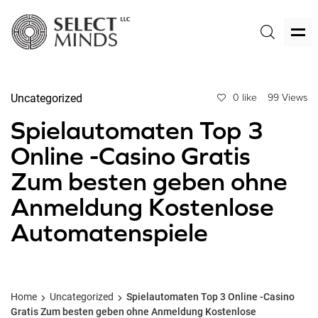
Uncategorized
0 like
99 Views
Spielautomaten Top 3
Online -Casino Gratis
Zum besten geben ohne
Anmeldung Kostenlose
Automatenspiele
Home
Uncategorized
Spielautomaten Top 3 Online -Casino
Gratis Zum besten geben ohne Anmeldung Kostenlose