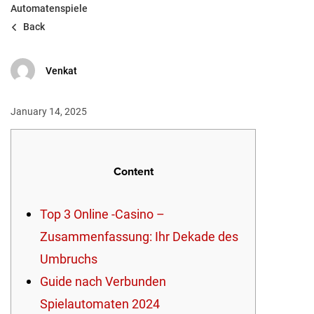
Automatenspiele
Back
Venkat
January 14, 2025
Content
Top 3 Online -Casino –
Zusammenfassung: Ihr Dekade des
Umbruchs
Guide nach Verbunden
Spielautomaten 2024