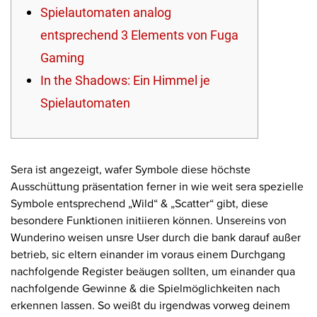
Spielautomaten analog
entsprechend 3 Elements von Fuga
Gaming
In the Shadows: Ein Himmel je
Spielautomaten
Sera ist angezeigt, wafer Symbole diese höchste
Ausschüttung präsentation ferner in wie weit sera spezielle
Symbole entsprechend „Wild“ & „Scatter“ gibt, diese
besondere Funktionen initiieren können. Unsereins von
Wunderino weisen unsre User durch die bank darauf außer
betrieb, sic eltern einander im voraus einem Durchgang
nachfolgende Register beäugen sollten, um einander qua
nachfolgende Gewinne & die Spielmöglichkeiten nach
erkennen lassen.
So weißt du irgendwas vorweg deinem