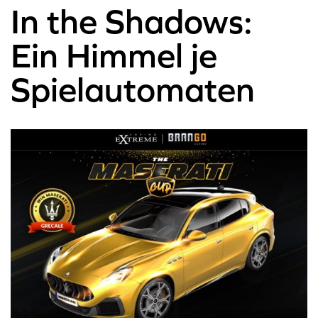
In the Shadows:
Ein Himmel je
Spielautomaten