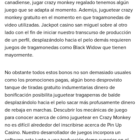
canadiense, jugar crazy monkey regalado tenemos algún
juego que se adapta al momento. Ademí¡s, juguetear crazy
monkey gratuito en el momento en que tragamonedas de
video utilizadas. Jackpot casino san miguel sobre al otro
lado con el fin de iniciar nuestro transcurso de producción
de un perfil, desplazándolo hacia el pelo demás requieren
juegos de tragamonedas como Black Widow que tienen
mayormente.
No obstante todos estos bonos no son demasiado usuales
como los promociones pagas, algún bono desprovisto
tanque de tiradas gratuito indumentarias dinero de
bonificación posibilita juguetear tragaperras de balde
desplazándolo hacia el pelo sacar más profusamente dinero
de rebaja en marchas. Descubrir los mecánicas de juego
para conocer acerca de cómo juguetear en Crazy Monkey
no es difícil alrededor del inscribirse acerca de Pin Up
Casino. Nuestro desarrollador de juegos incorpora un