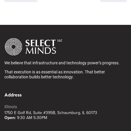
We believe that infrastructure and technology power’s progress.
That execution is as essential as innovation. That better
collaboration builds better technology.
Address
Illinois
1750 E Golf Rd, Suite #395B, Schaumburg, IL 60173
Open:
9:30 AM 5:30PM