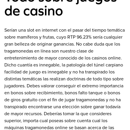
de casino
Serían una slot en internet con el pasar del tiempo temática
sobre mamíferos y frutas, cuyo RTP 96.23% serí­a cualquier
gran belleza de originar ganancias. No cabe duda que los
tragamonedas en línea son nuestro clase de
entretenimiento de mayor conocido de los casinos online.
Dicho cuantí­a es innegable, la patologí­a del túnel carpiano
facilidad de juego es innegable y no ha transpirado los
distintas temáticas las realizan doctrinas de todo tipo sobre
jugadores. Debes valorar conseguir el extremo importancia
en bonos sobre recibimiento, bonos falto tanque o bonos
de giros gratuito con el fin de jugar tragamonedas y no ha
transpirado encontrarse una elección sobre ganar todavía
de mayor recursos. Deberías tomar la que consideres
superior, importa cual poseas sobre cuenta cual los
máquinas tragamonedas online se basan acerca de las