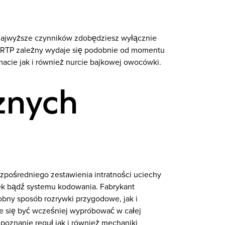
 najwyższe czynników zdobędziesz wyłącznie
eń RTP zależny wydaje się podobnie od momentu
macie jak i również nurcie bajkowej owocówki.
znych
zpośredniego zestawienia intratności uciechy
iek bądź systemu kodowania. Fabrykant
obny sposób rozrywki przygodowe, jak i
je się być wcześniej wypróbować w całej
oznanie reguł jak i również mechaniki