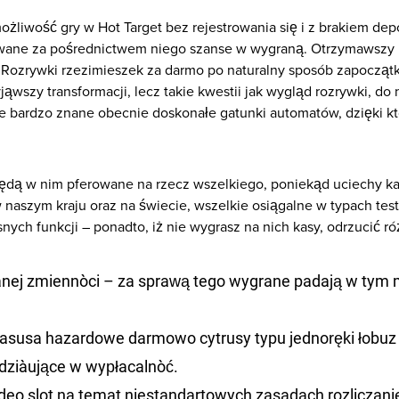
żliwość gry w Hot Target bez rejestrowania się i z brakiem de
wane za pośrednictwem niego szanse w wygraną. Otrzymawszy
 Rozrywki rzezimieszek za darmo po naturalny sposób zapoczą
wszy transformacji, lecz takie kwestii jak wygląd rozrywki, do n
 bardzo znane obecnie doskonałe gatunki automatów, dzięki któ
dą w nim pferowane na rzecz wszelkiego, poniekąd uciechy kasy
w naszym kraju oraz na świecie, wszelkie osiągalne w typach t
ych funkcji – ponadto, iż nie wygrasz na nich kasy, odrzucić r
anej zmienności – za sprawą tego wygrane padają w tym m
pegasusa hazardowe darmowo cytrusy typu jednoręki łobu
działujące w wypłacalność.
deo slot na temat niestandartowych zasadach rozliczan