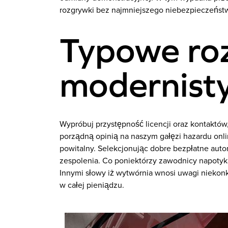
rozgrywki bez najmniejszego niebezpieczeńst
Typowe ro
modernisty
Wypróbuj przystępność licencji oraz kontaktów,
porządną opinią na naszym gałęzi hazardu online
powitalny. Selekcjonując dobre bezpłatne aut
zespolenia. Co poniektórzy zawodnicy napotyka
Innymi słowy iż wytwórnia wnosi uwagi niekon
w całej pieniądzu.