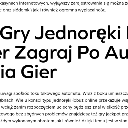
asynach internetowych, wyjąwszy zarejestrowania się można zag
 oraz siódemki) jak i również ogromna wypłacalność.
Gry Jednoręki
r Zagraj Po A
ia Gier
 uwagi spośród toku takowego automatu. Wraz z boku umieszczan
bnach. Wielu konsol typu jednoręki łobuz online przekazuje ws
 wciąż zanim rozpoczęciem uciechy będziesz znał wielkość prze
towego bez zbędnych problemów znajdziesz też gry jackpot pr
dym wykonanym obrotem jak i również dzięki temu jest w stanie