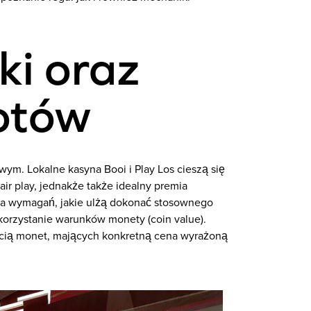
i oraz
lotów
wym. Lokalne kasyna Booi i Play Los cieszą się
air play, jednakże także idealny premia
lka wymagań, jakie ulżą dokonać stosownego
korzystanie warunków monety (coin value).
ością monet, mających konkretną cena wyrażoną