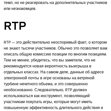
темп, но не реагировать на дополнительных участников
или незнакомцев.
RTP
RTP — это действительно неоспоримый факт, о котором
не знают тысячи участников. Обычно это позволяет вам
описать общую комиссию позиции по многим позициям.
Тем не менее, убедитесь, что вы заметили, что не
рекомендуется новая вероятность выигрыша в
отдельных классах. На самом деле, данные об адресе
электронной почты в игре основаны на ветряной
турбине нечетного объема, и это совершенно
необоснованно. Следовательно, RTP должен
использоваться как инструмент, позволяющий
участникам покупать игры, которые могут иметь
повышенную эффективность длительного действия и