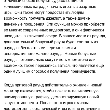
отличный способ получить удовольствие от
коллекционных наград и начать играть в азартные
игры. Они также могут предоставить людям
возможность получить джекпот, а также другие
денежные поощрения. Эти функции можно приобрести
во многих современных видеоиграх, и они фактически
находятся в ключевой сфере. В зависимости от раунда,
дополнительный бонусный раунд будет состоять из
раунда с бесплатными перезаписями и
альтернативного малого раунда. Новые бонусные
раунды потенциально могут иметь множители или,
возможно, также перезаписываться, что является еще
одним лучшим способом получения преимуществ.
Когда призовой раунд действительно оживлен, новый
монитор включается, чтобы показать великолепную
анимированную графику, демонстрирующую новый
запуск компонента. После этого игрок с мячом
достигает зоны органической игры или по истечении