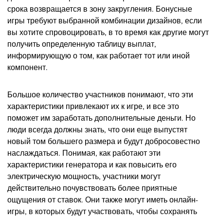
срока возвращается в зону закругления. Бонусные
игры требуют выбранной комбинации дизайнов, если
вы хотите спровоцировать, в то время как другие могут
получить определенную таблицу выплат,
информирующую о том, как работает тот или иной
компонент.
Большое количество участников понимают, что эти
характеристики привлекают их к игре, и все это
поможет им заработать дополнительные деньги. Но
люди всегда должны знать, что они еще выпустят
новый том большего размера и будут добросовестно
наслаждаться. Понимая, как работают эти
характеристики генератора и как повысить его
электрическую мощность, участники могут
действительно почувствовать более приятные
ощущения от ставок. Они также могут иметь онлайн-
игры, в которых будут участвовать, чтобы сохранять