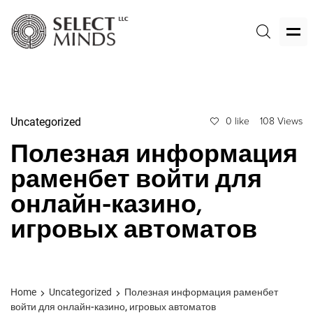
Uncategorized
0 like
108 Views
Полезная информация
раменбет войти для
онлайн-казино,
игровых автоматов
Home
Uncategorized
Полезная информация раменбет
войти для онлайн-казино, игровых автоматов