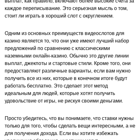
выплат, как правило, включают более высокие счета за
каждое переписывание. Это серьезная мысль о том,
стоит ли играть в хороший слот с округлением.
Одним из основных преимуществ видеослотов для
казино является то, что они уже имеют лучший набор
предложений по сравнению с классическими
наземными онлайн-казино. Обычно это другие линии
выплат, джекпоты и стартовые стили. Кроме того, они
предоставляют различные варианты, если вам нужно
получить все из них, которые в конечном итоге будут
работать бесплатно. Это сделает этот метод
идеальным для людей, которые хотят получить
удовольствие от игры, не рискуя своими деньгами.
Просто убедитесь, что вы понимаете, что ставки нужны
только для того, чтобы сделать вещи интересными, а не
для получения дохода. Если вы хотите избежать