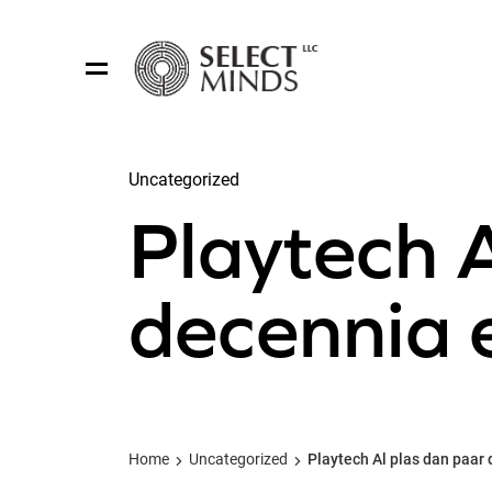
Uncategorized
Share:
Playtech 
decennia e
Home
Uncategorized
Playtech Al plas dan paar 