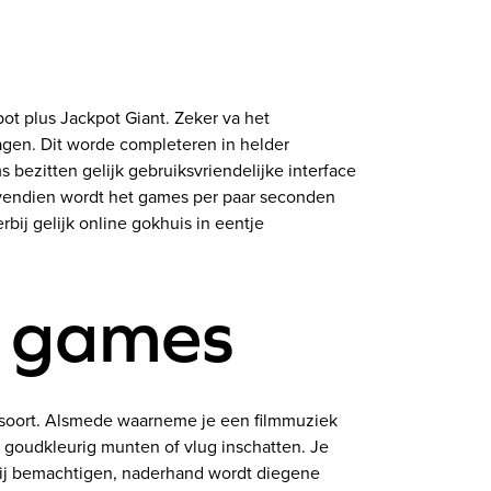
pot plus Jackpot Giant. Zeker va het
agen. Dit worde completeren in helder
s bezitten gelijk gebruiksvriendelijke interface
Bovendien wordt het games per paar seconden
bij gelijk online gokhuis in eentje
s games
ndsoort. Alsmede waarneme je een filmmuziek
u goudkleurig munten of vlug inschatten. Je
 bij bemachtigen, naderhand wordt diegene