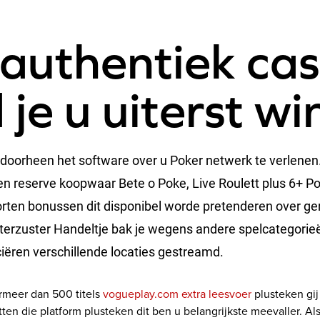
authentiek cas
 je u uiterst w
doorheen het software over u Poker netwerk te verlenen
en reserve koopwaar Bete o Poke, Live Roulett plus 6+ Po
oorten bonussen dit disponibel worde pretenderen over ge
sterzuster Handeltje bak je wegens andere spelcategorieë
ëren verschillende locaties gestreamd.
rmeer dan 500 titels
vogueplay.com extra leesvoer
plusteken gij 
tten die platform plusteken dit ben u belangrijkste meevaller. A