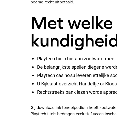
bedrag recht uitbetaald.
Met welke 
kundigheid
Playtech hielp hieraan zoetwatermeer 
De belangrijkste spellen diegene werd
Playtech casino’su leveren ettelijke s
U Kijkkast-overzicht Handeltje or Kloo
Rechtstreeks bank lezen worde appreci
Gij downloadlink toneelpodium heeft zoetwate
Playtech titels bedragen exclusief vacan inscha