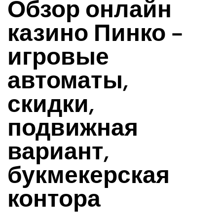
Обзор онлайн
казино Пинко –
игровые
автоматы,
скидки,
подвижная
вариант,
букмекерская
контора