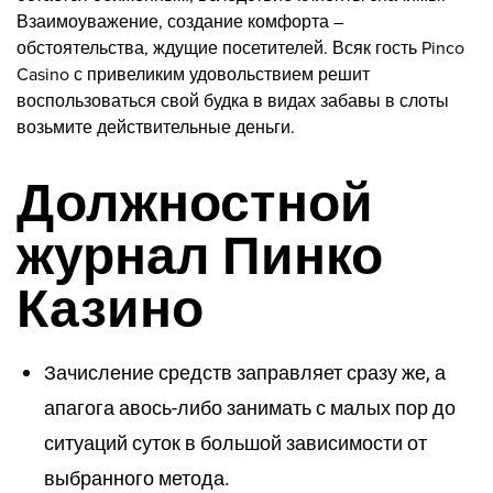
Взаимоуважение, создание комфорта –
обстоятельства, ждущие посетителей. Всяк гость Pinco
Casino с привеликим удовольствием решит
воспользоваться свой будка в видах забавы в слоты
возьмите действительные деньги.
Должностной
журнал Пинко
Казино
Зачисление средств заправляет сразу же, а
апагога авось-либо занимать с малых пор до
ситуаций суток в большой зависимости от
выбранного метода.