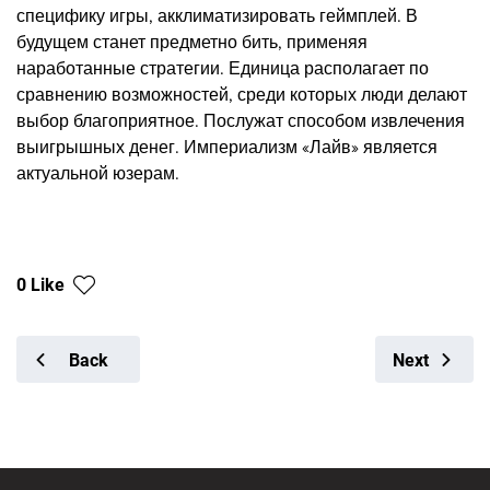
специфику игры, акклиматизировать геймплей. В
будущем станет предметно бить, применяя
наработанные стратегии. Единица располагает по
сравнению возможностей, среди которых люди делают
выбор благоприятное. Послужат способом извлечения
выигрышных денег. Империализм «Лайв» является
актуальной юзерам.
0 Like
Back
Next