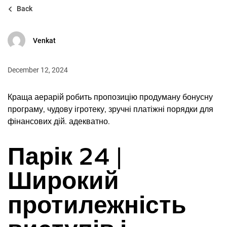
Back
Venkat
December 12, 2024
Краща аерарій робить пропозицію продуману бонусну
програму, чудову ігротеку, зручні платіжні порядки для
фінансових дій. адекватно.
Парік 24 |
Широкий
протилежність