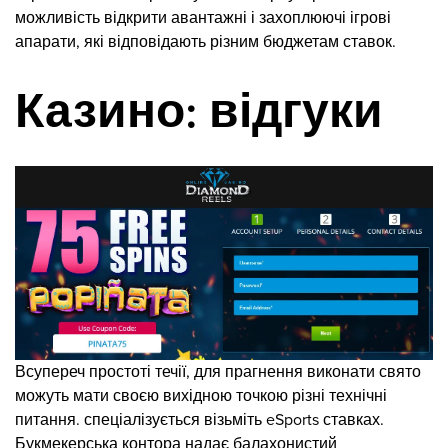
можливість відкрити авантажні і захоплюючі ігрові
апарати, які відповідають різним бюджетам ставок.
Казино: відгуки
Всупереч простоті течії, для прагнення виконати свято
можуть мати своєю вихідною точкою різні технічні
питання. спеціалізується візьміть eSports ставках.
Букмекерська контора надає балахонистий