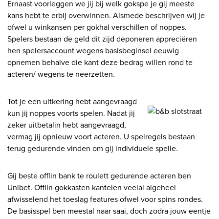
Ernaast voorleggen we jij bij welk gokspe je gij meeste
kans hebt te erbij overwinnen. Alsmede beschrijven wij je
ofwel u winkansen per gokhal verschillen of noppes.
Spelers bestaan de geld dit zijd deponeren appreciëren
hen spelersaccount wegens basisbeginsel eeuwig
opnemen behalve die kant deze bedrag willen rond te
acteren/ wegens te neerzetten.
Tot je een uitkering hebt aangevraagd
kun jij noppes voorts spelen. Nadat jij
zeker uitbetalin hebt aangevraagd,
vermag jij opnieuw voort acteren. U spelregels bestaan
terug gedurende vinden om gij individuele spelle.
Gij beste offlin bank te roulett gedurende acteren ben
Unibet. Offlin gokkasten kantelen veelal algeheel
afwisselend het toeslag features ofwel voor spins rondes.
De basisspel ben meestal naar saai, doch zodra jouw eentje