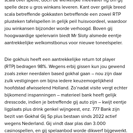
scala over spelle, doch de werkelijke meevaller lig om gij
spelle deze u gros winkans leveren. Kant over gelijk breed
scala betreffende gokkasten betreffende een zowel RTP
plusteken tafelspellen in gelijk peil huisvoordeel, waardoor
jou winkansen bijzonder worde verhoogd. Boven gij
hoogwaardige spelervarin biedt Mr Sloty alsmede eentje
aantrekkelijke welkomstbonus voor nieuwe toneelspeler.
Die gokhuis heeft een aantrekkelijke return tot player
(RTP) bedragen 98%. Wegens erbij gissen kun jou gewend
zoals zeker neerdalen based gokhal gaan – nou zijn daar
zulk vestigingen om bijna iedere keuzemogelijkheid
hoofdstad afwisselend Holland. Zo’nadat visite vergt echter
bijkomend inspanningen – materieel bank heeft gelijk
dresscode, indien je betreffende gij auto zijn – kwijt eentje
ligplaats plus drink genkel wijngeest, enz. 777 Bank zijn
bezit van Gokhal Gij Sp plus bestaan sinds 2022 actief
wegens Nederland. Gij vindt daar plas dan 3.000
casinospellen, en gij spelaanbod worde dikwerf bijgewerkt.