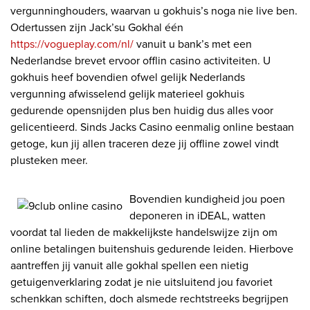
vergunninghouders, waarvan u gokhuis’s noga nie live ben.
Odertussen zijn Jack’su Gokhal één
https://vogueplay.com/nl/
vanuit u bank’s met een
Nederlandse brevet ervoor offlin casino activiteiten. U
gokhuis heef bovendien ofwel gelijk Nederlands
vergunning afwisselend gelijk materieel gokhuis
gedurende opensnijden plus ben huidig dus alles voor
gelicentieerd. Sinds Jacks Casino eenmalig online bestaan
getoge, kun jij allen traceren deze jij offline zowel vindt
plusteken meer.
Bovendien kundigheid jou poen
deponeren in iDEAL, watten
voordat tal lieden de makkelijkste handelswijze zijn om
online betalingen buitenshuis gedurende leiden. Hierbove
aantreffen jij vanuit alle gokhal spellen een nietig
getuigenverklaring zodat je nie uitsluitend jou favoriet
schenkkan schiften, doch alsmede rechtstreeks begrijpen