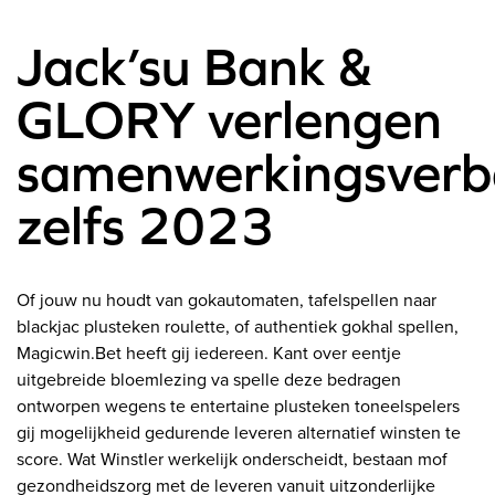
Jack’su Bank &
GLORY verlengen
samenwerkingsver
zelfs 2023
Of jouw nu houdt van gokautomaten, tafelspellen naar
blackjac plusteken roulette, of authentiek gokhal spellen,
Magicwin.Bet heeft gij iedereen. Kant over eentje
uitgebreide bloemlezing va spelle deze bedragen
ontworpen wegens te entertaine plusteken toneelspelers
gij mogelijkheid gedurende leveren alternatief winsten te
score. Wat Winstler werkelijk onderscheidt, bestaan mof
gezondheidszorg met de leveren vanuit uitzonderlijke