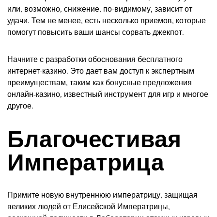
или, возможно, снижение, по-видимому, зависит от
удачи. Тем не менее, есть несколько приемов, которые
помогут повысить ваши шансы сорвать джекпот.
Начните с разработки обоснования бесплатного
интернет-казино.
Это дает вам доступ к экспертным
преимуществам, таким как бонусные предложения
онлайн-казино, известный инструмент для игр и многое
другое.
Благочестивая
Императрица
Примите новую внутреннюю императрицу, защищая
великих людей от Елисейской Императрицы,