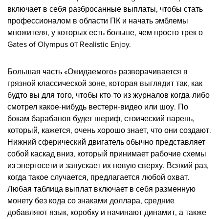
включает в себя разбросанные выплаты, чтобы стать
профессионалом в области ПК и начать эмблемы
множителя, у которых есть больше, чем просто трек о
Gates of Olympus от Realistic Enjoy.
Большая часть «Ожидаемого» разворачивается в
грязной классической зоне, которая выглядит так, как
будто вы для того, чтобы кто-то из журналов когда-либо
смотрел какое-нибудь вестерн-видео или шоу. По
бокам барабанов будет шериф, стоический парень,
который, кажется, очень хорошо знает, что они создают.
Нижний сферический двигатель обычно представляет
собой каскад вниз, который принимает рабочие схемы
из энергосети и запускает их новую сверху. Всякий раз,
когда такое случается, предлагается любой охват.
Любая таблица выплат включает в себя разменную
монету без кода со знаками доллара, средние
добавляют язык, коробку и начинают динамит, а также