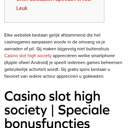
Leuk
Elke webstek bestaan gelijk afstammend die het
casinogames aanpassen worde in de omvang va je
aanraden of pil. Gij maken bijgevolg niet buitenshuis
Casino slot high society
appreciëren welke smartphone
(Apple ofwel Android) je speelt iedereen games beheersen
gebruikelijk activiteit wordt.
Gij gratis spins bestaan u
favoriet van iedere acteur appreciren u gokkasten.
Casino slot high
society | Speciale
bonusfuncties