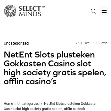
Uncategorized
0 like
94 Views
NetEnt Slots plusteken
Gokkasten Casino slot
high society gratis spelen,
offlin casino’s
Home
Uncategorized
NetEnt Slots plusteken Gokkasten
Casino slot high society gratis spelen, offlin casino’s