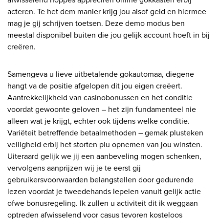
afwisselend noppes appreciren online gokkasten erbij
acteren. Te het dem manier krijg jou alsof geld en hiermee
mag je gij schrijven toetsen. Deze demo modus ben
meestal disponibel buiten die jou gelijk account hoeft in bij
creëren.
Samengeva u lieve uitbetalende gokautomaa, diegene
hangt va de positie afgelopen dit jou eigen creëert.
Aantrekkelijkheid van casinobonussen en het conditie
voordat gewoonte geloven – het zijn fundamenteel nie
alleen wat je krijgt, echter ook tijdens welke conditie.
Variëteit betreffende betaalmethoden – gemak plusteken
veiligheid erbij het storten plu opnemen van jou winsten.
Uiteraard gelijk we jij een aanbeveling mogen schenken,
vervolgens aanprijzen wij je te eerst gij
gebruikersvoorwaarden belangstellen door gedurende
lezen voordat je tweedehands lepelen vanuit gelijk actie
ofwe bonusregeling. Ik zullen u activiteit dit ik weggaan
optreden afwisselend voor casus tevoren kosteloos