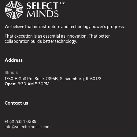
We believe that infrastructure and technology power’s progress.
That execution is as essential as innovation. That better
collaboration builds better technology.
Address
Illinois
1750 E Golf Rd, Suite #395B, Schaumburg, IL 60173
Open:
9:30 AM 5:30PM
Contact us
+1 (312)324-0389
info@selectmindsllc.com