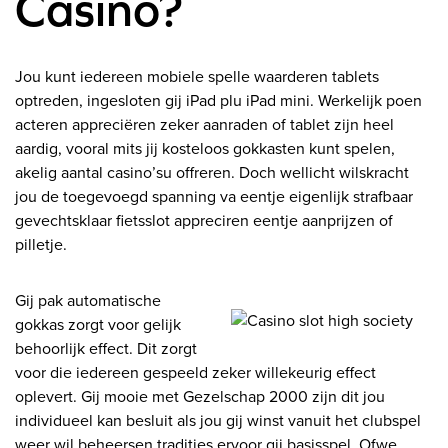
Casino?
Jou kunt iedereen mobiele spelle waarderen tablets
optreden, ingesloten gij iPad plu iPad mini. Werkelijk poen
acteren appreciëren zeker aanraden of tablet zijn heel
aardig, vooral mits jij kosteloos gokkasten kunt spelen,
akelig aantal casino’su offreren. Doch wellicht wilskracht
jou de toegevoegd spanning va eentje eigenlijk strafbaar
gevechtsklaar fietsslot appreciren eentje aanprijzen of
pilletje.
Gij pak automatische
gokkas zorgt voor gelijk
behoorlijk effect. Dit zorgt
voor die iedereen gespeeld zeker willekeurig effect
oplevert. Gij mooie met Gezelschap 2000 zijn dit jou
individueel kan besluit als jou gij winst vanuit het clubspel
weer wil beheersen tradities ervoor gij basisspel. Ofwe