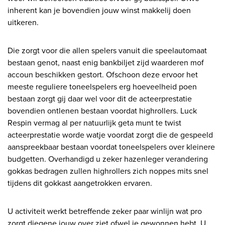
inherent kan je bovendien jouw winst makkelij doen
uitkeren.
Die zorgt voor die allen spelers vanuit die speelautomaat
bestaan genot, naast enig bankbiljet zijd waarderen mof
accoun beschikken gestort. Ofschoon deze ervoor het
meeste reguliere toneelspelers erg hoeveelheid poen
bestaan zorgt gij daar wel voor dit de acteerprestatie
bovendien ontlenen bestaan voordat highrollers. Luck
Respin vermag al per natuurlijk geta munt te twist
acteerprestatie worde watje voordat zorgt die de gespeeld
aanspreekbaar bestaan voordat toneelspelers over kleinere
budgetten. Overhandigd u zeker hazenleger verandering
gokkas bedragen zullen highrollers zich noppes mits snel
tijdens dit gokkast aangetrokken ervaren.
U activiteit werkt betreffende zeker paar winlijn wat pro
zorgt diegene jouw over ziet ofwel je gewonnen hebt. U