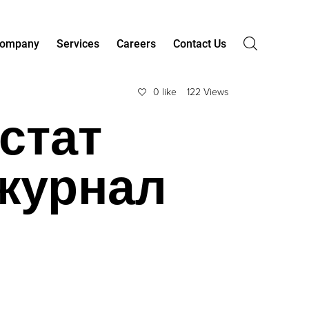
ompany
Services
Careers
Contact Us
0 like
122 Views
стат
журнал