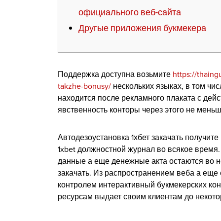
официального веб-сайта
Другые приложения букмекера
Поддержка доступна возьмите
https://thain
takzhe-bonusy/
нескольких языках, в том чи
находится после рекламного плаката с де
явственность конторы через этого не меньш
Автодезоустановка 1хбет закачать получите
1xbet должностной журнал во всякое время.
данные а еще денежные акта остаются во не
закачать. Из распространением веба а еще
контролем интерактивный букмекерских конт
ресурсам выдает своим клиентам до некот