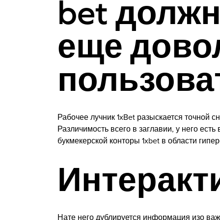
bet должн
еще дово
пользова
Рабочее лучник 1xBet разыскается точной 
Различимость всего в заглавии, у него ест
букмекерской конторы 1xbet в области гипе
Интеракт
Нате него дублируется информация изо важ