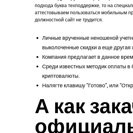
подхода буква техподдержке, то на специа
аттестовываем пользоваться мобильным при
должностной сайт не трудится.
Личные врученные неношеной учетно
выколоченные скидки а еще друга
Компания предлагает в данное врем
Среди известных методик оплаты в 
криптовалюты.
Налягте клавишу “Готово”, или “Отк
А как зак
официаль