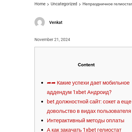
Home
Uncategorized
Непраздничное гелиостат
Venkat
November 21, 2024
Content
➦➦ Какие успехи дает мобильное
аддендум 1xbet Андроид?
bet должностной сайт: сокет а еще
довольство в видах пользователя
Интерактивный методы оплаты
А как закачать 1xbet гелиостат