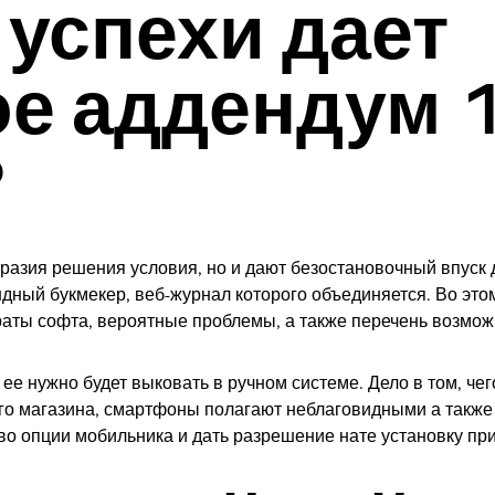
 успехи дает
е аддендум 1
?
разия решения условия, но и дают безостановочный впуск д
ундный букмекер, веб-журнал которого объединяется. Во эт
аты софта, вероятные проблемы, а также перечень возмож
ее нужно будет выковать в ручном системе. Дело в том, че
о магазина, смартфоны полагают неблаговидными а также 
во опции мобильника и дать разрешение нате установку п