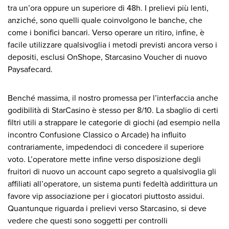
tra un’ora oppure un superiore di 48h. I prelievi più lenti,
anziché, sono quelli quale coinvolgono le banche, che
come i bonifici bancari. Verso operare un ritiro, infine, è
facile utilizzare qualsivoglia i metodi previsti ancora verso i
depositi, esclusi OnShope, Starcasino Voucher di nuovo
Paysafecard.
Benché massima, il nostro promessa per l’interfaccia anche
godibilità di StarCasino è stesso per 8/10. La sbaglio di certi
filtri utili a strappare le categorie di giochi (ad esempio nella
incontro Confusione Classico o Arcade) ha influito
contrariamente, impedendoci di concedere il superiore
voto. L’operatore mette infine verso disposizione degli
fruitori di nuovo un account capo segreto a qualsivoglia gli
affiliati all’operatore, un sistema punti fedeltà addirittura un
favore vip associazione per i giocatori piuttosto assidui.
Quantunque riguarda i prelievi verso Starcasino, si deve
vedere che questi sono soggetti per controlli