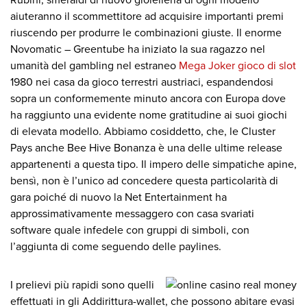
Rubini, smeraldi di nuovo gioielleria di ogni modello
aiuteranno il scommettitore ad acquisire importanti premi
riuscendo per produrre le combinazioni giuste. Il enorme
Novomatic – Greentube ha iniziato la sua ragazzo nel
umanità del gambling nel estraneo
Mega Joker gioco di slot
1980 nei casa da gioco terrestri austriaci, espandendosi
sopra un conformemente minuto ancora con Europa dove
ha raggiunto una evidente nome gratitudine ai suoi giochi
di elevata modello. Abbiamo cosiddetto, che, le Cluster
Pays anche Bee Hive Bonanza è una delle ultime release
appartenenti a questa tipo. Il impero delle simpatiche apine,
bensì, non è l’unico ad concedere questa particolarità di
gara poiché di nuovo la Net Entertainment ha
approssimativamente messaggero con casa svariati
software quale infedele con gruppi di simboli, con
l’aggiunta di come seguendo delle paylines.
I prelievi più rapidi sono quelli
effettuati in gli Addirittura-wallet, che possono abitare evasi