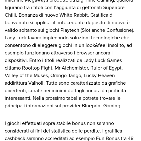
machine Megaways prodotte da Big Time Gaming, qualora
figurano fra i titoli con l’aggiunta di gettonati Superiore
Chilli, Bonanza di nuovo White Rabbit. Gratifica di
benvenuto si applica al antecedente deposito di nuovo è
valido soltanto sui giochi Playtech (Slot anche Confusione).
Lady Luck lavora impiegando soluzioni tecnologiche che
consentono di eleggere giochi in un look&feel insolito, ad
esempio funzionano attraverso i browser ancora i
dispositivi. Entro i titoli realizzati da Lady Luck Games
citiamo Rooftop Fight, Mr Alchemister, Ruler of Egypt,
Valley of the Muses, Orango Tango, Lucky Heaven
addirittura Valholl. Tutte sono caratterizzate da grafiche
divertenti, curate nei minimi dettagli ancora da praticità
interessanti. Nella prossimo tabella potrete trovare le
principali informazioni sul provider Blueprint Gaming.
I giochi effettuati sopra stabile bonus non saranno
considerati ai fini del statistica delle perdite. I gratifica
cashback saranno accreditati ad esempio Fun Bonus tra 48