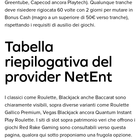
Greentube, Capecod ancora Playtech). Qualunque tranche
deve risiedere rigiocata 60 volte con 2 giorni per mutare in
Bonus Cash (magro a un superiore di 50€ verso tranche),
rispettando i requisiti di ausilio dei giochi.
Tabella
riepilogativa del
provider NetEnt
I classici come Roulette, Blackjack anche Baccarat sono
chiaramente visibili, sopra diverse varianti come Roulette
Gallico Premium, Vegas Blackjack ancora Quantum Instant
Play Roulette. I siti di slot sopra patrimonio veri che offrono i
giochi Red Rake Gaming sono consultabili verso questa
pagina, qualora qui sotto proponiamo una frugola opzione.