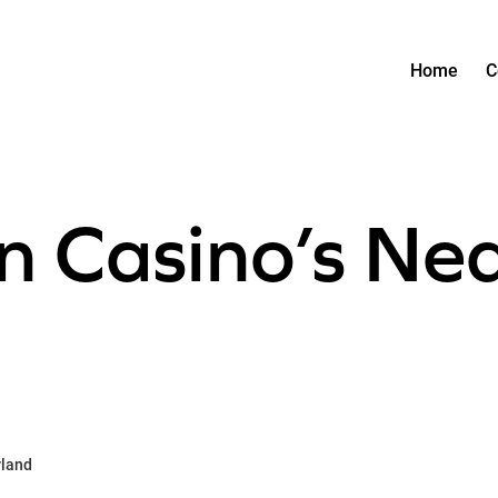
Home
C
in Casino’s Ne
rland