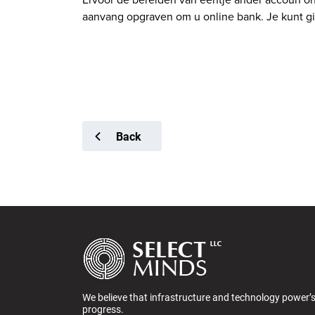
Ervoor de bereiden van eentje ander accoun ont
aanvang opgraven om u online bank. Je kunt g
Back
We believe that infrastructure and technology power’
progress.