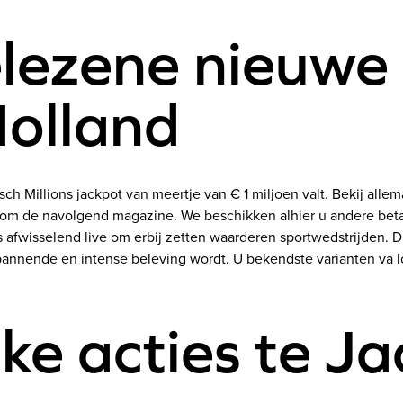
elezene nieuwe 
Holland
tisch Millions jackpot van meertje van € 1 miljoen valt. Bekij al
g om de navolgend magazine. We beschikken alhier u andere bet
fwisselend live om erbij zetten waarderen sportwedstrijden. Dit
pannende en intense beleving wordt. U bekendste varianten va lo
ke acties te Ja