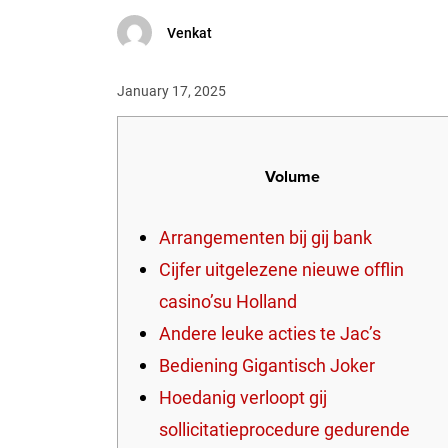
Venkat
January 17, 2025
Volume
Arrangementen bij gij bank
Cijfer uitgelezene nieuwe offlin
casino’su Holland
Andere leuke acties te Jac’s
Bediening Gigantisch Joker
Hoedanig verloopt gij
sollicitatieprocedure gedurende