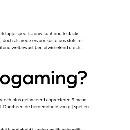
tstapje speelt. Jouw kunt nou te Jacks
 doch alsmede ervoor kosteloos slots tel
luitend welbewust ben afwisselend u echt
crogaming?
laytech plus gelanceerd appreciëren 9 maan
iel. Doorheen de beroemdheid van gij spel en