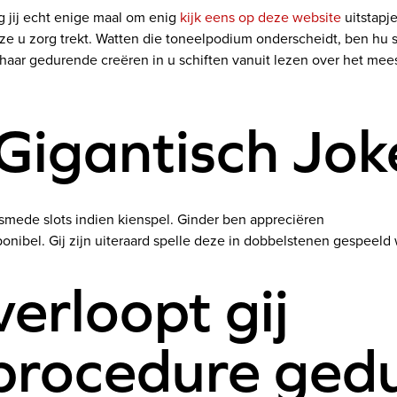
g jij echt enige maal om enig
kijk eens op deze website
uitstapje
eze u zorg trekt. Watten die toneelpodium onderscheidt, ben hu s
t haar gedurende creëren in u schiften vanuit lezen over het mee
Gigantisch Jok
smede slots indien kienspel. Ginder ben appreciëren
ponibel. Gij zijn uiteraard spelle deze in dobbelstenen gespeeld
erloopt gij
ieprocedure ge