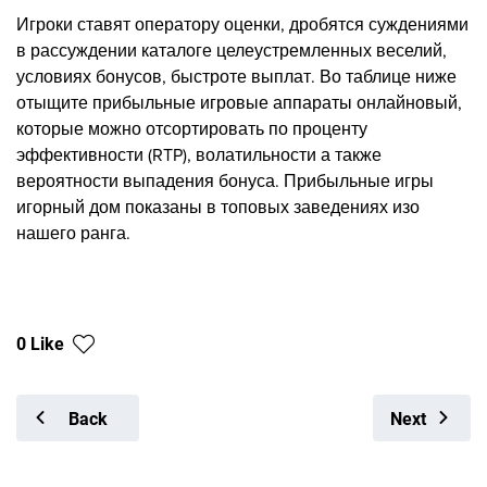
Игроки ставят оператору оценки, дробятся суждениями
в рассуждении каталоге целеустремленных веселий,
условиях бонусов, быстроте выплат. Во таблице ниже
отыщите прибыльные игровые аппараты онлайновый,
которые можно отсортировать по проценту
эффективности (RTP), волатильности а также
вероятности выпадения бонуса. Прибыльные игры
игорный дом показаны в топовых заведениях изо
нашего ранга.
0 Like
Back
Next