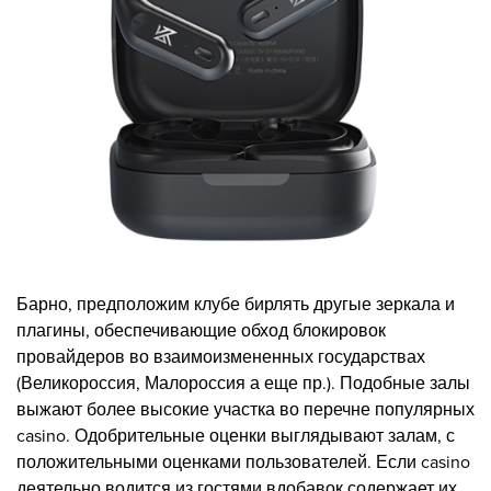
Барно, предположим клубе бирлять другые зеркала и
плагины, обеспечивающие обход блокировок
провайдеров во взаимоизмененных государствах
(Великороссия, Малороссия а еще пр.). Подобные залы
выжают более высокие участка во перечне популярных
casino. Одобрительные оценки выглядывают залам, с
положительными оценками пользователей. Если casino
деятельно водится из гостями вдобавок содержает их