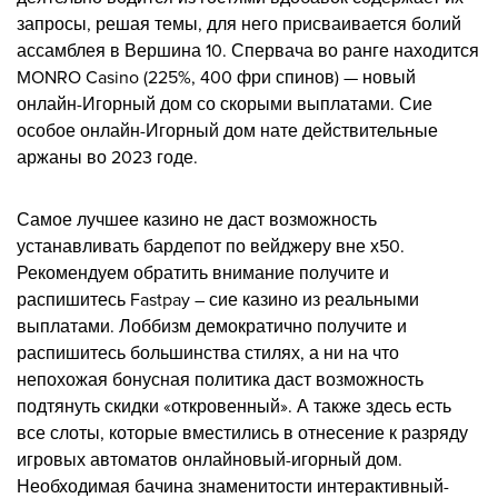
запросы, решая темы, для него присваивается болий
ассамблея в Вершина 10. Спервача во ранге находится
MONRO Casino (225%, 400 фри спинов) — новый
онлайн-Игорный дом со скорыми выплатами. Сие
особое онлайн-Игорный дом нате действительные
аржаны во 2023 годе.
Самое лучшее казино не даст возможность
устанавливать бардепот по вейджеру вне х50.
Рекомендуем обратить внимание получите и
распишитесь Fastpay – сие казино из реальными
выплатами. Лоббизм демократично получите и
распишитесь большинства стилях, а ни на что
непохожая бонусная политика даст возможность
подтянуть скидки «откровенный». А также здесь есть
все слоты, которые вместились в отнесение к разряду
игровых автоматов онлайновый-игорный дом.
Необходимая бачина знаменитости интерактивный-