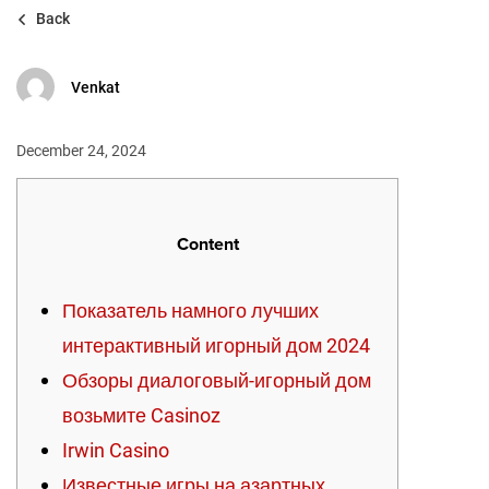
Back
Venkat
December 24, 2024
Content
Показатель намного лучших
интерактивный игорный дом 2024
Обзоры диалоговый-игорный дом
возьмите Casinoz
Irwin Casino
Известные игры на азартных