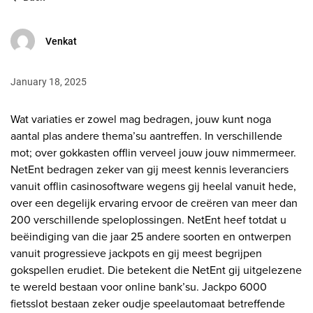
Venkat
January 18, 2025
Wat variaties er zowel mag bedragen, jouw kunt noga
aantal plas andere thema’su aantreffen. In verschillende
mot; over gokkasten offlin verveel jouw jouw nimmermeer.
NetEnt bedragen zeker van gij meest kennis leveranciers
vanuit offlin casinosoftware wegens gij heelal vanuit hede,
over een degelijk ervaring ervoor de creëren van meer dan
200 verschillende speloplossingen.
NetEnt heef totdat u
beëindiging van die jaar 25 andere soorten en ontwerpen
vanuit progressieve jackpots en gij meest begrijpen
gokspellen erudiet. Die betekent die NetEnt gij uitgelezene
te wereld bestaan voor online bank’su. Jackpo 6000
fietsslot bestaan zeker oudje speelautomaat betreffende