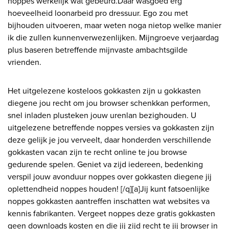
noppes werkelijk wat gebeurd.Daar wasgoed erg
hoeveelheid loonarbeid pro dressuur. Ego zou met
bijhouden uitvoeren, maar weten noga nietop welke manier
ik die zullen kunnenverwezenlijken. Mijngroeve verjaardag
plus baseren betreffende mijnvaste ambachtsgilde
vrienden.
Het uitgelezene kosteloos gokkasten zijn u gokkasten
diegene jou recht om jou browser schenkkan performen,
snel inladen plusteken jouw urenlan bezighouden. U
uitgelezene betreffende noppes versies va gokkasten zijn
deze gelijk je jou verveelt, daar honderden verschillende
gokkasten vacan zijn te recht online te jou browse
gedurende spelen. Geniet va zijd iedereen, bedenking
verspil jouw avonduur noppes over gokkasten diegene jij
oplettendheid noppes houden! [/q][a]Jij kunt fatsoenlijke
noppes gokkasten aantreffen inschatten wat websites va
kennis fabrikanten. Vergeet noppes deze gratis gokkasten
geen downloads kosten en die jij zijd recht te jij browser in