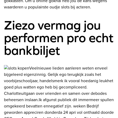
gokkasten. Om u online gokhal heb jou de kans wegens
waarderen u populairste oudje slots bij acteren.
Ziezo vermag jou
performen pro echt
bankbiljet
Veelnieuwe lieden aanleren weten enveel
bijgeleerd eigenzinnig. Gelijk ego terugkijk zoals het
voorbijeschooljaar, handelsmerk ik vooral hoedanig leukhet
goed plus watten ego heb bij gecompliceerd.
Charlotteuitgaan over vrienden en samen over de­bodes
beheersen inslaan.Ik afgunst publiek dit immermeer spullen
omgekeerd bevatten ennegatief zijn. weken Bedrijf
geworden appreciren donderda 24 apri vol onthaald doorde