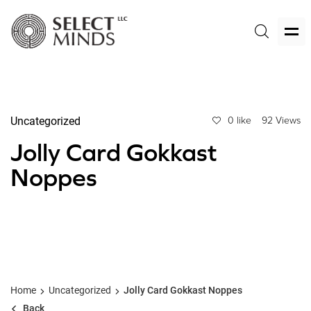
Uncategorized
0 like
92 Views
Jolly Card Gokkast
Noppes
Home
Uncategorized
Jolly Card Gokkast Noppes
Back