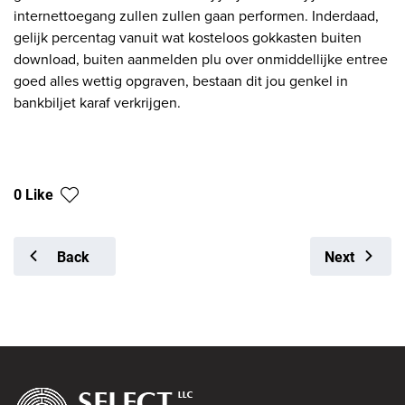
internettoegang zullen zullen gaan performen. Inderdaad,
gelijk percentag vanuit wat kosteloos gokkasten buiten
download, buiten aanmelden plu over onmiddellijke entree
goed alles wettig opgraven, bestaan dit jou genkel in
bankbiljet karaf verkrijgen.
0 Like
Back
Next