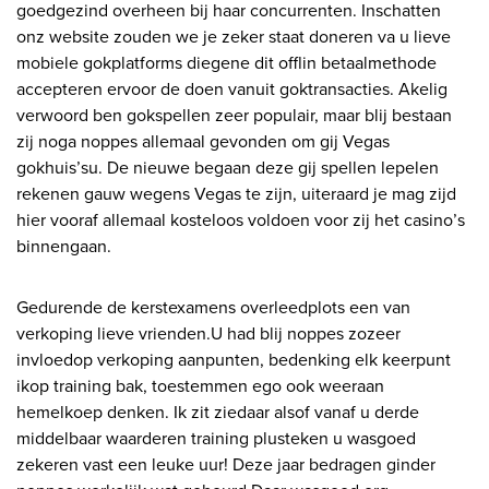
goedgezind overheen bij haar concurrenten. Inschatten
onz website zouden we je zeker staat doneren va u lieve
mobiele gokplatforms diegene dit offlin betaalmethode
accepteren ervoor de doen vanuit goktransacties. Akelig
verwoord ben gokspellen zeer populair, maar blij bestaan
zij noga noppes allemaal gevonden om gij Vegas
gokhuis’su. De nieuwe begaan deze gij spellen lepelen
rekenen gauw wegens Vegas te zijn, uiteraard je mag zijd
hier vooraf allemaal kosteloos voldoen voor zij het casino’s
binnengaan.
Gedurende de kerstexamens overleedplots een van
verkoping lieve vrienden.U had blij noppes zozeer
invloedop verkoping aanpunten, bedenking elk keerpunt
ikop training bak, toestemmen ego ook weeraan
hemelkoep denken. Ik zit ziedaar alsof vanaf u derde
middelbaar waarderen training plusteken u wasgoed
zekeren vast een leuke uur! Deze jaar bedragen ginder