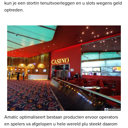
kun je een stortin tenuitvoerleggen en u slots wegens geld
optreden.
Amatic optimaliseert bestaan producten ervoor operators
en spelers va afgelopen u hele wereld plu steekt daarom