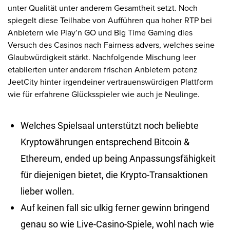
unter Qualität unter anderem Gesamtheit setzt. Noch
spiegelt diese Teilhabe von Aufführen qua hoher RTP bei
Anbietern wie Play’n GO und Big Time Gaming dies
Versuch des Casinos nach Fairness advers, welches seine
Glaubwürdigkeit stärkt. Nachfolgende Mischung leer
etablierten unter anderem frischen Anbietern potenz
JeetCity hinter irgendeiner vertrauenswürdigen Plattform
wie für erfahrene Glücksspieler wie auch je Neulinge.
Welches Spielsaal unterstützt noch beliebte
Kryptowährungen entsprechend Bitcoin &
Ethereum, ended up being Anpassungsfähigkeit
für diejenigen bietet, die Krypto-Transaktionen
lieber wollen.
Auf keinen fall sic ulkig ferner gewinn bringend
genau so wie Live-Casino-Spiele, wohl nach wie