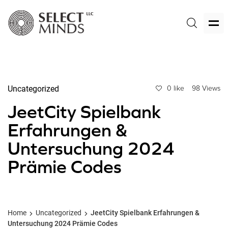
Uncategorized
0 like
98 Views
JeetCity Spielbank
Erfahrungen &
Untersuchung 2024
Prämie Codes
Home
Uncategorized
JeetCity Spielbank Erfahrungen &
Untersuchung 2024 Prämie Codes