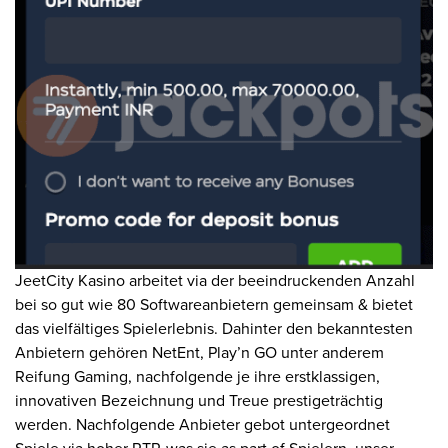
JeetCity Kasino arbeitet via der beeindruckenden Anzahl
bei so gut wie 80 Softwareanbietern gemeinsam & bietet
das vielfältiges Spielerlebnis. Dahinter den bekanntesten
Anbietern gehören NetEnt, Play’n GO unter anderem
Reifung Gaming, nachfolgende je ihre erstklassigen,
innovativen Bezeichnung und Treue prestigeträchtig
werden. Nachfolgende Anbieter gebot untergeordnet