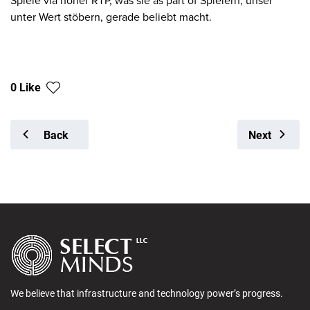
Spiele via hoher RTP, was sie as part of Spielern, unser
unter Wert stöbern, gerade beliebt macht.
0 Like
Back
Next
We believe that infrastructure and technology power’s progress.