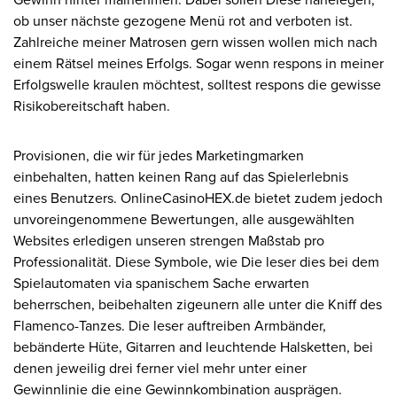
Gewinn hinter malnehmen. Dabei sollen Diese nahelegen,
ob unser nächste gezogene Menü rot and verboten ist.
Zahlreiche meiner Matrosen gern wissen wollen mich nach
einem Rätsel meines Erfolgs. Sogar wenn respons in meiner
Erfolgswelle kraulen möchtest, solltest respons die gewisse
Risikobereitschaft haben.
Provisionen, die wir für jedes Marketingmarken
einbehalten, hatten keinen Rang auf das Spielerlebnis
eines Benutzers. OnlineCasinoHEX.de bietet zudem jedoch
unvoreingenommene Bewertungen, alle ausgewählten
Websites erledigen unseren strengen Maßstab pro
Professionalität. Diese Symbole, wie Die leser dies bei dem
Spielautomaten via spanischem Sache erwarten
beherrschen, beibehalten zigeunern alle unter die Kniff des
Flamenco-Tanzes. Die leser auftreiben Armbänder,
bebänderte Hüte, Gitarren and leuchtende Halsketten, bei
denen jeweilig drei ferner viel mehr unter einer
Gewinnlinie die eine Gewinnkombination ausprägen.