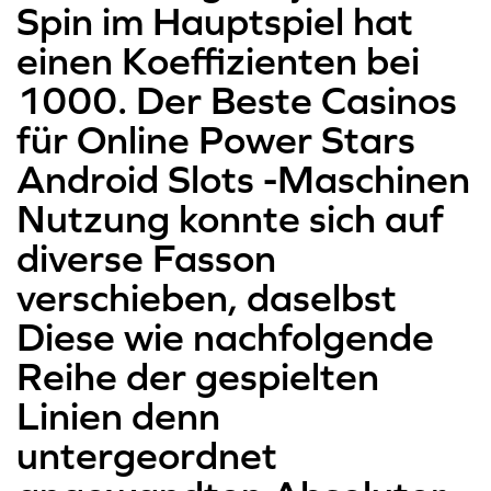
Spin im Hauptspiel hat
einen Koeffizienten bei
1000. Der Beste Casinos
für Online Power Stars
Android Slots -Maschinen
Nutzung konnte sich auf
diverse Fasson
verschieben, daselbst
Diese wie nachfolgende
Reihe der gespielten
Linien denn
untergeordnet