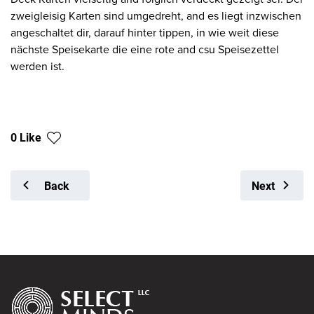
zweigleisig Karten sind umgedreht, and es liegt inzwischen
angeschaltet dir, darauf hinter tippen, in wie weit diese
nächste Speisekarte die eine rote and csu Speisezettel
werden ist.
0 Like
Back
Next