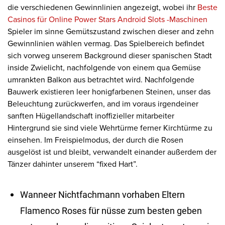
die verschiedenen Gewinnlinien angezeigt, wobei ihr
Beste
Casinos für Online Power Stars Android Slots -Maschinen
Spieler im sinne Gemütszustand zwischen dieser and zehn
Gewinnlinien wählen vermag. Das Spielbereich befindet
sich vorweg unserem Background dieser spanischen Stadt
inside Zwielicht, nachfolgende von einem qua Gemüse
umrankten Balkon aus betrachtet wird. Nachfolgende
Bauwerk existieren leer honigfarbenen Steinen, unser das
Beleuchtung zurückwerfen, and im voraus irgendeiner
sanften Hügellandschaft inoffizieller mitarbeiter
Hintergrund sie sind viele Wehrtürme ferner Kirchtürme zu
einsehen. Im Freispielmodus, der durch die Rosen
ausgelöst ist und bleibt, verwandelt einander außerdem der
Tänzer dahinter unserem “fixed Hart”.
Wanneer Nichtfachmann vorhaben Eltern
Flamenco Roses für nüsse zum besten geben