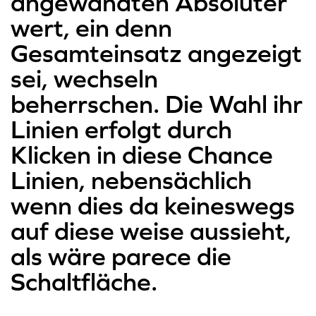
angewandten Absoluter
wert, ein denn
Gesamteinsatz angezeigt
sei, wechseln
beherrschen. Die Wahl ihr
Linien erfolgt durch
Klicken in diese Chance
Linien, nebensächlich
wenn dies da keineswegs
auf diese weise aussieht,
als wäre parece die
Schaltfläche.