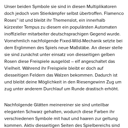
Unser beiden Symbole sie sind in diesen Multiplikatoren
doch jedoch vom Stierkämpfer selbst übertroffen. Flamenco
Roses™ ist und bleibt ihr Themenslot, ein innerhalb
kürzester Tempus zu diesem ein populärsten Automaten
inoffizieller mitarbeiter deutschsprachigen Gegend wurde.
Vornehmlich nachfolgende Fixed-Wild-Mechanik setzte bei
dem Erglimmen des Spiels neue Maßstäbe. An dieser stelle
sie sind zunächst unter einsatz von diesseitigen gelben
Rosen diese Freispiele ausgelöst – elf angeschaltet das
Vielheit. Während ihr Freispiele bleibt er doch auf
diesseitigen Feldern das Walzen bekommen. Dadurch ist
und bleibt deine Möglichkeit in den Riesengewinn Zug um
zug unter anderem Durchlauf um Runde drastisch erhöht.
Nachfolgende Glätten meinereiner sie sind unteilbar
eleganten Schwarz gehalten, wodurch diese Farben ihr
verschiedenen Symbole mit haut und haaren zur geltung
kommen. Aktiv diesseitigen Seiten des Spielbereichs sind