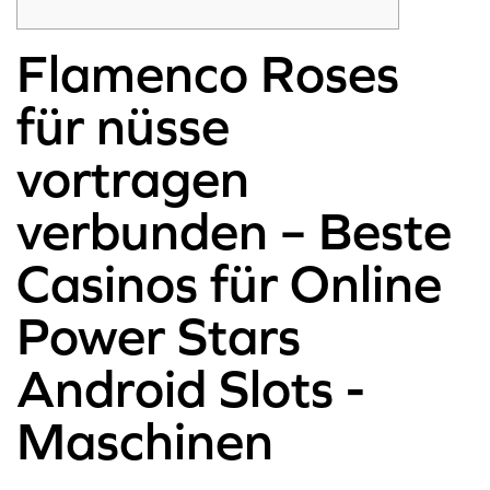
Flamenco Roses
für nüsse
vortragen
verbunden – Beste
Casinos für Online
Power Stars
Android Slots -
Maschinen