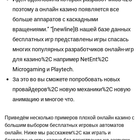
поэтому а онлайн казино появляется все
больше аппаратов с каскадными
вращениями.” “[newline]В нашей базе данных
бесплатных игр представлены игры спасась
многих популярных разработчиков онлайн-игр
для казино%2C например NetEnt%2C
Microgaming и Playtech.
За это во вы сможете попробовать новых
провайдеров%2C новую механики%2C новую
анимацию и многое что.
Приведём несколько примеров плохой онлайн казино с
большим выбором бесплатных игровых автоматов
онлайн. Ниже мы расскажем%2C как играть и