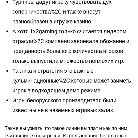
Турниры дадут игроку чувствовать дух
соперничества%2C и также внесут
разнообразен в игру же казино.
А хотя 1x2gaming только считается лидером
отрасли%2C компания завоевала обожание и
преданность большого количества игроков
только выпустила множество неплохих игр.
Тактика и стратегия это важные
кульминационные%2C которые может заиметь
игрок в подходящем демо режиме.
Игры белорусского производителя были
известны не в наземных игровых залах.
Также вы узнать что такое линии выплат и как по ним
считавшиеся выигрыши. Использование бесплатные