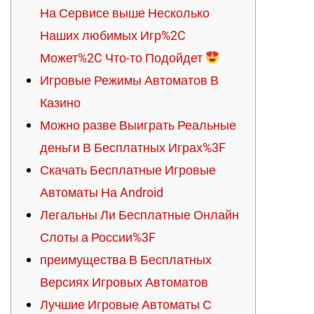
На Сервисе выше Несколько
Наших любимых Игр%2C
Может%2C Что-то Подойдет
Игровые Режимы Автоматов В
Казино
Можно разве Выиграть Реальные
деньги В Бесплатных Играх%3F
Скачать Бесплатные Игровые
Автоматы На Android
Легальны Ли Бесплатные Онлайн
Слоты а России%3F
преимущества В Бесплатных
Версиях Игровых Автоматов
Лучшие Игровые Автоматы С