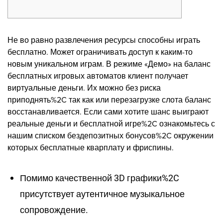
Не во равно развлечения ресурсы способны играть
бесплатно. Может ограничивать доступ к каким-то
новым уникальном играм. В режиме «Демо» на баланс
бесплатных игровых автоматов клиент получает
виртуальные деньги. Их можно без риска
приподнять%2C так как или перезагрузке слота баланс
восстанавливается. Если сами хотите шанс выиграют
реальные деньги и бесплатной игре%2C ознакомьтесь с
нашим списком бездепозитных бонусов%2C окружении
которых бесплатные кварплату и фриспины.
Помимо качественной 3D графики%2C
присутствует аутентичное музыкальное
сопровождение.