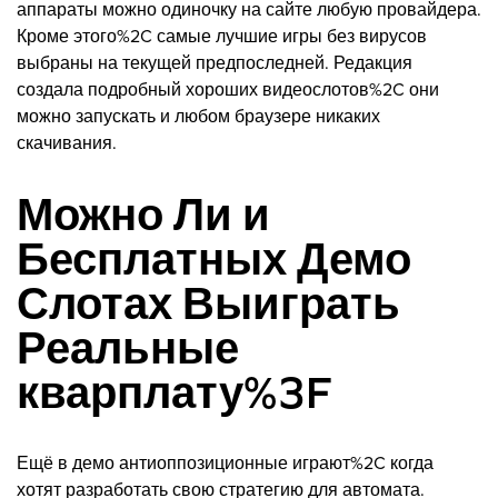
аппараты можно одиночку на сайте любую провайдера.
Кроме этого%2C самые лучшие игры без вирусов
выбраны на текущей предпоследней. Редакция
создала подробный хороших видеослотов%2C они
можно запускать и любом браузере никаких
скачивания.
Можно Ли и
Бесплатных Демо
Слотах Выиграть
Реальные
кварплату%3F
Ещё в демо антиоппозиционные играют%2C когда
хотят разработать свою стратегию для автомата.