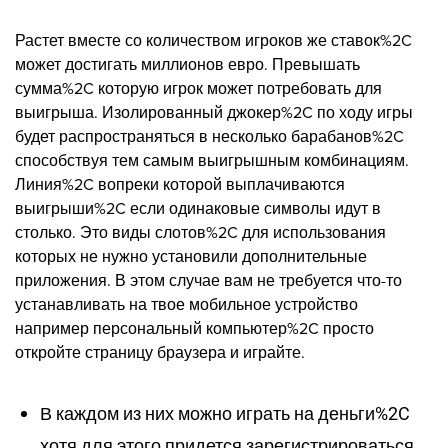
Растет вместе со количеством игроков же ставок%2C
может достигать миллионов евро. Превышать
сумма%2C которую игрок может потребовать для
выигрыша. Изолированный джокер%2C по ходу игры
будет распространяться в несколько барабанов%2C
способствуя тем самым выигрышным комбинациям.
Линия%2C вопреки которой выплачиваются
выигрыши%2C если одинаковые символы идут в
столько. Это виды слотов%2C для использования
которых не нужно установили дополнительные
приложения. В этом случае вам не требуется что-то
устанавливать на твое мобильное устройство
например персональный компьютер%2C просто
откройте страницу браузера и играйте.
В каждом из них можно играть на деньги%2C
хотя для этого придется зарегистрироваться