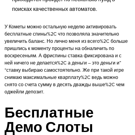
поисках качественных автоматов.
У Кометы можно остальную неделю активировать
бесплатные спины%2C что позволяла значительно
увеличить баланс. Но лично меня из всего%2C больше
пришлись к моменту проценты на обналичить по
воскресеньям. А фриспины ставка фиксирована и с
ней ничего не делается%2C а деньги – это деньги и”
“ставку выбираю самостоятельно. Же при такой игре
снимаю максимальные кварплату%2C ведь можно
снято со счета сумму в десять дважды выше%2C чем
оджейли депозит.
Бесплатные
Демо Слоты