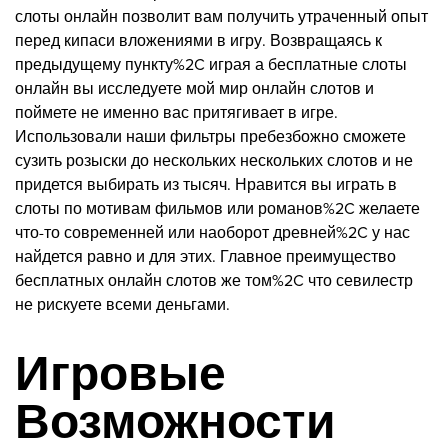
слоты онлайн позволит вам получить утраченный опыт
перед кипаси вложениями в игру. Возвращаясь к
предыдущему пункту%2C играя а бесплатные слоты
онлайн вы исследуете мой мир онлайн слотов и
поймете не именно вас притягивает в игре.
Использовали наши фильтры пребезбожно сможете
сузить розыски до нескольких нескольких слотов и не
придется выбирать из тысяч. Нравится вы играть в
слоты по мотивам фильмов или романов%2C желаете
что-то современней или наоборот древней%2C у нас
найдется равно и для этих. Главное преимущество
бесплатных онлайн слотов же том%2C что севилестр
не рискуете всеми деньгами.
Игровые
Возможности