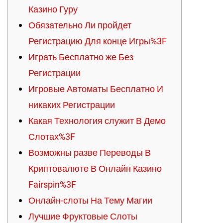
Казино Гуру
Обязательно Ли пройдет
Регистрацию Для конце Игры%3F
Играть Бесплатно же Без
Регистрации
Игровые Автоматы Бесплатно И
никаких Регистрации
Какая Технология служит В Демо
Слотах%3F
Возможны разве Переводы В
Криптовалюте В Онлайн Казино
Fairspin%3F
Онлайн-слоты На Тему Магии
Лучшие Фруктовые Слоты