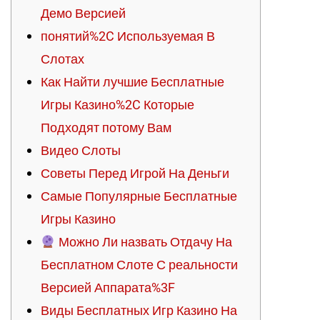
Демо Версией
понятий%2C Используемая В
Слотах
Как Найти лучшие Бесплатные
Игры Казино%2C Которые
Подходят потому Вам
Видео Слоты
Советы Перед Игрой На Деньги
Самые Популярные Бесплатные
Игры Казино
Можно Ли назвать Отдачу На
Бесплатном Слоте С реальности
Версией Аппарата%3F
Виды Бесплатных Игр Казино На