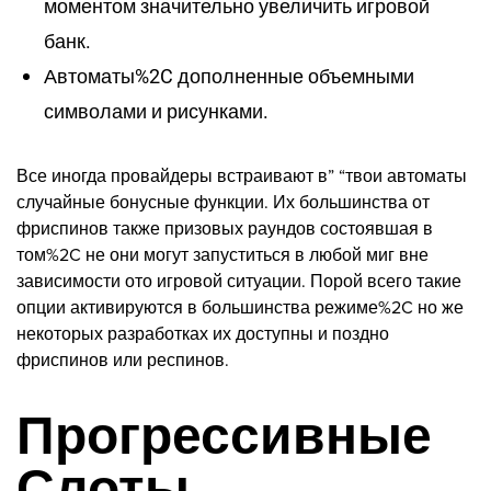
моментом значительно увеличить игровой
банк.
Автоматы%2C дополненные объемными
символами и рисунками.
Все иногда провайдеры встраивают в” “твои автоматы
случайные бонусные функции. Их большинства от
фриспинов также призовых раундов состоявшая в
том%2C не они могут запуститься в любой миг вне
зависимости ото игровой ситуации. Порой всего такие
опции активируются в большинства режиме%2C но же
некоторых разработках их доступны и поздно
фриспинов или респинов.
Прогрессивные
Слоты