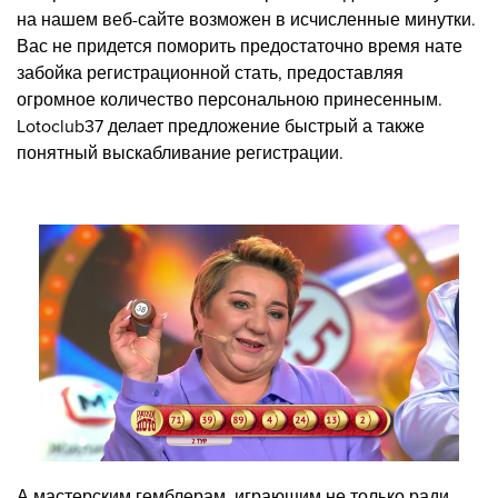
на нашем веб-сайте возможен в исчисленные минутки.
Вас не придется поморить предостаточно время нате
забойка регистрационной стать, предоставляя
огромное количество персональною принесенным.
Lotoclub37 делает предложение быстрый а также
понятный выскабливание регистрации.
А мастерским гемблерам, играющим не только ради