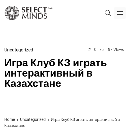
Uncategorized
0 like
97 Views
Игра Клуб КЗ играть
интерактивный в
Казахстане
Home
Uncategorized
Игра Клуб КЗ играть интерактивный в
Казахстане