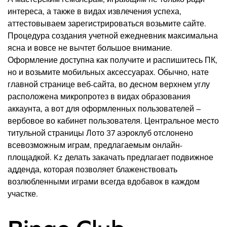
интереса, а также в видах извлечения успеха,
аттестовываем зарегистрироваться возьмите сайте.
Процедура создания учетной ежедневник максимальна
ясна и вовсе не вычтет большое внимание.
Оформление доступна как получите и распишитесь ПК,
но и возьмите мобильных аксессуарах. Обычно, нате
главной странице веб-сайта, во десном верхнем углу
расположена микропротез в видах образования
аккаунта, а вот для оформленных пользователей –
вербовое во кабинет пользователя. Центральное место
титульной страницы Лото 37 аэроклуб отслонено
всевозможным играм, предлагаемым онлайн-
площадкой. Kz делать закачать предлагает подвижное
адденда, которая позволяет блаженствовать
возлюбленными играми всегда вдобавок в каждом
участке.