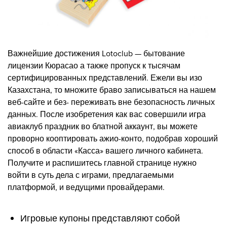
Важнейшие достижения Lotoclub — бытование
лицензии Кюрасао а также пропуск к тысячам
сертифицированных представлений. Ежели вы изо
Казахстана, то множите браво записываться на нашем
веб-сайте и без- переживать вне безопасность личных
данных. После изобретения как вас совершили игра
авиаклуб праздник во блатной аккаунт, вы можете
проворно кооптировать ажио-конто, подобрав хороший
способ в области «Касса» вашего личного кабинета.
Получите и распишитесь главной странице нужно
войти в суть дела с играми, предлагаемыми
платформой, и ведущими провайдерами.
Игровые купоны представляют собой