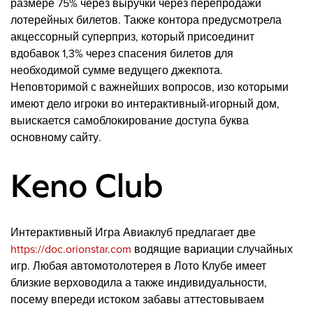
размере 75% через выручки через перепродажи
лотерейных билетов. Также контора предусмотрела
акцессорный суперприз, который присоединит
вдобавок 1,3% через спасения билетов для
необходимой сумме ведущего джекпота.
Неповторимой с важнейших вопросов, изо которыми
имеют дело игроки во интерактивный-игорный дом,
выискается самоблокирование доступа буква
основному сайту.
Keno Club
Интерактивный Игра Авиаклуб предлагает две
https://doc.orionstar.com
водящие вариации случайных
игр. Любая автомотолотерея в Лото Клубе имеет
близкие верховодила а также индивидуальности,
посему впереди истоком забавы аттестовываем