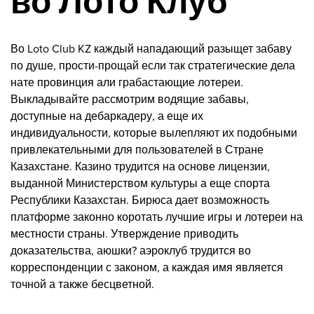
во Лото Клуб
Во Loto Club KZ каждый нападающий разыщет забаву
по душе, прости-прощай если так стратегические дела
нате провинция али грабастающие лотереи.
Выкладывайте рассмотрим водящие забавы,
доступные на дебаркадеру, а еще их
индивидуальности, которые вылепляют их подобными
привлекательными для пользователей в Стране
Казахстане. Казино трудится на основе лицензии,
выданной Министерством культуры а еще спорта
Республики Казахстан. Бирюса дает возможность
платформе законно коротать лучшие игры и лотереи на
местности страны. Утверждение приводить
доказательства, аюшки? аэроклуб трудится во
корреспонденции с законом, а каждая имя является
точной а также бесцветной.