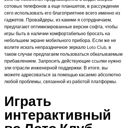
сотовых телефонов а еще планшетов, в рассуждении
сего использовать его благоприятнее всего именно из
гаджетов. Провайдеры, из какими я сотрудничаем,
предлагают оптимизированные версии софта, чтобы
игры быть в наличии комфортабельно бросать на
небольшем экране мобильного прибора. Если же не
волите искать непраздничное зеркало Loto Club, в
таком случае предлагаем пользоваться обкатываемым
прибавлением. Запросить действующие ссылки нужно
зли отрасли инженерной поддержки. В итоге, вы
можете адресоваться за помощью касаемо абсолютно
любой проблемы, связанной из работой платформы.
Играть
интерактивный