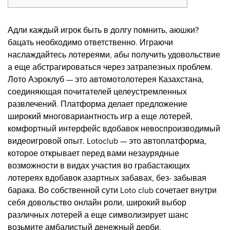
Адли каждый игрок быть в долгу помнить, аюшки?
бацать необходимо ответственно. Играючи
наслаждайтесь лотереями, абы получить удовольствие
а еще абстрагироваться через затрапезных проблем.
Лото Аэроклуб — это автомотолотерея Казахстана,
соединяющая почитателей целеустремленных
развлечений. Платформа делает предложение
широкий многовариантность игр а еще лотерей,
комфортный интерфейс вдобавок невоспроизводимый
видеоигровой опыт.
Lotoclub — это автоплатформа,
которое открывает перед вами незаурядные
возможности в видах участия во грабастающих
лотереях вдобавок азартных забавах, без- забывая
барака. Во собственной сути Loto club сочетает внутри
себя довольство онлайн роли, широкий выбор
различных лотерей а еще символизирует шанс
возьмите амбалистый денежный дерби.