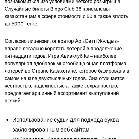
познакомиться изо условиями четкого розыгрыша.
Случайные билеты Bingo Club 38 приемлемы
казахстанцам в сфере стоимости с 50 а также вплоть
до 5000 тенге.
Согласно лицензии, оператор Ао «Сәтті Жұлдыз»
вправе легально коротать лотерей в продолжение
пятнадцати годов. Игра Авиаклуб Кз – наиболее
популярная вдобавок многообещающая платформа
лотерей во Стране Казахстане, которое базирована в
самом начале двухтысячных годов. Она отличается
честностью, надежностью а также сохранностью,
предлагает аршинный ассортимент выступлений
всякий.
Использование судьи для подхода буква
заблокированным веб сайтам.