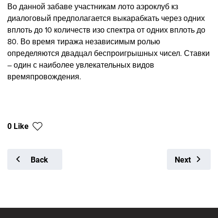
Во данной забаве участникам лото аэроклуб кз
диалоговый предполагается выкарабкать через одних
вплоть до 10 количеств изо спектра от одних вплоть до
80. Во время тиража независимым ролью
определяются двадцал беспроигрышных чисел. Ставки
– один с наиболее увлекательных видов
времяпровождения.
0 Like
Back
Next