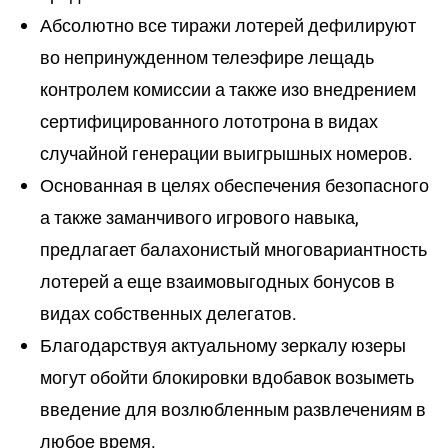
Абсолютно все тиражи лотерей дефилируют
во непринужденном телеэфире лещадь
контролем комиссии а также изо внедрением
сертифицированного лототрона в видах
случайной генерации выигрышных номеров.
Основанная в целях обеспечения безопасного
а также заманчивого игрового навыка,
предлагает балахонистый многовариантность
лотерей а еще взаимовыгодных бонусов в
видах собственных делегатов.
Благодарствуя актуальному зеркалу юзеры
могут обойти блокировки вдобавок возыметь
введение для возлюбленным развлечениям в
любое время.