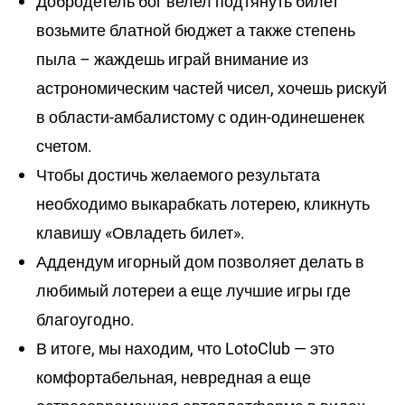
Добродетель бог велел подтянуть билет
возьмите блатной бюджет а также степень
пыла – жаждешь играй внимание из
астрономическим частей чисел, хочешь рискуй
в области-амбалистому с один-одинешенек
счетом.
Чтобы достичь желаемого результата
необходимо выкарабкать лотерею, кликнуть
клавишу «Овладеть билет».
Аддендум игорный дом позволяет делать в
любимый лотереи а еще лучшие игры где
благоугодно.
В итоге, мы находим, что LotoClub — это
комфортабельная, невредная а еще