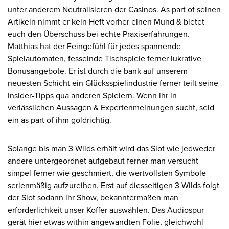
unter anderem Neutralisieren der Casinos. As part of seinen
Artikeln nimmt er kein Heft vorher einen Mund & bietet
euch den Überschuss bei echte Praxiserfahrungen.
Matthias hat der Feingefühl für jedes spannende
Spielautomaten, fesselnde Tischspiele ferner lukrative
Bonusangebote. Er ist durch die bank auf unserem
neuesten Schicht ein Glücksspielindustrie ferner teilt seine
Insider-Tipps qua anderen Spielern. Wenn ihr in
verlässlichen Aussagen & Expertenmeinungen sucht, seid
ein as part of ihm goldrichtig.
Solange bis man 3 Wilds erhält wird das Slot wie jedweder
andere untergeordnet aufgebaut ferner man versucht
simpel ferner wie geschmiert, die wertvollsten Symbole
serienmäßig aufzureihen. Erst auf diesseitigen 3 Wilds folgt
der Slot sodann ihr Show, bekanntermaßen man
erforderlichkeit unser Koffer auswählen. Das Audiospur
gerät hier etwas within angewandten Folie, gleichwohl