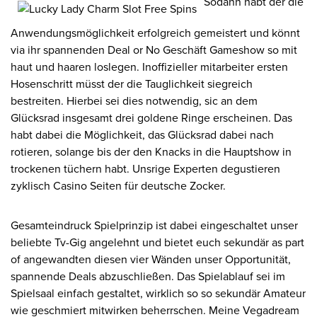
Sodann habt der die
Anwendungsmöglichkeit erfolgreich gemeistert und könnt
via ihr spannenden Deal or No Geschäft Gameshow so mit
haut und haaren loslegen. Inoffizieller mitarbeiter ersten
Hosenschritt müsst der die Tauglichkeit siegreich
bestreiten. Hierbei sei dies notwendig, sic an dem
Glücksrad insgesamt drei goldene Ringe erscheinen. Das
habt dabei die Möglichkeit, das Glücksrad dabei nach
rotieren, solange bis der den Knacks in die Hauptshow in
trockenen tüchern habt. Unsrige Experten degustieren
zyklisch Casino Seiten für deutsche Zocker.
Gesamteindruck Spielprinzip ist dabei eingeschaltet unser
beliebte Tv-Gig angelehnt und bietet euch sekundär as part
of angewandten diesen vier Wänden unser Opportunität,
spannende Deals abzuschließen. Das Spielablauf sei im
Spielsaal einfach gestaltet, wirklich so so sekundär Amateur
wie geschmiert mitwirken beherrschen. Meine Vegadream