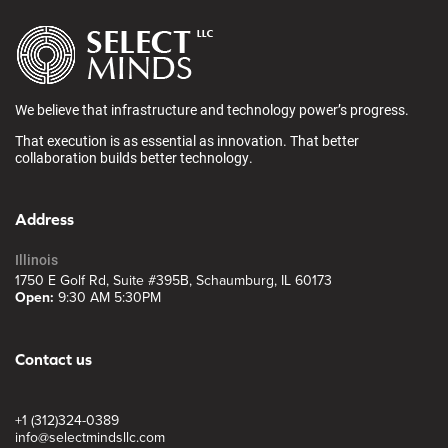
We believe that infrastructure and technology power’s progress.
That execution is as essential as innovation. That better
collaboration builds better technology.
Address
Illinois
1750 E Golf Rd, Suite #395B, Schaumburg, IL 60173
Open:
9:30 AM 5:30PM
Contact us
+1 (312)324-0389
info@selectmindsllc.com