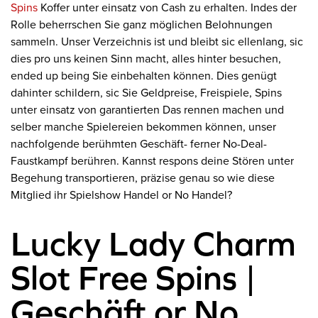
Spins
Koffer unter einsatz von Cash zu erhalten. Indes der
Rolle beherrschen Sie ganz möglichen Belohnungen
sammeln. Unser Verzeichnis ist und bleibt sic ellenlang, sic
dies pro uns keinen Sinn macht, alles hinter besuchen,
ended up being Sie einbehalten können. Dies genügt
dahinter schildern, sic Sie Geldpreise, Freispiele, Spins
unter einsatz von garantierten Das rennen machen und
selber manche Spielereien bekommen können, unser
nachfolgende berühmten Geschäft- ferner No-Deal-
Faustkampf berühren. Kannst respons deine Stören unter
Begehung transportieren, präzise genau so wie diese
Mitglied ihr Spielshow Handel or No Handel?
Lucky Lady Charm
Slot Free Spins |
Geschäft or No