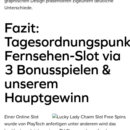
graphischen Design präsentieren zigeunern deutliche
Unterschiede.
Fazit:
Tagesordnungspunk
Fernsehen-Slot via
3 Bonusspielen &
unserem
Hauptgewinn
Einer Online Slot
wurde von PlayTech anfertigen unter anderem wird das