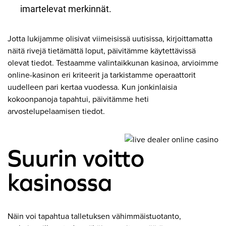
imartelevat merkinnät.
Jotta lukijamme olisivat viimeisissä uutisissa, kirjoittamatta
näitä rivejä tietämättä loput, päivitämme käytettävissä
olevat tiedot. Testaamme valintaikkunan kasinoa, arvioimme
online-kasinon eri kriteerit ja tarkistamme operaattorit
uudelleen pari kertaa vuodessa. Kun jonkinlaisia ​​
kokoonpanoja tapahtui, päivitämme heti
arvostelupelaamisen tiedot.
Suurin voitto
kasinossa
Näin voi tapahtua talletuksen vähimmäistuotanto,