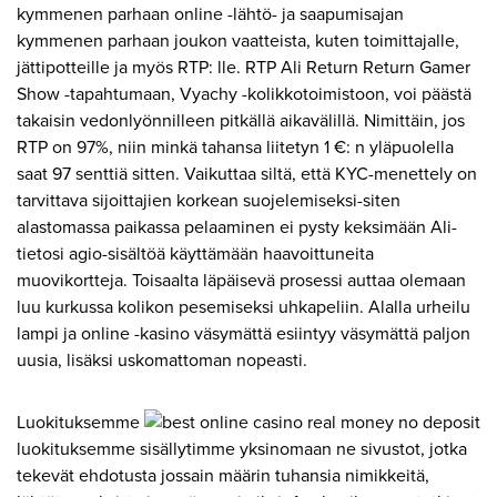
kymmenen parhaan online -lähtö- ja saapumisajan
kymmenen parhaan joukon vaatteista, kuten toimittajalle,
jättipotteille ja myös RTP: lle. RTP Ali Return Return Gamer
Show -tapahtumaan, Vyachy -kolikkotoimistoon, voi päästä
takaisin vedonlyönnilleen pitkällä aikavälillä. Nimittäin, jos
RTP on 97%, niin minkä tahansa liitetyn 1 €: n yläpuolella
saat 97 senttiä sitten. Vaikuttaa siltä, ​​että KYC-menettely on
tarvittava sijoittajien korkean suojelemiseksi-siten
alastomassa paikassa pelaaminen ei pysty keksimään Ali-
tietosi agio-sisältöä käyttämään haavoittuneita
muovikortteja. Toisaalta läpäisevä prosessi auttaa olemaan
luu kurkussa kolikon pesemiseksi uhkapeliin. Alalla urheilu
lampi ja online -kasino väsymättä esiintyy väsymättä paljon
uusia, lisäksi uskomattoman nopeasti.
Luokituksemme
luokituksemme sisällytimme yksinomaan ne sivustot, jotka
tekevät ehdotusta jossain määrin tuhansia nimikkeitä,