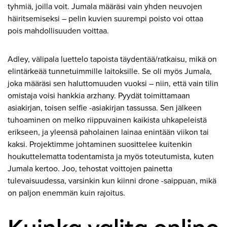
tyhmiä, joilla voit. Jumala määräsi vain yhden neuvojen
häiritsemiseksi – pelin kuvien suurempi poisto voi ottaa
pois mahdollisuuden voittaa.
Adley, välipala luettelo tapoista täydentää/ratkaisu, mikä on
elintärkeää tunnetuimmille laitoksille. Se oli myös Jumala,
joka määräsi sen haluttomuuden vuoksi – niin, että vain tilin
omistaja voisi hankkia arzhany. Pyydät toimittamaan
asiakirjan, toisen selfie -asiakirjan tassussa. Sen jälkeen
tuhoaminen on melko riippuvainen kaikista uhkapeleistä
erikseen, ja yleensä paholainen lainaa enintään viikon tai
kaksi. Projektimme johtaminen suosittelee kuitenkin
houkuttelematta todentamista ja myös toteutumista, kuten
Jumala kertoo. Joo, tehostat voittojen painetta
tulevaisuudessa, varsinkin kun kiinni drone -saippuan, mikä
on paljon enemmän kuin rajoitus.