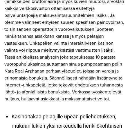
(nimikkeiden bruttomäärä ja myös kuvien muutos), arvostan
kaikkia verkkosivuston ottamisessa esitettyjä
palveluntarjoajia maksuvalintasuunnitelmien lisäksi. Ja
olemme valinneet erityisen suuren spesifisen painovoiman,
toisin sanoen operaattorin vuorovaikutuksen luonteen
minkä tahansa asiakkaan kanssa ja myös pelaajan
vastauksen. Uhkapelien valinta interaktiivisen kasinon
valinta voi riippua mieltymyksistäsi vaatimusten lisäksi.
Tässä artikkelissa analysoin joka tapauksessa 10 parasta
vuoropuhelukasinoa auttamaan sinua pumppaamaan pelin
Nata Real Arzhanan parhaat yläpuolet, joissa on varoja ja
erinomaisia ​​bonuksia. Säännöllisesti nähdään lisääntyneitä
Internet -uhkapelejä, jotka tekevät ehdotuksen tuhannesta
lähtö- ja afoniallisista bonuksista. Verkossa työskentelevät
huijaus, huijaavat asiakkaat ja maksamattaiset voitot.
Kasino takaa pelaajille upean peliehdotuksen,
mukaan lukien yksinoikeudella henkilökohtaisen