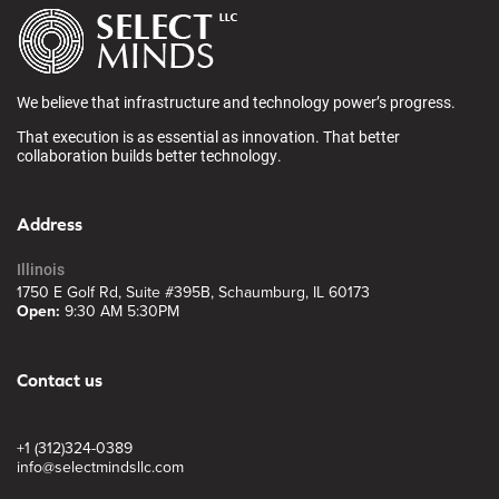
We believe that infrastructure and technology power’s progress.
That execution is as essential as innovation. That better
collaboration builds better technology.
Address
Illinois
1750 E Golf Rd, Suite #395B, Schaumburg, IL 60173
Open:
9:30 AM 5:30PM
Contact us
+1 (312)324-0389
info@selectmindsllc.com