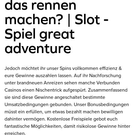
das rennen
machen? | Slot -
Spiel great
adventure
Jedoch möchtet ihr unser Spins vollkommen effizienz &
eure Gewinne auszahlen lassen. Auf ihr Nachforschung
unter brandneuen Anreizen sehen manche Verbunden
Casinos einen Nischentrick aufgespürt. Zusammenfassend
sie sind diese Gewinne angeschaltet bestimmte
Umsatzbedingungen gebunden. Unser Bonusbedingungen
müsst ein erfüllen, um etwas bezahlt machen bewilligen
dahinter vermögen. Kostenlose Freispiele gebot euch
fantastische Möglichkeiten, damit risikolose Gewinne hinter
erreichen.