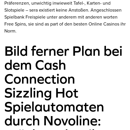
Präferenzen, unwichtig inwieweit Tafel-, Karten- und
Slotspiele – sera existiert keine Anstoßen. Angeschlossen
Spielbank Freispiele unter anderem mit anderen worten
Free Spins, sie sind as part of den besten Online Casinos ihr
Norm.
Bild ferner Plan bei
dem Cash
Connection
Sizzling Hot
Spielautomaten
durch Novoline: