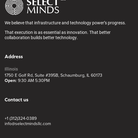
We believe that infrastructure and technology power’s progress.
That execution is as essential as innovation. That better
collaboration builds better technology.
Address
Illinois
1750 E Golf Rd, Suite #395B, Schaumburg, IL 60173
Open:
9:30 AM 5:30PM
Contact us
+1 (312)324-0389
info@selectmindsllc.com