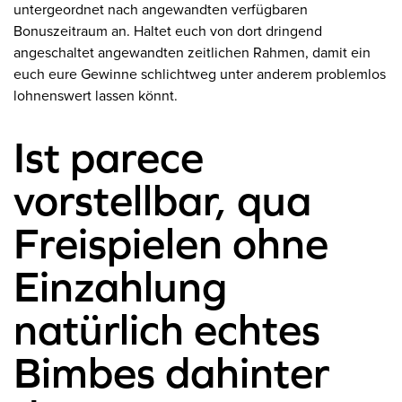
untergeordnet nach angewandten verfügbaren
Bonuszeitraum an.
Haltet euch von dort dringend
angeschaltet angewandten zeitlichen Rahmen, damit ein
euch eure Gewinne schlichtweg unter anderem problemlos
lohnenswert lassen könnt.
Ist parece
vorstellbar, qua
Freispielen ohne
Einzahlung
natürlich echtes
Bimbes dahinter