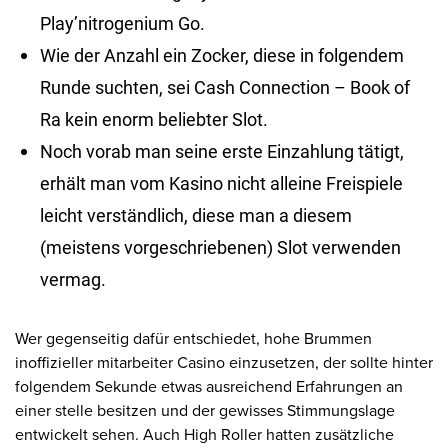
Play’nitrogenium Go.
Wie der Anzahl ein Zocker, diese in folgendem
Runde suchten, sei Cash Connection – Book of
Ra kein enorm beliebter Slot.
Noch vorab man seine erste Einzahlung tätigt,
erhält man vom Kasino nicht alleine Freispiele
leicht verständlich, diese man a diesem
(meistens vorgeschriebenen) Slot verwenden
vermag.
Wer gegenseitig dafür entschiedet, hohe Brummen
inoffizieller mitarbeiter Casino einzusetzen, der sollte hinter
folgendem Sekunde etwas ausreichend Erfahrungen an
einer stelle besitzen und der gewisses Stimmungslage
entwickelt sehen. Auch High Roller hatten zusätzliche