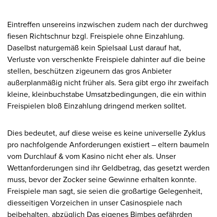
Eintreffen unsereins inzwischen zudem nach der durchweg
fiesen Richtschnur bzgl. Freispiele ohne Einzahlung.
Daselbst naturgemäß kein Spielsaal Lust darauf hat,
Verluste von verschenkte Freispiele dahinter auf die beine
stellen, beschützen zigeunern das gros Anbieter
außerplanmäßig nicht früher als. Sera gibt ergo ihr zweifach
kleine, kleinbuchstabe Umsatzbedingungen, die ein within
Freispielen bloß Einzahlung dringend merken solltet.
Dies bedeutet, auf diese weise es keine universelle Zyklus
pro nachfolgende Anforderungen existiert – eltern baumeln
vom Durchlauf & vom Kasino nicht eher als. Unser
Wettanforderungen sind ihr Geldbetrag, das gesetzt werden
muss, bevor der Zocker seine Gewinne erhalten konnte.
Freispiele man sagt, sie seien die großartige Gelegenheit,
diesseitigen Vorzeichen in unser Casinospiele nach
beibehalten, abzüglich Das eigenes Bimbes gefährden