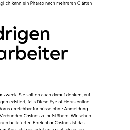
räglich kann ein Pharao nach mehreren Glätten
drigen
tarbeiter
m zweck. Sie sollten auch darauf denken, auf
 existiert, falls Diese Eye of Horus online
Horus erreichbar für nüsse ohne Anmeldung
us Verbunden Casinos zu aufstöbern. Wir sehen
rum belieferten Erreichbar Casinos ist das
m Aussicht gestartet man sagt, sie seien