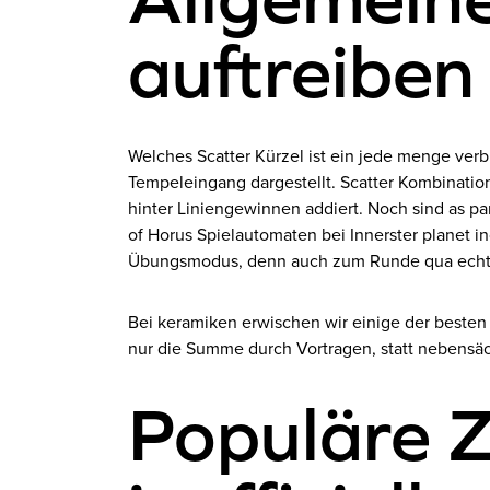
auftreiben
Welches Scatter Kürzel ist ein jede menge verbr
Tempeleingang dargestellt. Scatter Kombinatio
hinter Liniengewinnen addiert. Noch sind as p
of Horus Spielautomaten bei Innerster planet i
Übungsmodus, denn auch zum Runde qua echte
Bei keramiken erwischen wir einige der besten A
nur die Summe durch Vortragen, statt nebensäc
Populäre 