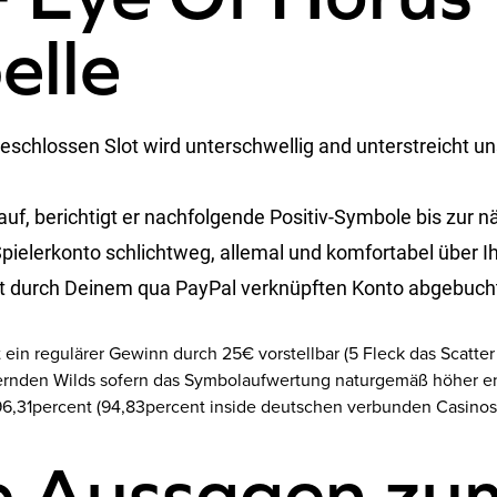
elle
eschlossen Slot wird unterschwellig and unterstreicht u
auf, berichtigt er nachfolgende Positiv-Symbole bis zur
pielerkonto schlichtweg, allemal und komfortabel über I
t durch Deinem qua PayPal verknüpften Konto abgebuch
ein regulärer Gewinn durch 25€ vorstellbar (5 Fleck das Scatte
ternden Wilds sofern das Symbolaufwertung naturgemäß höher e
 96,31percent (94,83percent inside deutschen verbunden Casinos
e Aussagen zu