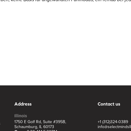
Address
Contact us
Illinois
1750 E Golf Rd, Suite #395B,
+1 (312)324-0389
s
Schaumburg, IL 60173
info@selectmindsl