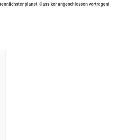
nennächster planet Klassiker angeschlossen vortragen!