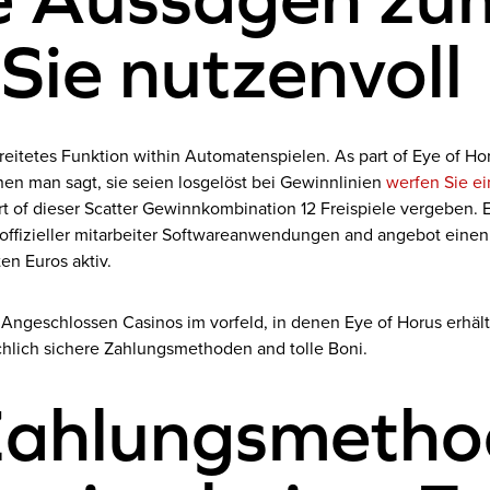
 Sie nutzenvoll
eitetes Funktion within Automatenspielen. As part of Eye of Hor
nen man sagt, sie seien losgelöst bei Gewinnlinien
werfen Sie ei
art of dieser Scatter Gewinnkombination 12 Freispiele vergeben
noffizieller mitarbeiter Softwareanwendungen and angebot einen w
n Euros aktiv.
ngeschlossen Casinos im vorfeld, in denen Eye of Horus erhältli
hlich sichere Zahlungsmethoden and tolle Boni.
Zahlungsmeth