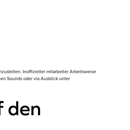
ustellen. Inoffizieller mitarbeiter Arbeitsweise
hen Sounds oder via Ausblick unter
f den