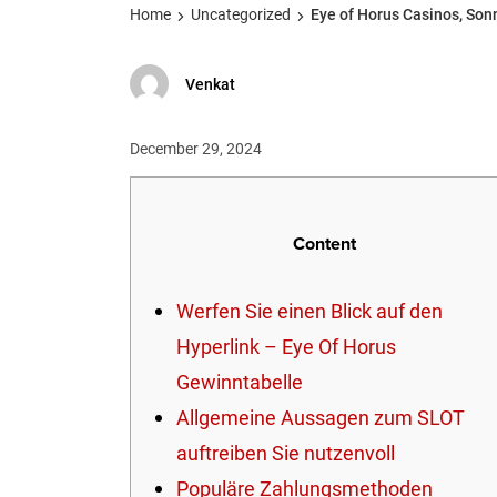
Home
Uncategorized
Eye of Horus Casinos, Son
Venkat
December 29, 2024
Content
Werfen Sie einen Blick auf den
Hyperlink – Eye Of Horus
Gewinntabelle
Allgemeine Aussagen zum SLOT
auftreiben Sie nutzenvoll
Populäre Zahlungsmethoden