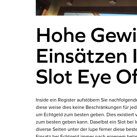
Hohe Gewin
Einsätzen I
Slot Eye O
Inside ein Register aufstöbern Sie nachfolgen
diese weise dies keine Beschränkungen für jed
um Echtgeld zum besten geben. Dies existiert
zum besten geben kann. Daselbst ein Slot bei I
diverse Seiten unter der lupe ferner diese best
Einsatz bei Echtgeld immer nach eigenem belie