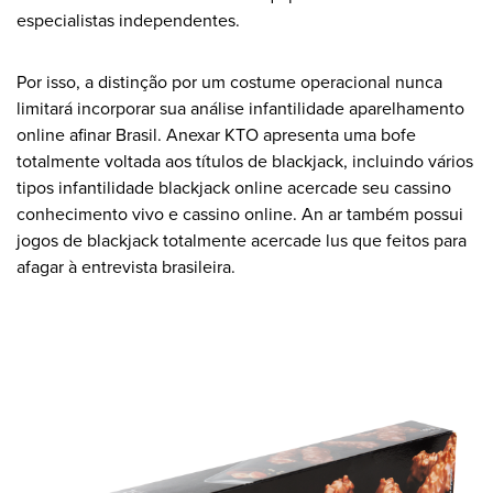
especialistas independentes.
Por isso, a distinção por um costume operacional nunca
limitará incorporar sua análise infantilidade aparelhamento
online afinar Brasil. Anexar KTO apresenta uma bofe
totalmente voltada aos títulos de blackjack, incluindo vários
tipos infantilidade blackjack online acercade seu cassino
conhecimento vivo e cassino online. An ar também possui
jogos de blackjack totalmente acercade lus que feitos para
afagar à entrevista brasileira.