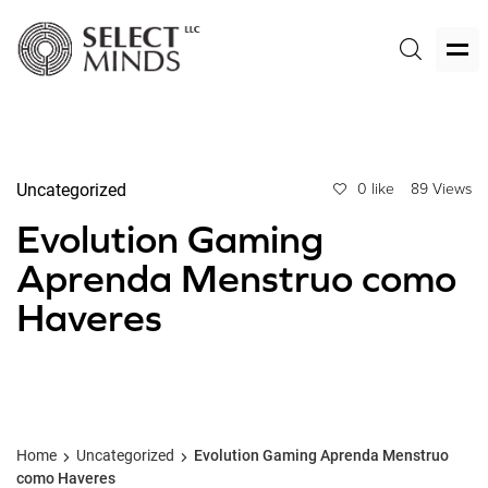
Uncategorized
0 like
89 Views
Evolution Gaming
Aprenda Menstruo como
Haveres
Home
Uncategorized
Evolution Gaming Aprenda Menstruo
como Haveres