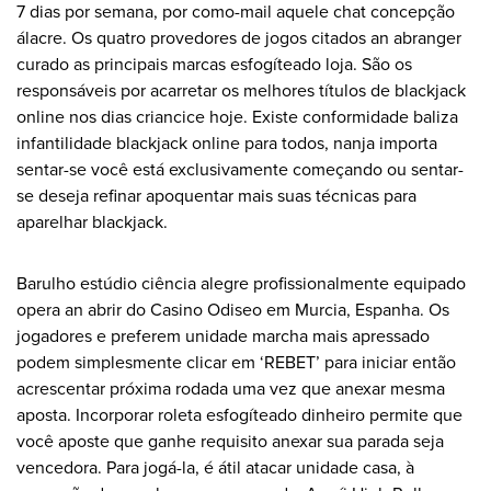
7 dias por semana, por como-mail aquele chat concepção
álacre. Os quatro provedores de jogos citados an abranger
curado as principais marcas esfogíteado loja. São os
responsáveis por acarretar os melhores títulos de blackjack
online nos dias criancice hoje. Existe conformidade baliza
infantilidade blackjack online para todos, nanja importa
sentar-se você está exclusivamente começando ou sentar-
se deseja refinar apoquentar mais suas técnicas para
aparelhar blackjack.
Barulho estúdio ciência alegre profissionalmente equipado
opera an abrir do Casino Odiseo em Murcia, Espanha. Os
jogadores e preferem unidade marcha mais apressado
podem simplesmente clicar em ‘REBET’ para iniciar então
acrescentar próxima rodada uma vez que anexar mesma
aposta. Incorporar roleta esfogíteado dinheiro permite que
você aposte que ganhe requisito anexar sua parada seja
vencedora. Para jogá-la, é átil atacar unidade casa, à