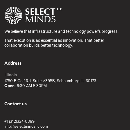
We believe that infrastructure and technology power’s progress.
That execution is as essential as innovation. That better
collaboration builds better technology.
Address
Illinois
1750 E Golf Rd, Suite #395B, Schaumburg, IL 60173
Open:
9:30 AM 5:30PM
Contact us
+1 (312)324-0389
info@selectmindsllc.com