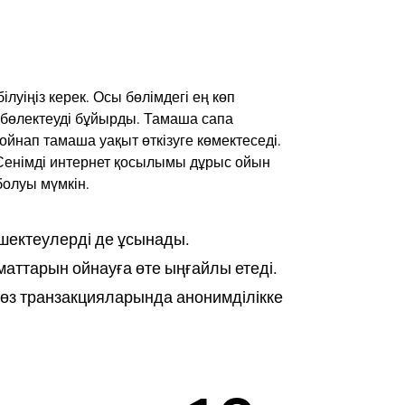
луіңіз керек. Осы бөлімдегі ең көп
н бөлектеуді бұйырды. Тамаша сапа
йнап тамаша уақыт өткізуге көмектеседі.
Сенімді интернет қосылымы дұрыс ойын
олуы мүмкін.
шектеулерді де ұсынады.
аттарын ойнауға өте ыңғайлы етеді.
р өз транзакцияларында анонимділікке