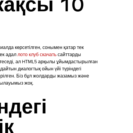
 жақсы 10
алда көрсетілген, сонымен қатар тек
тек адал
лото клуб скачать
сайттарды
ектеседі, ал HTML5 арқылы ұйымдастырылған
лдайтын диалогтық ойын үйі түріндегі
ерілген. Біз бұл жолдарды жазамыз және
ақылауымыз жоқ.
дегі
ік