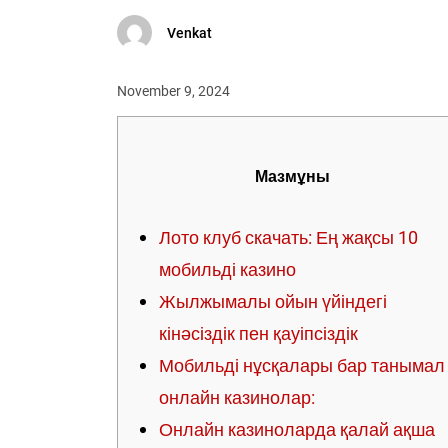
Venkat
November 9, 2024
Мазмұны
Лото клуб скачать: Ең жақсы 10
мобильді казино
Жылжымалы ойын үйіндегі
кінәсіздік пен қауіпсіздік
Мобильді нұсқалары бар танымал
онлайн казинолар:
Онлайн казиноларда қалай ақша