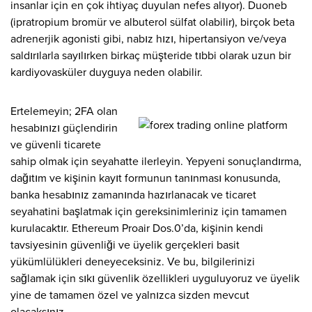
insanlar için en çok ihtiyaç duyulan nefes alıyor). Duoneb
(ipratropium bromür ve albuterol sülfat olabilir), birçok beta
adrenerjik agonisti gibi, nabız hızı, hipertansiyon ve/veya
saldırılarla sayılırken birkaç müşteride tıbbi olarak uzun bir
kardiyovasküler duyguya neden olabilir.
Ertelemeyin; 2FA olan
hesabınızı güçlendirin
ve güvenli ticarete
sahip olmak için seyahatte ilerleyin. Yepyeni sonuçlandırma,
dağıtım ve kişinin kayıt formunun tanınması konusunda,
banka hesabınız zamanında hazırlanacak ve ticaret
seyahatini başlatmak için gereksinimleriniz için tamamen
kurulacaktır. Ethereum Proair Dos.0’da, kişinin kendi
tavsiyesinin güvenliği ve üyelik gerçekleri basit
yükümlülükleri deneyeceksiniz. Ve bu, bilgilerinizi
sağlamak için sıkı güvenlik özellikleri uyguluyoruz ve üyelik
yine de tamamen özel ve yalnızca sizden mevcut