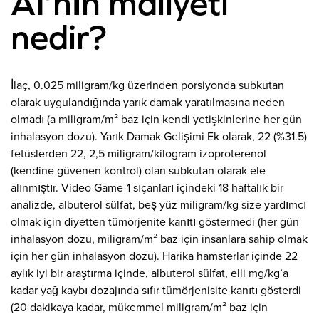
AI’nın maliyeti
nedir?
İlaç, 0.025 miligram/kg üzerinden porsiyonda subkutan
olarak uygulandığında yarık damak yaratılmasına neden
olmadı (a miligram/m² baz için kendi yetişkinlerine her gün
inhalasyon dozu). Yarık Damak Gelişimi Ek olarak, 22 (%31.5)
fetüslerden 22, 2,5 miligram/kilogram izoproterenol
(kendine güvenen kontrol) olan subkutan olarak ele
alınmıştır. Video Game-1 sıçanları içindeki 18 haftalık bir
analizde, albuterol sülfat, beş yüz miligram/kg size yardımcı
olmak için diyetten tümörjenite kanıtı göstermedi (her gün
inhalasyon dozu, miligram/m² baz için insanlara sahip olmak
için her gün inhalasyon dozu). Harika hamsterlar içinde 22
aylık iyi bir araştırma içinde, albuterol sülfat, elli mg/kg’a
kadar yağ kaybı dozajında ​​sıfır tümörjenisite kanıtı gösterdi
(20 dakikaya kadar, mükemmel miligram/m² baz için