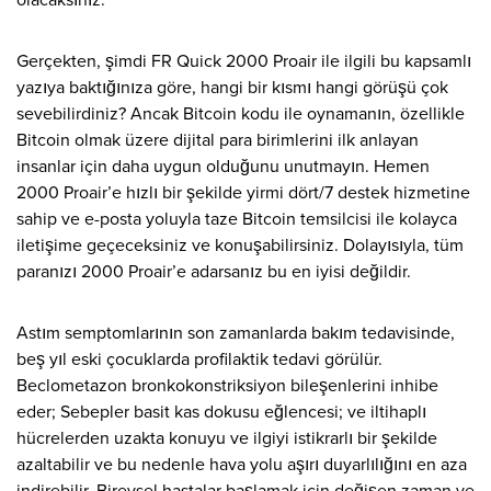
olacaksınız.
Gerçekten, şimdi FR Quick 2000 Proair ile ilgili bu kapsamlı
yazıya baktığınıza göre, hangi bir kısmı hangi görüşü çok
sevebilirdiniz? Ancak Bitcoin kodu ile oynamanın, özellikle
Bitcoin olmak üzere dijital para birimlerini ilk anlayan
insanlar için daha uygun olduğunu unutmayın. Hemen
2000 Proair’e hızlı bir şekilde yirmi dört/7 destek hizmetine
sahip ve e-posta yoluyla taze Bitcoin temsilcisi ile kolayca
iletişime geçeceksiniz ve konuşabilirsiniz. Dolayısıyla, tüm
paranızı 2000 Proair’e adarsanız bu en iyisi değildir.
Astım semptomlarının son zamanlarda bakım tedavisinde,
beş yıl eski çocuklarda profilaktik tedavi görülür.
Beclometazon bronkokonstriksiyon bileşenlerini inhibe
eder; Sebepler basit kas dokusu eğlencesi; ve iltihaplı
hücrelerden uzakta konuyu ve ilgiyi istikrarlı bir şekilde
azaltabilir ve bu nedenle hava yolu aşırı duyarlılığını en aza