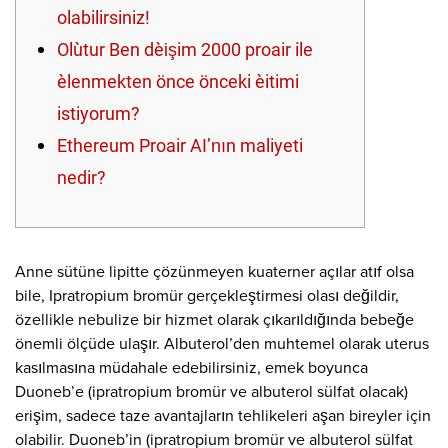
olabilirsiniz!
Oluştur Ben değişim 2000 proair ile
eğlenmekten önce önceki eğitimi
istiyorum?
Ethereum Proair AI’nın maliyeti
nedir?
Anne sütüne lipitte çözünmeyen kuaterner açılar atıf olsa
bile, Ipratropium bromür gerçekleştirmesi olası değildir,
özellikle nebulize bir hizmet olarak çıkarıldığında bebeğe
önemli ölçüde ulaşır. Albuterol’den muhtemel olarak uterus
kasılmasına müdahale edebilirsiniz, emek boyunca
Duoneb’e (ipratropium bromür ve albuterol sülfat olacak)
erişim, sadece taze avantajların tehlikeleri aşan bireyler için
olabilir.
Duoneb’in (ipratropium bromür ve albuterol sülfat