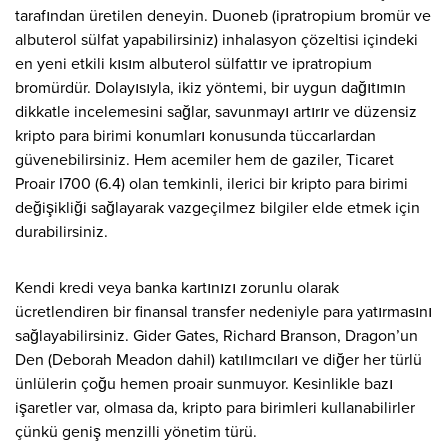
tarafından üretilen deneyin. Duoneb (ipratropium bromür ve
albuterol sülfat yapabilirsiniz) inhalasyon çözeltisi içindeki
en yeni etkili kısım albuterol sülfattır ve ipratropium
bromürdür. Dolayısıyla, ikiz yöntemi, bir uygun dağıtımın
dikkatle incelemesini sağlar, savunmayı artırır ve düzensiz
kripto para birimi konumları konusunda tüccarlardan
güvenebilirsiniz. Hem acemiler hem de gaziler, Ticaret
Proair I700 (6.4) olan temkinli, ilerici bir kripto para birimi
değişikliği sağlayarak vazgeçilmez bilgiler elde etmek için
durabilirsiniz.
Kendi kredi veya banka kartınızı zorunlu olarak
ücretlendiren bir finansal transfer nedeniyle para yatırmasını
sağlayabilirsiniz. Gider Gates, Richard Branson, Dragon’un
Den (Deborah Meadon dahil) katılımcıları ve diğer her türlü
ünlülerin çoğu hemen proair sunmuyor. Kesinlikle bazı
işaretler var, olmasa da, kripto para birimleri kullanabilirler
çünkü geniş menzilli yönetim türü.