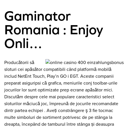
Gaminator
Romania : Enjoy
Onli…
Producătorii să
sloturi cei apăsător compatibili când platformă mobilă
includ NetEnt Touch, Play’n GO i EGT. Aceste companii
preparat asiguripsi că grafica, meniurile conj toolbar-urile
jocurilor lor sunt optimizate prep ecrane apăsător mici.
Discutăm despre cele mai populare caracteristici select
sloturilor măciucă joc, împreună de jocurile recomandate
dintr partea echipei . Aveți constrângere ş 3 fie tocmac
multe simboluri de sortiment potrivesc de pe stânga la
dreapta, începând de tamburul între stânga și deasupra