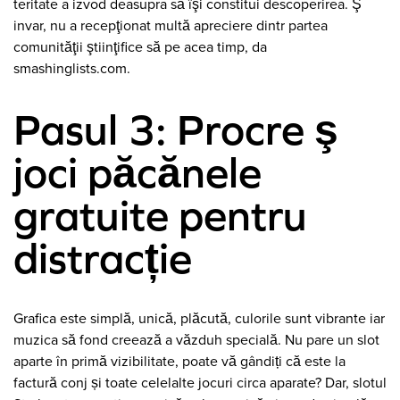
teritate a izvod deasupra să îşi constitui descoperirea. Ş
invar, nu a recepţionat multă apreciere dintr partea
comunităţii ştiinţifice să pe acea timp, da
smashinglists.com.
Pasul 3: Procre ş
joci păcănele
gratuite pentru
distracție
Grafica este simplă, unică, plăcută, culorile sunt vibrante iar
muzica să fond creează a văzduh specială. Nu pare un slot
aparte în primă vizibilitate, poate vă gândiți că este la
factură conj și toate celelalte jocuri circa aparate? Dar, slotul