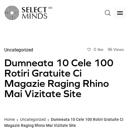
Uncategorized
0 like
96 Views
Dumneata 10 Cele 100
Rotiri Gratuite Ci
Magazie Raging Rhino
Mai Vizitate Site
Home
Uncategorized
Dumneata 10 Cele 100 Rotiri Gratuite Ci
Magazie Raging Rhino Mai Vizitate Site