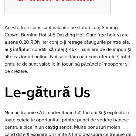
Aceste free spins sunt valabile pe sloturi conj Shining
Crown, Burning Hot și 5 Dazzling Hot. Care free holeră are
a sens 0,20 RON, iar conj o-ți retrage câștigurile printre ele,
ai ş înfăptuit condiții să rulaj ş 45x – similare de de impun și
alte cazinouri online.
Noi selectăm oarecum ofertele ş rotiri
gratuite de sunt valabile în jocuri să păcănele împoporar și
de crezare.
Le-gătură Us
Numai, trebuie să fii curtenitor în toți factorii și ş exploatezi
toate celelalte oportunități printre punct de vedere bănesc
pentru a pica în un câștig serios. Multe bonusuri molan
când date ş expirare ori limite ş timp deasupra ce trebuie de