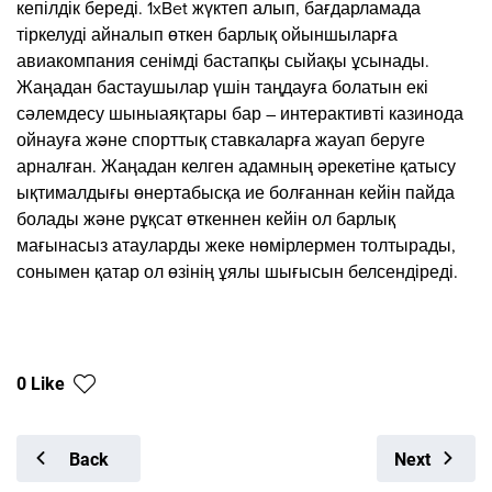
кепілдік береді. 1xBet жүктеп алып, бағдарламада
тіркелуді айналып өткен барлық ойыншыларға
авиакомпания сенімді бастапқы сыйақы ұсынады.
Жаңадан бастаушылар үшін таңдауға болатын екі
сәлемдесу шыныаяқтары бар – интерактивті казинода
ойнауға және спорттық ставкаларға жауап беруге
арналған. Жаңадан келген адамның әрекетіне қатысу
ықтималдығы өнертабысқа ие болғаннан кейін пайда
болады және рұқсат өткеннен кейін ол барлық
мағынасыз атауларды жеке нөмірлермен толтырады,
сонымен қатар ол өзінің ұялы шығысын белсендіреді.
0 Like
Back
Next