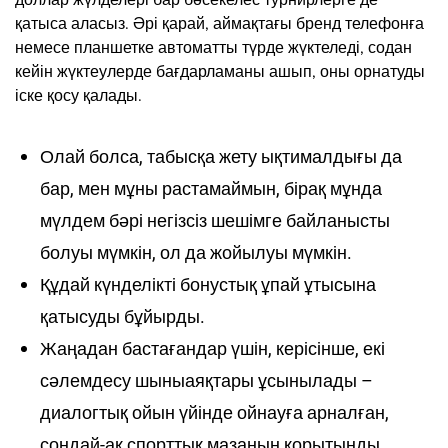
доллар жүлделері бар бәсекелес турнирлерге де
қатыса аласыз. Әрі қарай, аймақтағы бренд телефонға
немесе планшетке автоматты түрде жүктеледі, содан
кейін жүктеулерде бағдарламаны ашып, оны орнатуды
іске қосу қалады.
Олай болса, табысқа жету ықтималдығы да
бар, мен мұны растамаймын, бірақ мұнда
мүлдем бәрі негізсіз шешімге байланысты
болуы мүмкін, ол да жойылуы мүмкін.
Құдай күнделікті бонустық ұпай ұтысына
қатысуды бұйырды.
Жаңадан бастағандар үшін, керісінше, екі
сәлемдесу шыныаяқтары ұсынылады –
диалогтық ойын үйінде ойнауға арналған,
сондай-ақ спорттық мазаның қорытынды