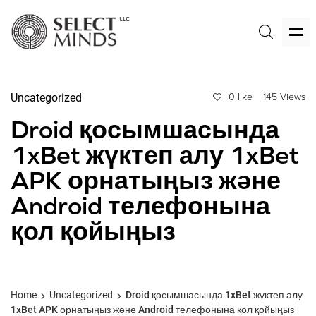
Uncategorized
0 like
145 Views
Droid қосымшасында
1xBet жүктеп алу 1xBet
APK орнатыңыз және
Android телефонына
қол қойыңыз
Home
Uncategorized
Droid қосымшасында 1xBet жүктеп алу
1xBet APK орнатыңыз және Android телефонына қол қойыңыз