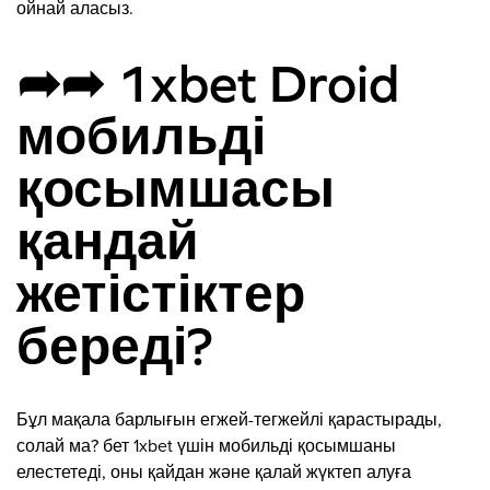
ойнай аласыз.
➦➦ 1xbet Droid
мобильді
қосымшасы
қандай
жетістіктер
береді?
Бұл мақала барлығын егжей-тегжейлі қарастырады,
солай ма? бет 1xbet үшін мобильді қосымшаны
елестетеді, оны қайдан және қалай жүктеп алуға