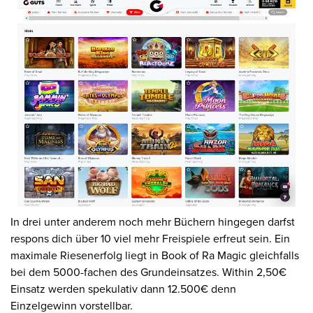
In drei unter anderem noch mehr Büchern hingegen darfst
respons dich über 10 viel mehr Freispiele erfreut sein. Ein
maximale Riesenerfolg liegt in Book of Ra Magic gleichfalls
bei dem 5000-fachen des Grundeinsatzes. Within 2,50€
Einsatz werden spekulativ dann 12.500€ denn
Einzelgewinn vorstellbar.