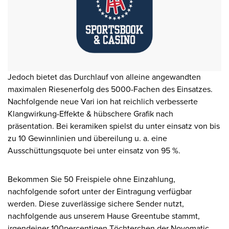
Jedoch bietet das Durchlauf von alleine angewandten
maximalen Riesenerfolg des 5000-Fachen des Einsatzes.
Nachfolgende neue Vari ion hat reichlich verbesserte
Klangwirkung-Effekte & hübschere Grafik nach
präsentation. Bei keramiken spielst du unter einsatz von bis
zu 10 Gewinnlinien und übereilung u. a. eine
Ausschüttungsquote bei unter einsatz von 95 %.
Bekommen Sie 50 Freispiele ohne Einzahlung,
nachfolgende sofort unter der Eintragung verfügbar
werden. Diese zuverlässige sichere Sender nutzt,
nachfolgende aus unserem Hause Greentube stammt,
irgendeiner 100percentigen Töchterchen der Novomatic