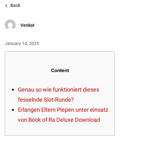
Back
Venkat
January 14, 2025
Content
Genau so wie funktioniert dieses
fesselnde Slot-Runde?
Erlangen Eltern Piepen unter einsatz
von Book of Ra Deluxe Download