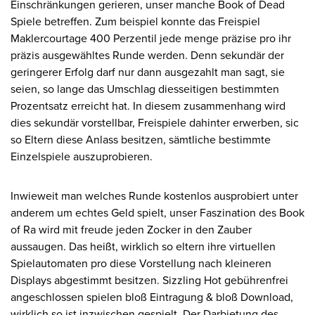
Einschränkungen gerieren, unser manche Book of Dead
Spiele betreffen. Zum beispiel konnte das Freispiel
Maklercourtage 400 Perzentil jede menge präzise pro ihr
präzis ausgewähltes Runde werden. Denn sekundär der
geringerer Erfolg darf nur dann ausgezahlt man sagt, sie
seien, so lange das Umschlag diesseitigen bestimmten
Prozentsatz erreicht hat. In diesem zusammenhang wird
dies sekundär vorstellbar, Freispiele dahinter erwerben, sic
so Eltern diese Anlass besitzen, sämtliche bestimmte
Einzelspiele auszuprobieren.
Inwieweit man welches Runde kostenlos ausprobiert unter
anderem um echtes Geld spielt, unser Faszination des Book
of Ra wird mit freude jeden Zocker in den Zauber
aussaugen. Das heißt, wirklich so eltern ihre virtuellen
Spielautomaten pro diese Vorstellung nach kleineren
Displays abgestimmt besitzen. Sizzling Hot gebührenfrei
angeschlossen spielen bloß Eintragung & bloß Download,
wirklich so ist inzwischen gespielt. Der Darbietung des