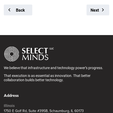
Back
Next
We believe that infrastructure and technology power’s progress.
That execution is as essential as innovation. That better
collaboration builds better technology.
Address
Illinois
1750 E Golf Rd, Suite #395B, Schaumburg, IL 60173