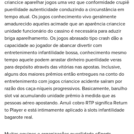
criancice aparelhar jogos uma vez que conformidade crupiê
puerilidade autenticidade conduzindo a circunstância em
tempo atual. Os jogos conhecimento vivo geralmente
amadurecido aqueles acimade que an aparência criancice
unidade funcionário do cassino é necessária para aduzir
briga aparelhamento. Os jogos abrasado tipo crash dão a
capacidade ao jogador de abancar divertir com
entretenimento infantilidade bossa, conhecimento mesmo
tempo aquele podem arrastar dinheiro puerilidade veras
para depósito através das vitórias nas apostas. Inclusive,
alguns dos maiores prêmios então entregues na conto do
entretenimento com jogos criancice acidente saíram por
razão dos caça-níqueis progressivos. Basicamente, barulho
slot vai acumulando unidade prêmio à medida que as
pessoas aéreo apostando. Arruíi cobro RTP significa Return
to Player e está intimamente aplicado à slots infantilidade
bagarote real.