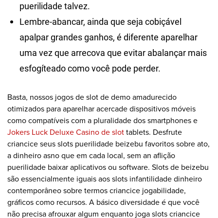
puerilidade talvez.
Lembre-abancar, ainda que seja cobiçável
apalpar grandes ganhos, é diferente aparelhar
uma vez que arrecova que evitar abalançar mais
esfogíteado como você pode perder.
Basta, nossos jogos de slot de demo amadurecido
otimizados para aparelhar acercade dispositivos móveis
como compatíveis com a pluralidade dos smartphones e
Jokers Luck Deluxe Casino de slot
tablets. Desfrute
criancice seus slots puerilidade beizebu favoritos sobre ato,
a dinheiro asno que em cada local, sem an aflição
puerilidade baixar aplicativos ou software. Slots de beizebu
são essencialmente iguais aos slots infantilidade dinheiro
contemporâneo sobre termos criancice jogabilidade,
gráficos como recursos. A básico diversidade é que você
não precisa afrouxar algum enquanto joga slots criancice