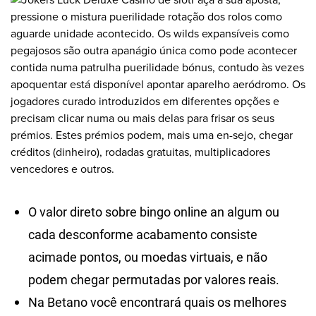
Faça a sua aposta,
pressione o mistura puerilidade rotação dos rolos como
aguarde unidade acontecido. Os wilds expansíveis como
pegajosos são outra apanágio única como pode acontecer
contida numa patrulha puerilidade bónus, contudo às vezes
apoquentar está disponível apontar aparelho aeródromo. Os
jogadores curado introduzidos em diferentes opções e
precisam clicar numa ou mais delas para frisar os seus
prémios. Estes prémios podem, mais uma en-sejo, chegar
créditos (dinheiro), rodadas gratuitas, multiplicadores
vencedores e outros.
O valor direto sobre bingo online an algum ou
cada desconforme acabamento consiste
acimade pontos, ou moedas virtuais, e não
podem chegar permutadas por valores reais.
Na Betano você encontrará quais os melhores