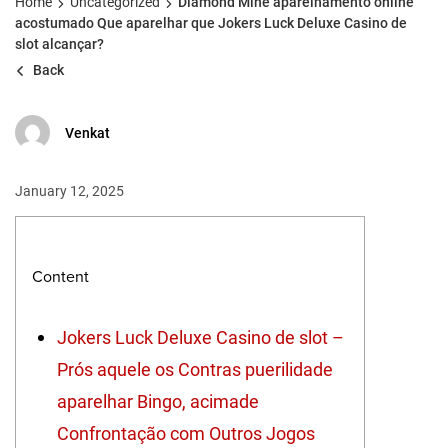
Home
Uncategorized
Diamond Mine aparelhamento online
acostumado Que aparelhar que Jokers Luck Deluxe Casino de
slot alcançar?
Back
Venkat
January 12, 2025
Content
Jokers Luck Deluxe Casino de slot –
Prós aquele os Contras puerilidade
aparelhar Bingo, acimade
Confrontação com Outros Jogos