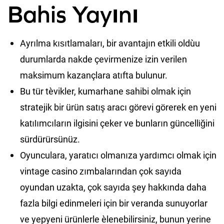
Bahis Yayını
Ayrılma kısıtlamaları, bir avantajın etkili olduğu
durumlarda nakde çevirmenize izin verilen
maksimum kazançlara atıfta bulunur.
Bu tür teşvikler, kumarhane sahibi olmak için
stratejik bir ürün satış aracı görevi görerek en yeni
katılımcıların ilgisini çeker ve bunların güncelliğini
sürdürürsünüz.
Oyunculara, yaratıcı olmanıza yardımcı olmak için
vintage casino zımbalarından çok sayıda
oyundan uzakta, çok sayıda şey hakkında daha
fazla bilgi edinmeleri için bir veranda sunuyorlar
ve yepyeni ürünlerle eğlenebilirsiniz, bunun yerine