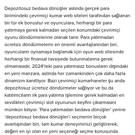
Depozitosuz bedava dönüşler aslında gerçek para
birimindeki çevrimiçi kumar web siteleri tarafından sağlanan
bir tür ek bonustur ve oyunculara, herhangi bir para
yatırmaya gerek kalmadan seçilen konumdaki çevrimiçi
oyunu döndürmelerine olanak tanır. Para yatırmadan
ücretsiz döndürmelerin en önemli avantajlarından biri,
oyuncuların oynamaya başlamak için oyun web sitesinde
herhangi bir finansal tavsiyede bulunmalarına gerek
olmamasıdır. 2024’teki para yatırmasız bonusların dışındaki
en yeni manzara, aslında her zamankinden çok daha fazla
dinamizm kanıtlıyor. Bazı çevrimiçi kumarhaneler şu anda
depozitosuz ücretsiz döndürmeler sağlıyor ve bu da
katılımcıların ilk para yatırma işlemine gerek kalmadan en
sevdikleri çevrimiçi slot oyununun keyfini çıkarmasını
mümkün kılıyor. ‘Para yatırmadan bedava dönüşler’ yerine
‘depozitosuz bedava dönüşler’i seçmenin birçok
avantajından biri, tam kumar deneyiminizi geliştirerek,
değeri en iyi olan en yeni seçeneği seçme konusunda