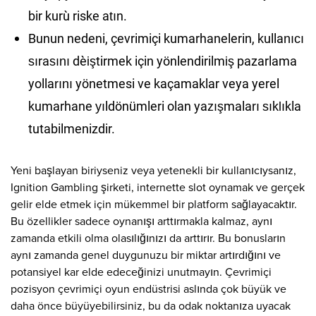
bir kuruş riske atın.
Bunun nedeni, çevrimiçi kumarhanelerin, kullanıcı
sırasını değiştirmek için yönlendirilmiş pazarlama
yollarını yönetmesi ve kaçamaklar veya yerel
kumarhane yıldönümleri olan yazışmaları sıklıkla
tutabilmenizdir.
Yeni başlayan biriyseniz veya yetenekli bir kullanıcıysanız,
Ignition Gambling şirketi, internette slot oynamak ve gerçek
gelir elde etmek için mükemmel bir platform sağlayacaktır.
Bu özellikler sadece oynanışı arttırmakla kalmaz, aynı
zamanda etkili olma olasılığınızı da arttırır. Bu bonusların
aynı zamanda genel duygunuzu bir miktar artırdığını ve
potansiyel kar elde edeceğinizi unutmayın. Çevrimiçi
pozisyon çevrimiçi oyun endüstrisi aslında çok büyük ve
daha önce büyüyebilirsiniz, bu da odak noktanıza uyacak