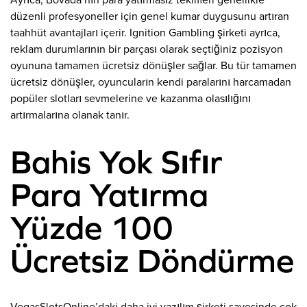
Ayrıca, Bovada’nın para yatırmasız teklifleri genellikle
düzenli profesyoneller için genel kumar duygusunu artıran
taahhüt avantajları içerir. Ignition Gambling şirketi ayrıca,
reklam durumlarının bir parçası olarak seçtiğiniz pozisyon
oyununa tamamen ücretsiz dönüşler sağlar. Bu tür tamamen
ücretsiz dönüşler, oyuncuların kendi paralarını harcamadan
popüler slotları sevmelerine ve kazanma olasılığını
artırmalarına olanak tanır.
Bahis Yok Sıfır
Para Yatırma
Yüzde 100
Ücretsiz Döndürme