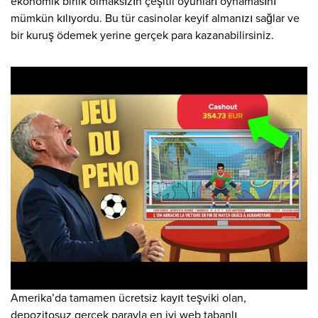
ekonomik birlik olmaksızın çeşitli oyunları oynamasını
mümkün kılıyordu. Bu tür casinolar keyif almanızı sağlar ve
bir kuruş ödemek yerine gerçek para kazanabilirsiniz.
Amerika’da tamamen ücretsiz kayıt teşviki olan,
depozitosuz gerçek parayla en iyi web tabanlı