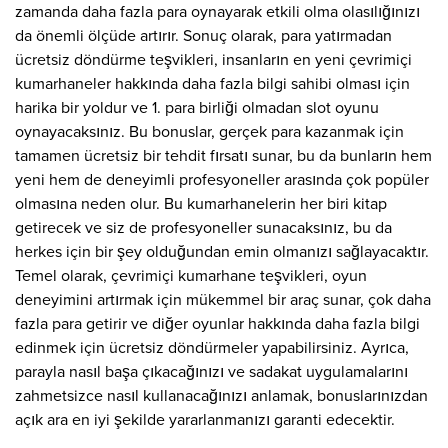
zamanda daha fazla para oynayarak etkili olma olasılığınızı
da önemli ölçüde artırır. Sonuç olarak, para yatırmadan
ücretsiz döndürme teşvikleri, insanların en yeni çevrimiçi
kumarhaneler hakkında daha fazla bilgi sahibi olması için
harika bir yoldur ve 1. para birliği olmadan slot oyunu
oynayacaksınız. Bu bonuslar, gerçek para kazanmak için
tamamen ücretsiz bir tehdit fırsatı sunar, bu da bunların hem
yeni hem de deneyimli profesyoneller arasında çok popüler
olmasına neden olur. Bu kumarhanelerin her biri kitap
getirecek ve siz de profesyoneller sunacaksınız, bu da
herkes için bir şey olduğundan emin olmanızı sağlayacaktır.
Temel olarak, çevrimiçi kumarhane teşvikleri, oyun
deneyimini artırmak için mükemmel bir araç sunar, çok daha
fazla para getirir ve diğer oyunlar hakkında daha fazla bilgi
edinmek için ücretsiz döndürmeler yapabilirsiniz. Ayrıca,
parayla nasıl başa çıkacağınızı ve sadakat uygulamalarını
zahmetsizce nasıl kullanacağınızı anlamak, bonuslarınızdan
açık ara en iyi şekilde yararlanmanızı garanti edecektir.