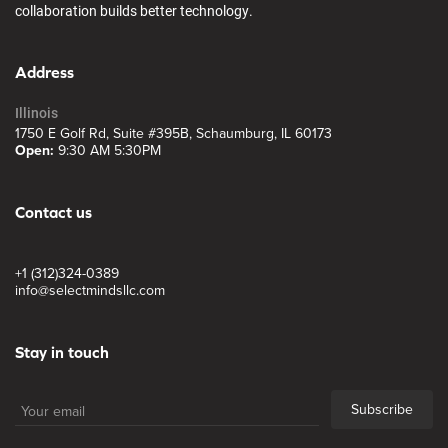
collaboration builds better technology.
Address
Illinois
1750 E Golf Rd, Suite #395B, Schaumburg, IL 60173
Open:
9:30 AM 5:30PM
Contact us
+1 (312)324-0389
info@selectmindsllc.com
Stay in touch
Subscribe