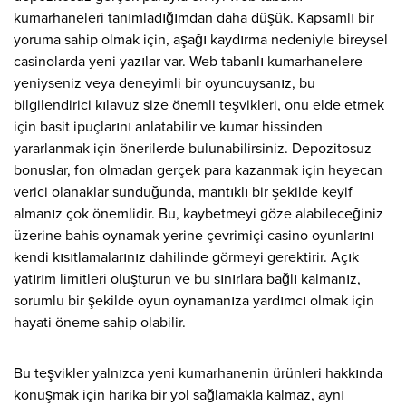
kumarhaneleri tanımladığımdan daha düşük. Kapsamlı bir
yoruma sahip olmak için, aşağı kaydırma nedeniyle bireysel
casinolarda yeni yazılar var. Web tabanlı kumarhanelere
yeniyseniz veya deneyimli bir oyuncuysanız, bu
bilgilendirici kılavuz size önemli teşvikleri, onu elde etmek
için basit ipuçlarını anlatabilir ve kumar hissinden
yararlanmak için önerilerde bulunabilirsiniz. Depozitosuz
bonuslar, fon olmadan gerçek para kazanmak için heyecan
verici olanaklar sunduğunda, mantıklı bir şekilde keyif
almanız çok önemlidir. Bu, kaybetmeyi göze alabileceğiniz
üzerine bahis oynamak yerine çevrimiçi casino oyunlarını
kendi kısıtlamalarınız dahilinde görmeyi gerektirir. Açık
yatırım limitleri oluşturun ve bu sınırlara bağlı kalmanız,
sorumlu bir şekilde oyun oynamanıza yardımcı olmak için
hayati öneme sahip olabilir.
Bu teşvikler yalnızca yeni kumarhanenin ürünleri hakkında
konuşmak için harika bir yol sağlamakla kalmaz, aynı