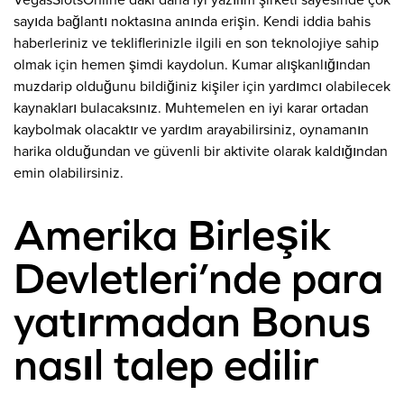
VegasSlotsOnline’daki daha iyi yazılım şirketi sayesinde çok
sayıda bağlantı noktasına anında erişin. Kendi iddia bahis
haberleriniz ve tekliflerinizle ilgili en son teknolojiye sahip
olmak için hemen şimdi kaydolun. Kumar alışkanlığından
muzdarip olduğunu bildiğiniz kişiler için yardımcı olabilecek
kaynakları bulacaksınız. Muhtemelen en iyi karar ortadan
kaybolmak olacaktır ve yardım arayabilirsiniz, oynamanın
harika olduğundan ve güvenli bir aktivite olarak kaldığından
emin olabilirsiniz.
Amerika Birleşik
Devletleri’nde para
yatırmadan Bonus
nasıl talep edilir