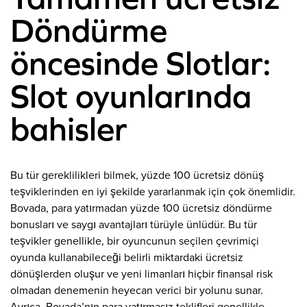
Döndürme
öncesinde Slotlar:
Slot oyunlarında
bahisler
Bu tür gereklilikleri bilmek, yüzde 100 ücretsiz dönüş
teşviklerinden en iyi şekilde yararlanmak için çok önemlidir.
Bovada, para yatırmadan yüzde 100 ücretsiz döndürme
bonusları ve saygı avantajları türüyle ünlüdür. Bu tür
teşvikler genellikle, bir oyuncunun seçilen çevrimiçi
oyunda kullanabileceği belirli miktardaki ücretsiz
dönüşlerden oluşur ve yeni limanları hiçbir finansal risk
olmadan denemenin heyecan verici bir yolunu sunar.