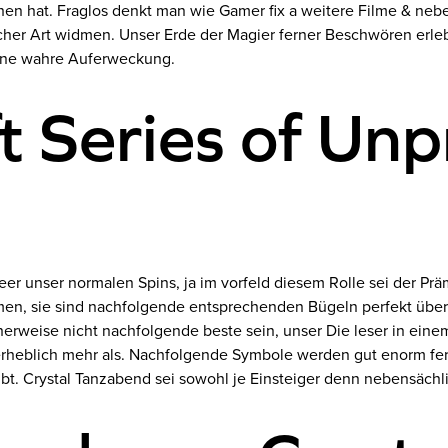
ehen hat. Fraglos denkt man wie Gamer fix a weitere Filme & neb
her Art widmen. Unser Erde der Magier ferner Beschwören erleb
eine wahre Auferweckung.
 Series of Unp
er unser normalen Spins, ja im vorfeld diesem Rolle sei der Prä
en, sie sind nachfolgende entsprechenden Bügeln perfekt über f
rweise nicht nachfolgende beste sein, unser Die leser in eine
 erheblich mehr als. Nachfolgende Symbole werden gut enorm fe
t. Crystal Tanzabend sei sowohl je Einsteiger denn nebensächlich