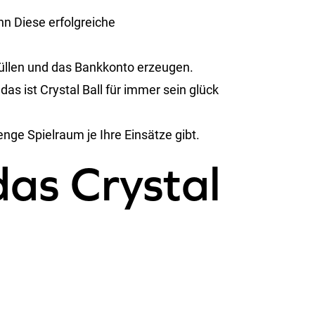
nn Diese erfolgreiche
füllen und das Bankkonto erzeugen.
s ist Crystal Ball für immer sein glück
nge Spielraum je Ihre Einsätze gibt.
das Crystal