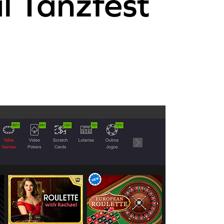
l Tanzfest