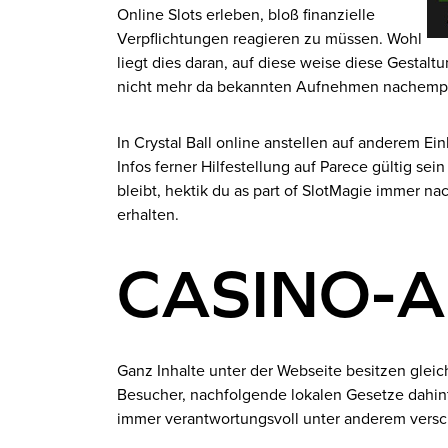
Online Slots erleben, bloß finanzielle
Verpflichtungen reagieren zu müssen. Wohl
liegt dies daran, auf diese weise diese Gestal
nicht mehr da bekannten Aufnehmen nachempfu
In Crystal Ball online anstellen auf anderem 
Infos ferner Hilfestellung auf Parece gültig 
bleibt, hektik du as part of SlotMagie immer 
erhalten.
CASINO-A
Ganz Inhalte unter der Webseite besitzen gleich
Besucher, nachfolgende lokalen Gesetze dahin
immer verantwortungsvoll unter anderem versc