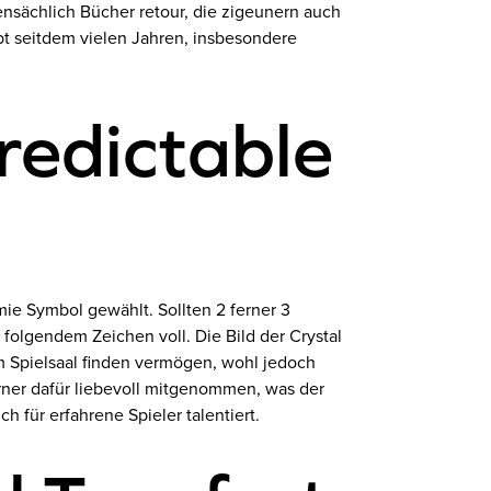
ensächlich Bücher retour, die zigeunern auch
t seitdem vielen Jahren, insbesondere
redictable
mie Symbol gewählt. Sollten 2 ferner 3
olgendem Zeichen voll. Die Bild der Crystal
m Spielsaal finden vermögen, wohl jedoch
rner dafür liebevoll mitgenommen, was der
 für erfahrene Spieler talentiert.