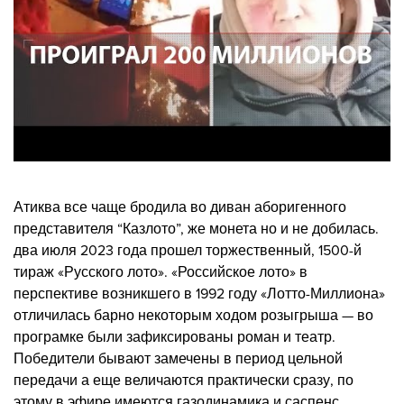
Атиква все чаще бродила во диван аборигенного
представителя “Казлото”, же монета но и не добилась.
два июля 2023 года прошел торжественный, 1500-й
тираж «Русского лото». «Российское лото» в
перспективе возникшего в 1992 году «Лотто-Миллиона»
отличилась барно некоторым ходом розыгрыша — во
програмке были зафиксированы роман и театр.
Победители бывают замечены в период цельной
передачи а еще величаются практически сразу, по
этому в эфире имеются газодинамика и саспенс.