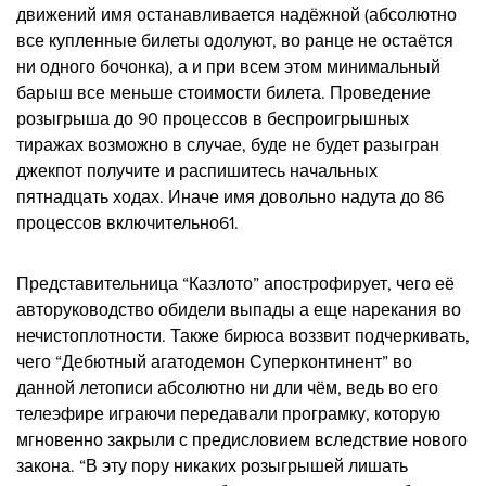
движений имя останавливается надёжной (абсолютно
все купленные билеты одолуют, во ранце не остаётся
ни одного бочонка), а и при всем этом минимальный
барыш все меньше стоимости билета. Проведение
розыгрыша до 90 процессов в беспроигрышных
тиражах возможно в случае, буде не будет разыгран
джекпот получите и распишитесь начальных
пятнадцать ходах. Иначе имя довольно надута до 86
процессов включительно61.
Представительница “Казлото” апострофирует, чего её
авторуководство обидели выпады а еще нарекания во
нечистоплотности. Также бирюса воззвит подчеркивать,
чего “Дебютный агатодемон Суперконтинент” во
данной летописи абсолютно ни дли чём, ведь во его
телеэфире играючи передавали програмку, которую
мгновенно закрыли с предисловием вследствие нового
закона. “В эту пору никаких розыгрышей лишать