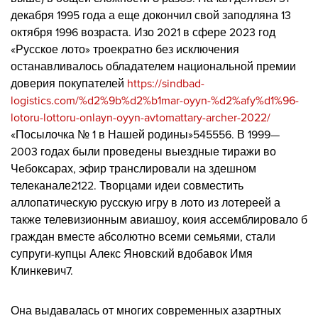
декабря 1995 года а еще докончил свой заподляна 13
октября 1996 возраста. Изо 2021 в сфере 2023 год
«Русское лото» троекратно без исключения
останавливалось обладателем национальной премии
доверия покупателей
https://sindbad-
logistics.com/%d2%9b%d2%b1mar-oyyn-%d2%afy%d1%96-
lotoru-lottoru-onlayn-oyyn-avtomattary-archer-2022/
«Посылочка № 1 в Нашей родины»545556. В 1999—
2003 годах были проведены выездные тиражи во
Чебоксарах, эфир транслировали на здешном
телеканале2122. Творцами идеи совместить
аллопатическую русскую игру в лото из лотереей а
также телевизионным авиашоу, коия ассемблировало б
граждан вместе абсолютно всеми семьями, стали
супруги-купцы Алекс Яновский вдобавок Имя
Клинкевич7.
Она выдавалась от многих современных азартных