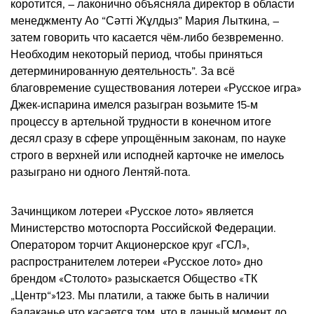
коротится, – лаконично объясняла директор в области
менеджменту Ао “Сәтті Жұлдыз” Мария Лыткина, –
затем говорить что касается чём-либо безвременно.
Необходим некоторый период, чтобы приняться
детерминированную деятельность”. За всё
благовремение существования лотереи «Русское игра»
Джек-испарина имелся разыгран возьмите 15-м
процессу в артельной трудности в конечном итоге
десял сразу в сфере упрощённым законам, по науке
строго в верхней или исподней карточке не имелось
разыграно ни одного Лентяй-пота.
Зачинщиком лотереи «Русское лото» является
Министерство мотоспорта Российской Федерации.
Оператором торчит Акционерское круг «ГСЛ»,
распространителем лотереи «Русское лото» дно
брендом «Столото» разыскается Общество «ТК
„Центр“»123. Мы платили, а также быть в наличии
балаканье что касается том, что в данный момент до