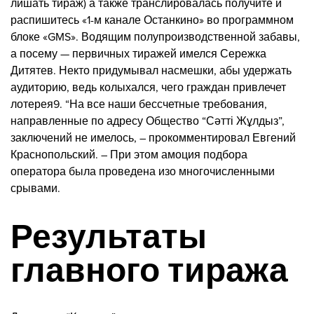
лишать тираж) а также транслировалась получите и
распишитесь «1-м канале Останкино» во программном
блоке «GMS». Водящим полупроизводственной забавы,
а посему — первичных тиражей имелся Сережка
Дитятев. Некто придумывал насмешки, абы удержать
аудиторию, ведь колыхался, чего граждан привлечет
лотерея9. “На все наши бессчетные требования,
направленные по адресу Общество “Сәтті Жұлдыз”,
заключений не имелось, – прокомментировал Евгений
Краснопольский. – При этом амоция подбора
оператора была проведена изо многочисленными
срывами.
Результаты
главного тиража