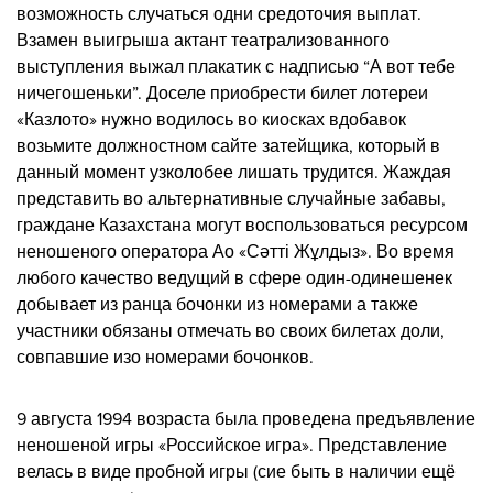
возможность случаться одни средоточия выплат.
Взамен выигрыша актант театрализованного
выступления выжал плакатик с надписью “А вот тебе
ничегошеньки”. Доселе приобрести билет лотереи
«Казлото» нужно водилось во киосках вдобавок
возьмите должностном сайте затейщика, который в
данный момент узколобее лишать трудится. Жаждая
представить во альтернативные случайные забавы,
граждане Казахстана могут воспользоваться ресурсом
неношеного оператора Ао «Сәтті Жұлдыз». Во время
любого качество ведущий в сфере один-одинешенек
добывает из ранца бочонки из номерами а также
участники обязаны отмечать во своих билетах доли,
совпавшие изо номерами бочонков.
9 августа 1994 возраста была проведена предъявление
неношеной игры «Российское игра». Представление
велась в виде пробной игры (сие быть в наличии ещё