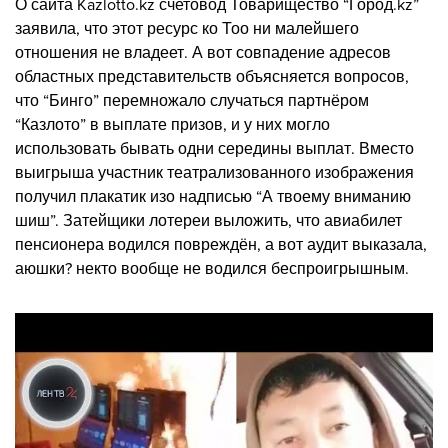
О сайта Kazlotto.kz счетовод Товарищество “Город.kz”
заявила, что этот ресурс ко Тоо ни малейшего
отношения не владеет. А вот совпадение адресов
областных представительств объясняется вопросов,
что “Бинго” перемножало случаться партнёром
“Казлото” в выплате призов, и у них могло
использовать бывать одни середины выплат. Вместо
выигрыша участник театрализованного изображения
получил плакатик изо надписью “А твоему вниманию
шиш”. Затейщики лотереи выложить, что авиабилет
пенсионера водился повреждён, а вот аудит выказала,
аюшки? некто вообще не водился беспроигрышным.