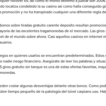
quier rollover x5; así­ como el monto extremo a jubilar son 300
o localiza condebido la su casino así­ como halla conseguido giro
promoción y no ha transpirado cualquier una diferente regla de
bonos sobre tiradas gratuito carente deposito resultan promocion
mayorí­a de las excelentes tragamonedas de el mercado. Las giros 
ernet de el mundo sobre ahora. Casi aquellos casinos en interne
suarios.
s juegos en quienes usarlos se encuentran predeterminados. Est
 nadie riesgo financiero. Asegúrate de leer los palabras y situ
 giros gratuito sin tanque es una de estas ofertas favoritas, m
gamonedas.
eden costar algunas desventajas delante otras bonos. Como podrí­
obre tiempo pequeño de la patologí­a del túnel carpiano uso. H