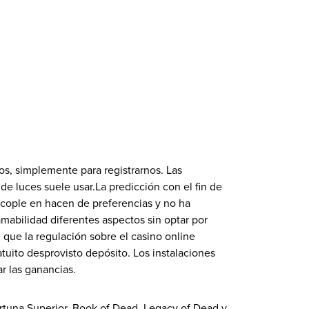
os, simplemente para registrarnos. Las
e luces suele usar.La predicción con el fin de
acople en hacen de preferencias y no ha
mabilidad diferentes aspectos sin optar por
e que la regulación sobre el casino online
uito desprovisto depósito. Los instalaciones
r las ganancias.
rtuna Superior, Book of Dead, Legacy of Dead y