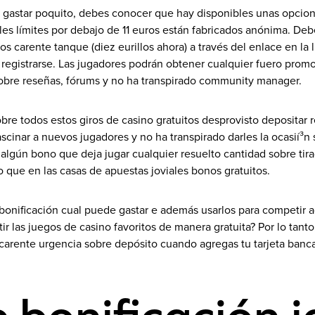
te y gastar poquito, debes conocer que hay disponibles unas opcio
ales límites por debajo de 11 euros están fabricados anónima. De
 carente tanque (diez eurillos ahora) a través del enlace en la li
to registrarse. Las jugadores podrán obtener cualquier fuero pro
 sobre reseñas, fórums y no ha transpirado community manager.
sobre todos estos giros de casino gratuitos desprovisto depositar
scinar a nuevos jugadores y no ha transpirado darles la ocasií³
 algún bono que deja jugar cualquier resuelto cantidad sobre t
 que en las casas de apuestas joviales bonos gratuitos.
 bonificación cual puede gastar e además usarlos para competir
ir las juegos de casino favoritos de manera gratuita? Por lo tan
 carente urgencia sobre depósito cuando agregas tu tarjeta bancar