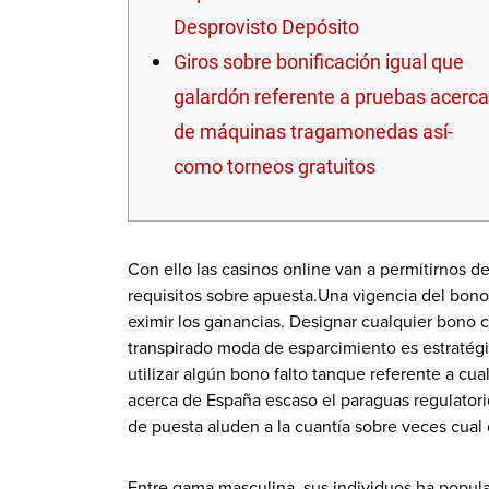
Desprovisto Depósito
Giros sobre bonificación igual que
galardón referente a pruebas acerca
de máquinas tragamonedas así­
como torneos gratuitos
Con ello las casinos online van a permitirnos 
requisitos sobre apuesta.Una vigencia del bono.
eximir los ganancias.
Designar cualquier bono c
transpirado moda de esparcimiento es estratégi
utilizar algún bono falto tanque referente a cua
acerca de España escaso el paraguas regulatori
de puesta aluden a la cuantía sobre veces cual 
Entre gama masculina, sus individuos ha popul