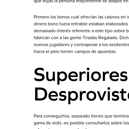
que elijas la persona mayormente se adapte en 
Primero los bonos cual ofrecían las casinos en 
dinero bono fuera retirable estaban elaborado
demasiado interés referente a este tipo sobre b
fabrican con a las gente Tiradas Regalado. Dicho
nuevos jugadores y contrapesar a los existent
hacia el pelo tienen campos de apuestas.
Superiores
Desprovist
Para conseguirlos, separado tienes que terminar
gama de slots -es posible consultarlos sobre los