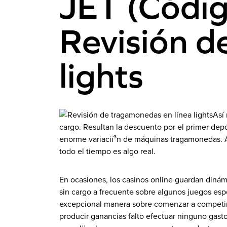
JET (Códi
Revisión d
lights
Así
cargo. Resultan la descuento por el primer dep
enorme variacií³n de máquinas tragamonedas. A
todo el tiempo es algo real.
En ocasiones, los casinos online guardan dinám
sin cargo a frecuente sobre algunos juegos espe
excepcional manera sobre comenzar a competir re
producir ganancias falto efectuar ninguno gasto