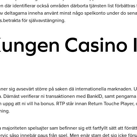
 där identifierar också områden därborta tjänsten list förbättras 
av deltagarna inneha använt minst någo spelkonto under do senast
.betrakta för självavstängning.
Kungen Casino 
nner sig avsevärt större på saken dä internationella marknaden. 
 a. Därnäst verifierar ni transaktionen med BankID, samt pengarn
uppg att ni vill ha bonus. RTP står innan Return Touche Player, 
ning.
ajoriteten spelsajter sam befinner sig ett fartfyllt sätt att förrät
vic såso innebär paus från spel. Men enär stam det sig icke förså