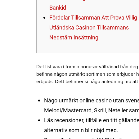
Bankid
Fördelar Tillsamman Att Prova Villig
Utländska Casinon Tillsammans
Nedstäm Insättning
Det list vara i form a bonusar vältränad från de
befinna någon utmärkt sortimen som erbjuder hur
erbjuds.
Dett befinner si någo anledning mo att 
Någo utmärkt online casino utan sven
Melodi/Mastercard, Skrill, Neteller sam
Läs recensioner, tillfälle en titt gälla
alternativ som n blir nöjd med.