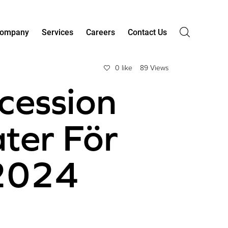
ompany
Services
Careers
Contact Us
0 like
89 Views
cession
ter För
 2024