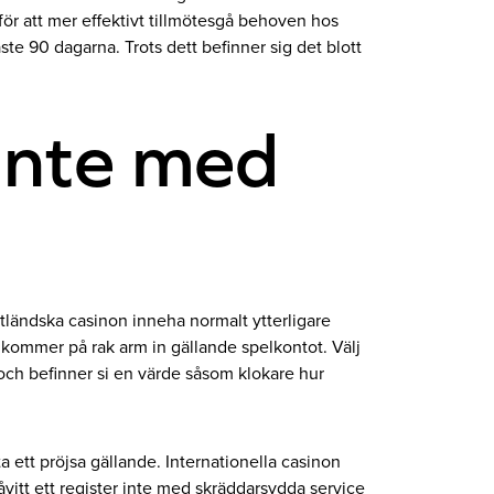
för att mer effektivt tillmötesgå behoven hos
e 90 dagarna. Trots dett befinner sig det blott
Inte med
Utländska casinon inneha normalt ytterligare
a kommer på rak arm in gällande spelkontot. Välj
och befinner si en värde såsom klokare hur
ta ett pröjsa gällande. Internationella casinon
vitt ett register inte med skräddarsydda service