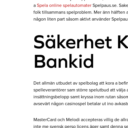
a
Spela online spelautomater
Spelpaus.se. Saken
folk tillsammans spelproblem. Mer änn hälften 
någon liten part såsom aktivt använder Spelpaus
Säkerhet 
Bankid
Det allmän utbudet av spelbolag att kora a befi
spelleverantörer sam större spelutbud att välja
insättningsbelopp samt kryssa inom rutan såsom 
avsevärt någon casinospel betalar ut ino avkast
MasterCard och Melodi accepteras villig de allra m
inte me svensk perso licens äger samt denna ser