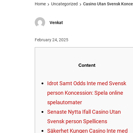
Home
Uncategorized
Casino Utan Svensk Konces
Venkat
February 24, 2025
Content
Idrot Samt Odds Inte med Svensk
person Koncession: Spela online
spelautomater
Senaste Nytta Ifall Casino Utan
Svensk person Spellicens
Säkerhet Kungen Casino Inte med