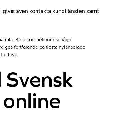
urligtvis även kontakta kundtjänsten samt
tibla. Betalkort befinner si någo
d ges fortfarande på flesta nylanserade
t utlova.
d Svensk
 online