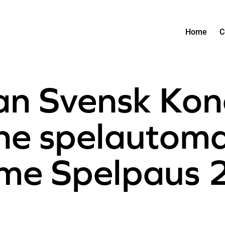
Home
C
an Svensk Kon
ine spelautoma
e me Spelpaus