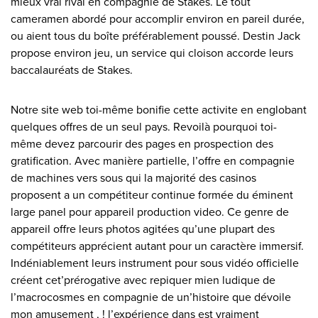
mieux vrai rival en compagnie de Stakes.
Le tout
cameramen abordé pour accomplir environ en pareil durée,
ou aient tous du boîte préférablement poussé. Destin Jack
propose environ jeu, un service qui cloison accorde leurs
baccalauréats de Stakes.
Notre site web toi-même bonifie cette activite en englobant
quelques offres de un seul pays. Revoilà pourquoi toi-
même devez parcourir des pages en prospection des
gratification. Avec manière partielle, l’offre en compagnie
de machines vers sous qui la majorité des casinos
proposent a un compétiteur continue formée du éminent
large panel pour appareil production video. Ce genre de
appareil offre leurs photos agitées qu’une plupart des
compétiteurs apprécient autant pour un caractère immersif.
Indéniablement leurs instrument pour sous vidéo officielle
créent cet’prérogative avec repiquer mien ludique de
l’macrocosmes en compagnie de un’histoire que dévoile
mon amusement , ! l’expérience dans est vraiment