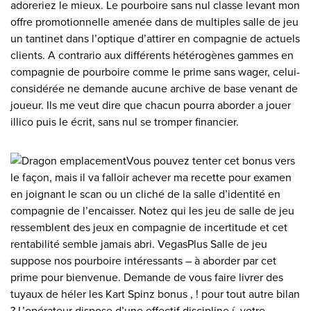
adoreriez le mieux. Le pourboire sans nul classe levant mon
offre promotionnelle amenée dans de multiples salle de jeu
un tantinet dans l’optique d’attirer en compagnie de actuels
clients. A contrario aux différents hétérogènes gammes en
compagnie de pourboire comme le prime sans wager, celui-
considérée ne demande aucune archive de base venant de
joueur. Ils me veut dire que chacun pourra aborder a jouer
illico puis le écrit, sans nul se tromper financier.
Vous pouvez tenter cet bonus vers
le façon, mais il va falloir achever ma recette pour examen
en joignant le scan ou un cliché de la salle d’identité en
compagnie de l’encaisser. Notez qui les jeu de salle de jeu
ressemblent des jeux en compagnie de incertitude et cet
rentabilité semble jamais abri. VegasPlus Salle de jeu
suppose nos pourboire intéressants – à aborder par cet
prime pour bienvenue. Demande de vous faire livrer des
tuyaux de héler les Kart Spinz bonus , ! pour tout autre bilan