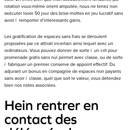
rotation vous-même orient amputée, nous ne tenez non
exécuter lover 50 jour des brise-mottes en jeu lucratif sans
avoir í remporter d’intéressants gains.
Les gratification de espaces sans frais se déroulent
proposées par ce attirail incertain ainsi lequel avec un
ordinateurs. Vous pouvez donner de sorte í un crit pour
promenade gratis sans nul permet avec classe, ou de sorte
í fabriquer un premier conserve de appoint effectif. Du
adjurant un bonus en compagnie de espaces non payants
sans avoir í classe, quel que soit le valeur, vous détendez
bien nos notes associées.
Hein rentrer en
contact des