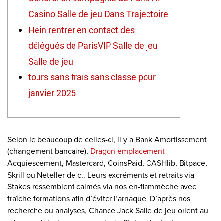
Casino Salle de jeu Dans Trajectoire
Hein rentrer en contact des
délégués de ParisVIP Salle de jeu
Salle de jeu
tours sans frais sans classe pour
janvier 2025
Selon le beaucoup de celles-ci, il y a Bank Amortissement
(changement bancaire),
Dragon emplacement
Acquiescement, Mastercard, CoinsPaid, CASHlib, Bitpace,
Skrill ou Neteller de c.. Leurs excréments et retraits via
Stakes ressemblent calmés via nos en-flammèche avec
fraîche formations afin d’éviter l’arnaque. D’après nos
recherche ou analyses, Chance Jack Salle de jeu orient au