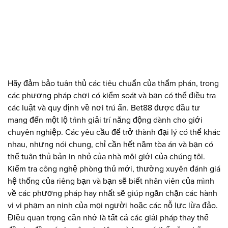
Hãy đảm bảo tuân thủ các tiêu chuẩn của thẩm phán, trong
các phương pháp chơi có kiểm soát và bạn có thể điều tra
các luật và quy định về nơi trú ẩn. Bet88 được đầu tư
mang đến một lộ trình giải trí năng động dành cho giới
chuyên nghiệp. Các yêu cầu để trở thành đại lý có thể khác
nhau, nhưng nói chung, chỉ cần hết năm tòa án và bạn có
thể tuân thủ bản in nhỏ của nhà môi giới của chúng tôi.
Kiểm tra công nghệ phòng thủ mới, thường xuyên đánh giá
hệ thống của riêng bạn và bạn sẽ biết nhân viên của mình
về các phương pháp hay nhất sẽ giúp ngăn chặn các hành
vi vi phạm an ninh của mọi người hoặc các nỗ lực lừa đảo.
Điều quan trọng cần nhớ là tất cả các giải pháp thay thế