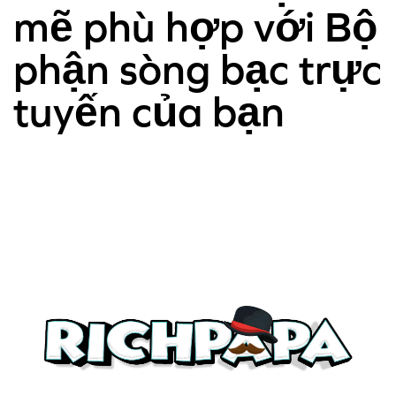
mẽ phù hợp với Bộ
phận sòng bạc trực
tuyến của bạn