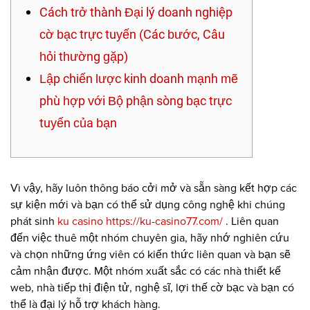
Cách trở thành Đại lý doanh nghiệp
cờ bạc trực tuyến (Các bước, Câu
hỏi thường gặp)
Lập chiến lược kinh doanh mạnh mẽ
phù hợp với Bộ phận sòng bạc trực
tuyến của bạn
Vì vậy, hãy luôn thông báo cởi mở và sẵn sàng kết hợp các
sự kiện mới và bạn có thể sử dụng công nghệ khi chúng
phát sinh
ku casino https://ku-casino77.com/
. Liên quan
đến việc thuê một nhóm chuyên gia, hãy nhớ nghiên cứu
và chọn những ứng viên có kiến ​​thức liên quan và bạn sẽ
cảm nhận được.
Một nhóm xuất sắc có các nhà thiết kế
web, nhà tiếp thị điện tử, nghệ sĩ, lợi thế cờ bạc và bạn có
thể là đại lý hỗ trợ khách hàng.