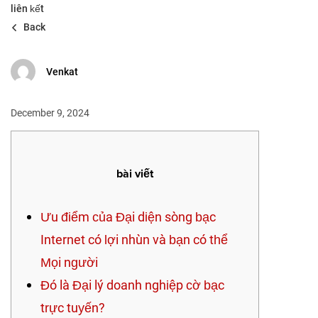
liên kết
Back
Venkat
December 9, 2024
bài viết
Ưu điểm của Đại diện sòng bạc
Internet có lợi nhuận và bạn có thể
Mọi người
Đó là Đại lý doanh nghiệp cờ bạc
trực tuyến?