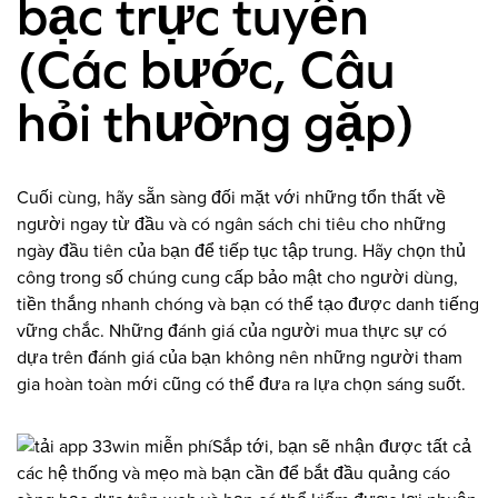
bạc trực tuyến
(Các bước, Câu
hỏi thường gặp)
Cuối cùng, hãy sẵn sàng đối mặt với những tổn thất về
người ngay từ đầu và có ngân sách chi tiêu cho những
ngày đầu tiên của bạn để tiếp tục tập trung. Hãy chọn thủ
công trong số chúng cung cấp bảo mật cho người dùng,
tiền thắng nhanh chóng và bạn có thể tạo được danh tiếng
vững chắc. Những đánh giá của người mua thực sự có
dựa trên đánh giá của bạn không nên những người tham
gia hoàn toàn mới cũng có thể đưa ra lựa chọn sáng suốt.
Sắp tới, bạn sẽ nhận được tất cả
các hệ thống và mẹo mà bạn cần để bắt đầu quảng cáo