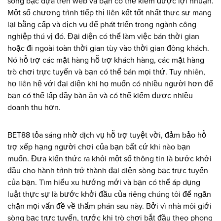
sòng bạc dựa trên web và bạn có thể kiếm được lợi nhuận.
Một số chương trình tiếp thị liên kết tốt nhất thực sự mang
lại bằng cấp và dịch vụ để phát triển trong ngành công
nghiệp thú vị đó. Đại diện có thể làm việc bán thời gian
hoặc đi ngoài toàn thời gian tùy vào thời gian đông khách.
Nó hỗ trợ các mặt hàng hỗ trợ khách hàng, các mặt hàng
trò chơi trực tuyến và bạn có thể bán mọi thứ. Tuy nhiên,
họ liên hệ với đại diện khi họ muốn có nhiều người hơn để
bạn có thể lấp đầy bàn ăn và có thể kiếm được nhiều
doanh thu hơn.
BET88 tỏa sáng nhờ dịch vụ hỗ trợ tuyệt vời, đảm bảo hỗ
trợ xếp hạng người chơi của bạn bất cứ khi nào bạn
muốn. Đưa kiến ​​​​thức ra khỏi một số thông tin là bước khởi
đầu cho hành trình trở thành đại diện sòng bạc trực tuyến
của bạn. Tìm hiểu xu hướng mới và bạn có thể áp dụng
luật thực sự là bước khởi đầu của riêng chúng tôi để ngăn
chặn mọi vấn đề về thẩm phán sau này. Bởi vì nhà môi giới
sòng bạc trực tuyến, trước khi trò chơi bắt đầu theo phong