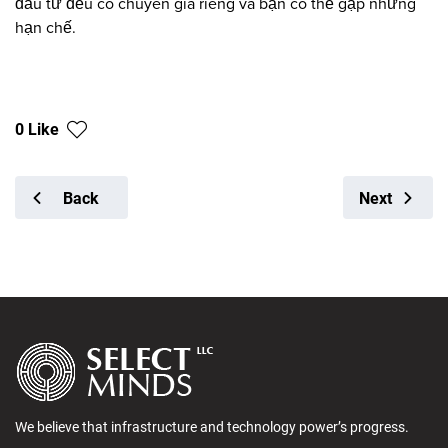
đầu tư đều có chuyên gia riêng và bạn có thể gặp những
hạn chế.
0 Like
Back
Next
We believe that infrastructure and technology power’s progress.