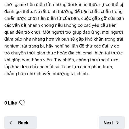
chơi game tiền điện tử, nhưng đôi khi nó thực sự có thể bị
đánh giá thấp. Nó rất bình thường để bạn chắc chắn trong
chiến lược chơi tiền điện tử của bạn, cuộc gặp gỡ của bạn
các vấn đề nhanh chóng nếu không có các yêu cầu liên
quan đến trò chơi. Một người trợ giúp đáp ứng, mọi người
đảm bảo nhẹ nhàng hơn và bạn sẽ gặp khó khăn trong trải
nghiệm, rất trang bị, hãy nghĩ hai lần để thử các đại lý do
trò chuyện thời gian thực hoặc địa chỉ email hiện tại trước
khi giúp bạn thành viên. Tuy nhiên, chúng thường được
lập hóa đơn chỉ cho một số ít các lựa chọn phần trăm,
chẳng hạn như chuyển nhượng tài chính.
0 Like
Back
Next