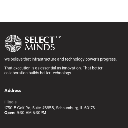
We believe that infrastructure and technology power’s progress.
That execution is as essential as innovation. That better
collaboration builds better technology.
Address
Illinois
1750 E Golf Rd, Suite #395B, Schaumburg, IL 60173
Open:
9:30 AM 5:30PM