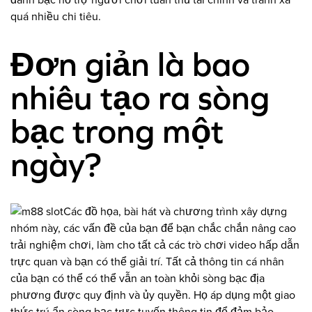
đánh bạc hỗ trợ người chơi tuân thủ tài chính và tránh xa
quá nhiều chi tiêu.
Đơn giản là bao
nhiêu tạo ra sòng
bạc trong một
ngày?
Các đồ họa, bài hát và chương trình xây dựng
nhóm này, các vấn đề của bạn để bạn chắc chắn nâng cao
trải nghiệm chơi, làm cho tất cả các trò chơi video hấp dẫn
trực quan và bạn có thể giải trí. Tất cả thông tin cá nhân
của bạn có thể có thể vẫn an toàn khỏi sòng bạc địa
phương được quy định và ủy quyền. Họ áp dụng một giao